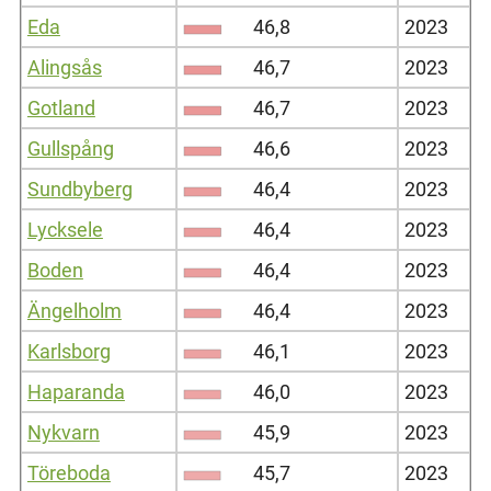
Eda
46,8
2023
Alingsås
46,7
2023
Gotland
46,7
2023
Gullspång
46,6
2023
Sundbyberg
46,4
2023
Lycksele
46,4
2023
Boden
46,4
2023
Ängelholm
46,4
2023
Karlsborg
46,1
2023
Haparanda
46,0
2023
Nykvarn
45,9
2023
Töreboda
45,7
2023