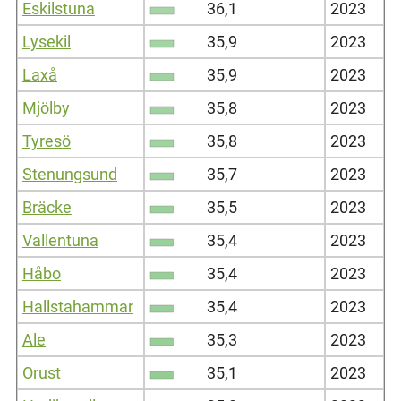
Eskilstuna
36,1
2023
Lysekil
35,9
2023
Laxå
35,9
2023
Mjölby
35,8
2023
Tyresö
35,8
2023
Stenungsund
35,7
2023
Bräcke
35,5
2023
Vallentuna
35,4
2023
Håbo
35,4
2023
Hallstahammar
35,4
2023
Ale
35,3
2023
Orust
35,1
2023