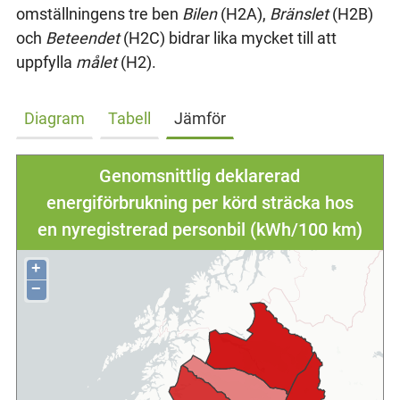
omställningens tre ben
Bilen
(H2A),
Bränslet
(H2B)
och
Beteendet
(H2C) bidrar lika mycket till att
uppfylla
målet
(H2).
Diagram
Tabell
Jämför
Genomsnittlig deklarerad
energiförbrukning per körd sträcka hos
en nyregistrerad personbil (kWh/100 km)
+
−