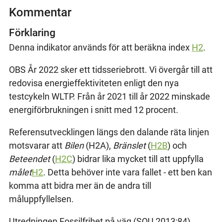
Kommentar
Förklaring
Denna indikator används för att beräkna index
H2
.
OBS År 2022 sker ett tidsseriebrott. Vi övergår till att
redovisa energieffektiviteten enligt den nya
testcykeln WLTP. Från år 2021 till år 2022 minskade
energiförbrukningen i snitt med 12 procent.
Referensutvecklingen längs den dalande räta linjen
motsvarar att
Bilen
(H2A),
Bränslet
(
H2B
) och
Beteendet
(
H2C
) bidrar lika mycket till att uppfylla
målet
H2
. Detta behöver inte vara fallet - ett ben kan
komma att bidra mer än de andra till
måluppfyllelsen.
Utredningen Fossilfrihet på väg (SOU 2013:84)