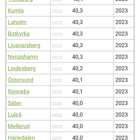
Kumla
40,3
2023
Laholm
40,3
2023
Botkyrka
40,3
2023
Ljusnarsberg
40,3
2023
Nynäshamn
40,3
2023
Lindesberg
40,2
2023
Östersund
40,1
2023
Ronneby
40,1
2023
Säter
40,0
2023
Luleå
40,0
2023
Mellerud
40,0
2023
Härjedalen
40,0
2023