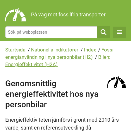
Gå direkt till sidans innehåll
På väg mot fossilfria transporter
Sök
Startsida
/
Nationella indikatorer
/
Index
/
Fossil
energianvändning i nya personbilar (H2)
/
Bilen:
Energieffektivitet (H2A)
Genomsnittlig
energieffektivitet hos nya
personbilar
Energieffektiviteten jämförs i grönt med 2010 års
värde, samt en referensutveckling då