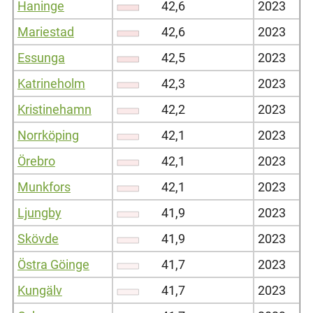
Haninge
42,6
2023
Mariestad
42,6
2023
Essunga
42,5
2023
Katrineholm
42,3
2023
Kristinehamn
42,2
2023
Norrköping
42,1
2023
Örebro
42,1
2023
Munkfors
42,1
2023
Ljungby
41,9
2023
Skövde
41,9
2023
Östra Göinge
41,7
2023
Kungälv
41,7
2023