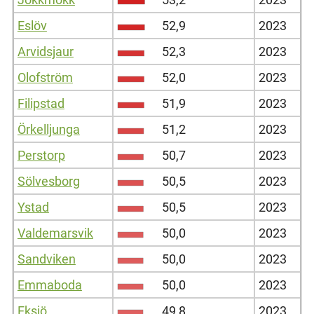
Eslöv
52,9
2023
Arvidsjaur
52,3
2023
Olofström
52,0
2023
Filipstad
51,9
2023
Örkelljunga
51,2
2023
Perstorp
50,7
2023
Sölvesborg
50,5
2023
Ystad
50,5
2023
Valdemarsvik
50,0
2023
Sandviken
50,0
2023
Emmaboda
50,0
2023
Eksjö
49,8
2023