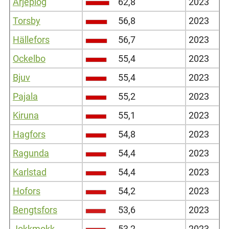
Arjeplog
62,8
2023
Torsby
56,8
2023
Hällefors
56,7
2023
Ockelbo
55,4
2023
Bjuv
55,4
2023
Pajala
55,2
2023
Kiruna
55,1
2023
Hagfors
54,8
2023
Ragunda
54,4
2023
Karlstad
54,4
2023
Hofors
54,2
2023
Bengtsfors
53,6
2023
Jokkmokk
53,2
2023