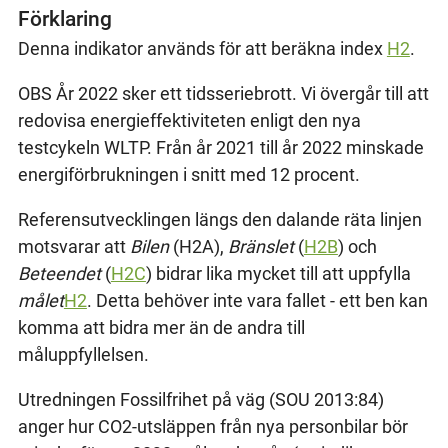
Förklaring
Denna indikator används för att beräkna index
H2
.
OBS År 2022 sker ett tidsseriebrott. Vi övergår till att
redovisa energieffektiviteten enligt den nya
testcykeln WLTP. Från år 2021 till år 2022 minskade
energiförbrukningen i snitt med 12 procent.
Referensutvecklingen längs den dalande räta linjen
motsvarar att
Bilen
(H2A),
Bränslet
(
H2B
) och
Beteendet
(
H2C
) bidrar lika mycket till att uppfylla
målet
H2
. Detta behöver inte vara fallet - ett ben kan
komma att bidra mer än de andra till
måluppfyllelsen.
Utredningen Fossilfrihet på väg (SOU 2013:84)
anger hur CO2-utsläppen från nya personbilar bör