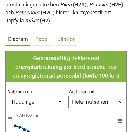
omställningens tre ben
Bilen
(H2A),
Bränslet
(H2B)
och
Beteendet
(H2C) bidrar lika mycket till att
uppfylla
målet
(H2).
Diagram
Tabell
Jämför
Genomsnittlig deklarerad
energiförbrukning per körd sträcka hos
en nyregistrerad personbil (kWh/100 km)
Välj kommun
Välj tidsperiod
kWh/100 km
80