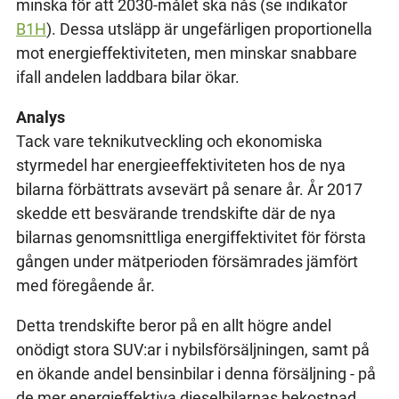
minska för att 2030-målet ska nås (se indikator
B1H
). Dessa utsläpp är ungefärligen proportionella
mot energieffektiviteten, men minskar snabbare
ifall andelen laddbara bilar ökar.
Analys
Tack vare teknikutveckling och ekonomiska
styrmedel har energieeffektiviteten hos de nya
bilarna förbättrats avsevärt på senare år. År 2017
skedde ett besvärande trendskifte där de nya
bilarnas genomsnittliga energiffektivitet för första
gången under mätperioden försämrades jämfört
med föregående år.
Detta trendskifte beror på en allt högre andel
onödigt stora SUV:ar i nybilsförsäljningen, samt på
en ökande andel bensinbilar i denna försäljning - på
de mer energieffektiva dieselbilarnas bekostnad.