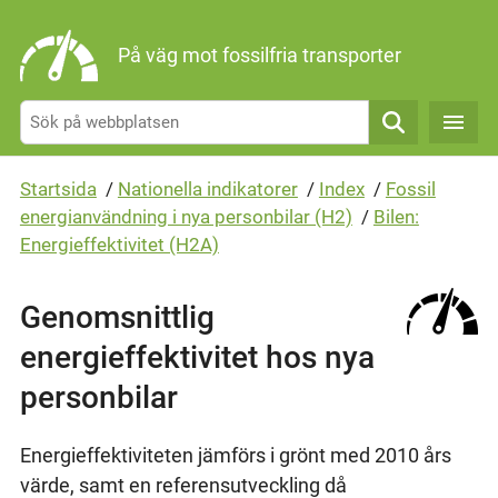
Gå direkt till sidans innehåll
På väg mot fossilfria transporter
Sök
Startsida
/
Nationella indikatorer
/
Index
/
Fossil
energianvändning i nya personbilar (H2)
/
Bilen:
Energieffektivitet (H2A)
Genomsnittlig
energieffektivitet hos nya
personbilar
Energieffektiviteten jämförs i grönt med 2010 års
värde, samt en referensutveckling då