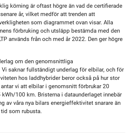
lig körning är oftast högre än vad de certifierade
enare år, vilket medför att trenden att
i verkligheten som diagrammet ovan visar. Alla
donens förbruking och utsläpp bestämda med den
LTP används från och med år 2022. Den ger högre
nderlag om den genomsnittliga
Vi saknar fullständigt underlag för elbilar, och för
iviteten hos laddhybrider beror också på hur stor
ntar vi att elbilar i genomsnitt förbrukar 20
 kWh/100 km. Bristerna i dataunderlaget innebär
 av våra nya bilars energieffektivitet snarare än
 tid som rubusta.