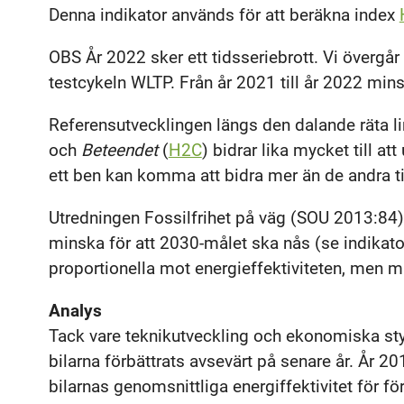
Denna indikator används för att beräkna index
OBS År 2022 sker ett tidsseriebrott. Vi övergår t
testcykeln WLTP. Från år 2021 till år 2022 min
Referensutvecklingen längs den dalande räta l
och
Beteendet
(
H2C
) bidrar lika mycket till at
ett ben kan komma att bidra mer än de andra ti
Utredningen Fossilfrihet på väg (SOU 2013:84)
minska för att 2030-målet ska nås (se indikat
proportionella mot energieffektiviteten, men mi
Analys
Tack vare teknikutveckling och ekonomiska sty
bilarna förbättrats avsevärt på senare år. År 2
bilarnas genomsnittliga energiffektivitet för