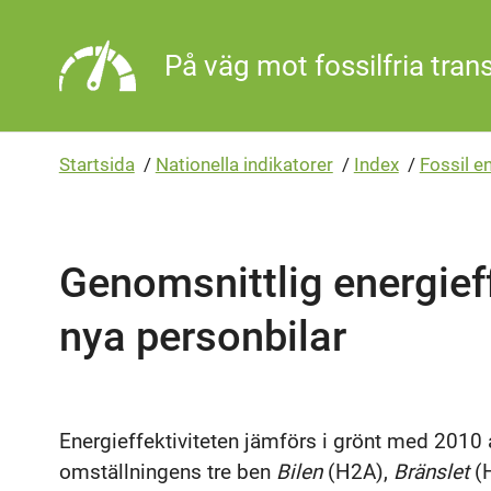
Gå direkt till sidans innehåll
På väg mot fossilfria tran
Startsida
/
Nationella indikatorer
/
Index
/
Fossil e
Genomsnittlig energieff
nya personbilar
Energieffektiviteten jämförs i grönt med 2010 
omställningens tre ben
Bilen
(H2A),
Bränslet
(