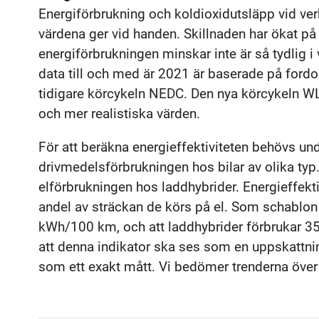
Energiförbrukning och koldioxidutsläpp vid verk
värdena ger vid handen. Skillnaden har ökat på s
energiförbrukningen minskar inte är så tydlig 
data till och med är 2021 är baserade på for
tidigare körcykeln NEDC. Den nya körcykeln W
och mer realistiska värden.
För att beräkna energieffektiviteten behövs u
drivmedelsförbrukningen hos bilar av olika typ. 
elförbrukningen hos laddhybrider. Energieffekt
andel av sträckan de körs på el. Som schablon a
kWh/100 km, och att laddhybrider förbrukar 35
att denna indikator ska ses som en uppskattning
som ett exakt mått. Vi bedömer trenderna över