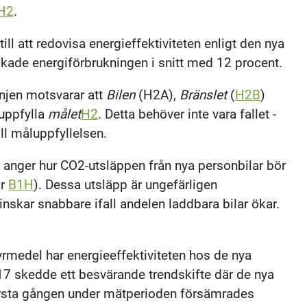
H2
.
ill att redovisa energieffektiviteten enligt den nya
skade energiförbrukningen i snitt med 12 procent.
injen motsvarar att
Bilen
(H2A),
Bränslet
(
H2B
)
t uppfylla
målet
H2
. Detta behöver inte vara fallet -
ll måluppfyllelsen.
 anger hur CO2-utsläppen från nya personbilar bör
or
B1H
). Dessa utsläpp är ungefärligen
nskar snabbare ifall andelen laddbara bilar ökar.
rmedel har energieeffektiviteten hos de nya
017 skedde ett besvärande trendskifte där de nya
 första gången under mätperioden försämrades