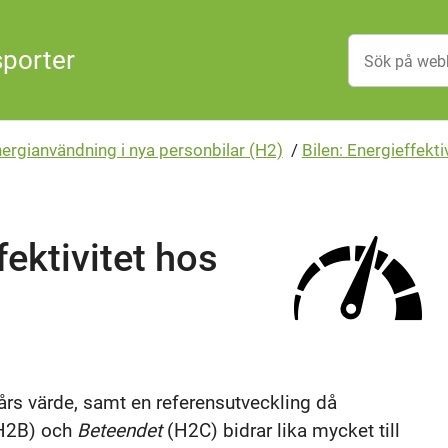
sporter
nergianvändning i nya personbilar (H2)
/
Bilen: Energieffekti
ektivitet hos
års värde, samt en referensutveckling då
H2B) och
Beteendet
(H2C) bidrar lika mycket till