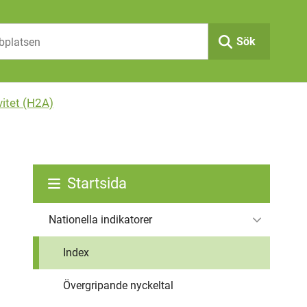
Sök
vitet (H2A)
Startsida
Nationella indikatorer
Index
Övergripande nyckeltal