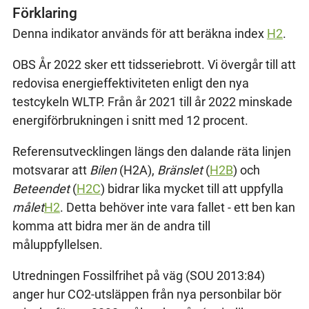
Förklaring
Denna indikator används för att beräkna index
H2
.
OBS År 2022 sker ett tidsseriebrott. Vi övergår till att
redovisa energieffektiviteten enligt den nya
testcykeln WLTP. Från år 2021 till år 2022 minskade
energiförbrukningen i snitt med 12 procent.
Referensutvecklingen längs den dalande räta linjen
motsvarar att
Bilen
(H2A),
Bränslet
(
H2B
) och
Beteendet
(
H2C
) bidrar lika mycket till att uppfylla
målet
H2
. Detta behöver inte vara fallet - ett ben kan
komma att bidra mer än de andra till
måluppfyllelsen.
Utredningen Fossilfrihet på väg (SOU 2013:84)
anger hur CO2-utsläppen från nya personbilar bör