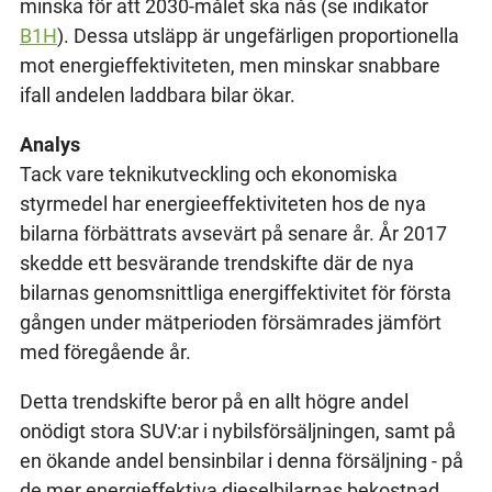
minska för att 2030-målet ska nås (se indikator
B1H
). Dessa utsläpp är ungefärligen proportionella
mot energieffektiviteten, men minskar snabbare
ifall andelen laddbara bilar ökar.
Analys
Tack vare teknikutveckling och ekonomiska
styrmedel har energieeffektiviteten hos de nya
bilarna förbättrats avsevärt på senare år. År 2017
skedde ett besvärande trendskifte där de nya
bilarnas genomsnittliga energiffektivitet för första
gången under mätperioden försämrades jämfört
med föregående år.
Detta trendskifte beror på en allt högre andel
onödigt stora SUV:ar i nybilsförsäljningen, samt på
en ökande andel bensinbilar i denna försäljning - på
de mer energieffektiva dieselbilarnas bekostnad.