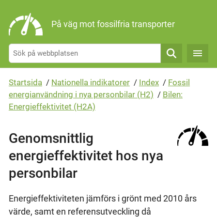
Gå direkt till sidans innehåll
På väg mot fossilfria transporter
Sök
Startsida
/
Nationella indikatorer
/
Index
/
Fossil
energianvändning i nya personbilar (H2)
/
Bilen:
Energieffektivitet (H2A)
Genomsnittlig
energieffektivitet hos nya
personbilar
Energieffektiviteten jämförs i grönt med 2010 års
värde, samt en referensutveckling då