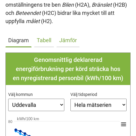
omställningens tre ben
Bilen
(H2A),
Bränslet
(H2B)
och
Beteendet
(H2C) bidrar lika mycket till att
uppfylla
målet
(H2).
Diagram
Tabell
Jämför
Genomsnittlig deklarerad
energiförbrukning per körd sträcka hos
en nyregistrerad personbil (kWh/100 km)
Välj kommun
Välj tidsperiod
kWh/100 km
80