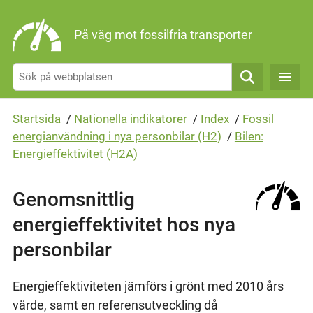
Gå direkt till sidans innehåll
På väg mot fossilfria transporter
Sök
Startsida
/
Nationella indikatorer
/
Index
/
Fossil
energianvändning i nya personbilar (H2)
/
Bilen:
Energieffektivitet (H2A)
Genomsnittlig
energieffektivitet hos nya
personbilar
Energieffektiviteten jämförs i grönt med 2010 års
värde, samt en referensutveckling då