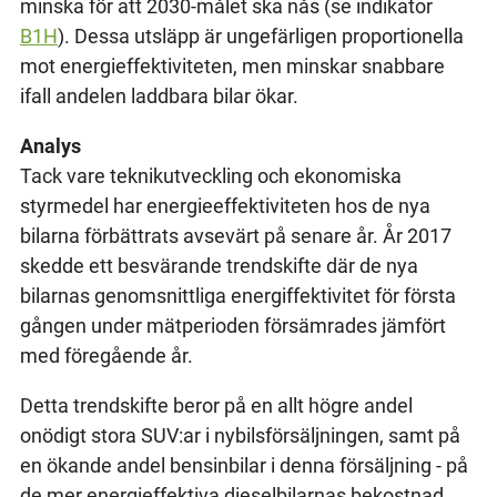
minska för att 2030-målet ska nås (se indikator
B1H
). Dessa utsläpp är ungefärligen proportionella
mot energieffektiviteten, men minskar snabbare
ifall andelen laddbara bilar ökar.
Analys
Tack vare teknikutveckling och ekonomiska
styrmedel har energieeffektiviteten hos de nya
bilarna förbättrats avsevärt på senare år. År 2017
skedde ett besvärande trendskifte där de nya
bilarnas genomsnittliga energiffektivitet för första
gången under mätperioden försämrades jämfört
med föregående år.
Detta trendskifte beror på en allt högre andel
onödigt stora SUV:ar i nybilsförsäljningen, samt på
en ökande andel bensinbilar i denna försäljning - på
de mer energieffektiva dieselbilarnas bekostnad.