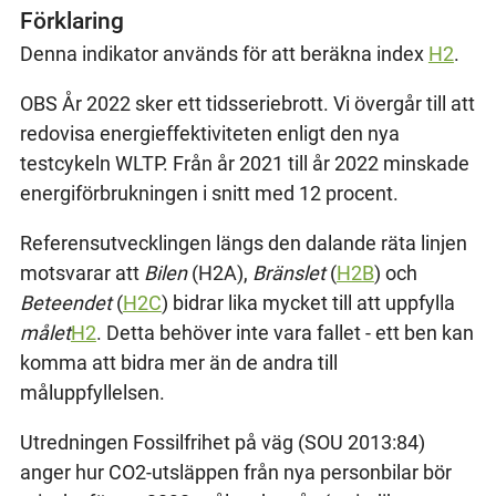
Förklaring
Denna indikator används för att beräkna index
H2
.
OBS År 2022 sker ett tidsseriebrott. Vi övergår till att
redovisa energieffektiviteten enligt den nya
testcykeln WLTP. Från år 2021 till år 2022 minskade
energiförbrukningen i snitt med 12 procent.
Referensutvecklingen längs den dalande räta linjen
motsvarar att
Bilen
(H2A),
Bränslet
(
H2B
) och
Beteendet
(
H2C
) bidrar lika mycket till att uppfylla
målet
H2
. Detta behöver inte vara fallet - ett ben kan
komma att bidra mer än de andra till
måluppfyllelsen.
Utredningen Fossilfrihet på väg (SOU 2013:84)
anger hur CO2-utsläppen från nya personbilar bör