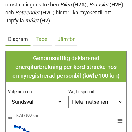
omställningens tre ben
Bilen
(H2A),
Bränslet
(H2B)
och
Beteendet
(H2C) bidrar lika mycket till att
uppfylla
målet
(H2).
Diagram
Tabell
Jämför
Genomsnittlig deklarerad
energiförbrukning per körd sträcka hos
en nyregistrerad personbil (kWh/100 km)
Välj kommun
Välj tidsperiod
kWh/100 km
80