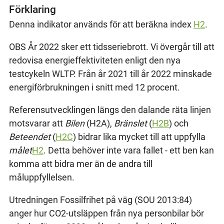
Förklaring
Denna indikator används för att beräkna index
H2
.
OBS År 2022 sker ett tidsseriebrott. Vi övergår till att
redovisa energieffektiviteten enligt den nya
testcykeln WLTP. Från år 2021 till år 2022 minskade
energiförbrukningen i snitt med 12 procent.
Referensutvecklingen längs den dalande räta linjen
motsvarar att
Bilen
(H2A),
Bränslet
(
H2B
) och
Beteendet
(
H2C
) bidrar lika mycket till att uppfylla
målet
H2
. Detta behöver inte vara fallet - ett ben kan
komma att bidra mer än de andra till
måluppfyllelsen.
Utredningen Fossilfrihet på väg (SOU 2013:84)
anger hur CO2-utsläppen från nya personbilar bör