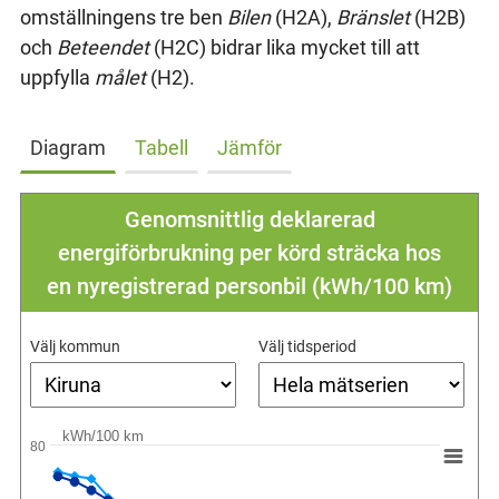
omställningens tre ben
Bilen
(H2A),
Bränslet
(H2B)
och
Beteendet
(H2C) bidrar lika mycket till att
uppfylla
målet
(H2).
Diagram
Tabell
Jämför
Genomsnittlig deklarerad
energiförbrukning per körd sträcka hos
en nyregistrerad personbil (kWh/100 km)
Välj kommun
Välj tidsperiod
kWh/100 km
80