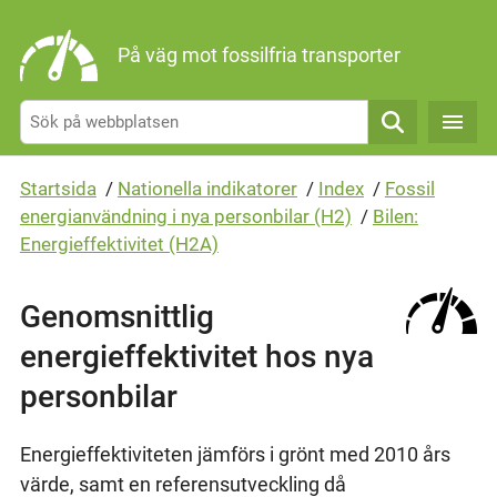
Gå direkt till sidans innehåll
På väg mot fossilfria transporter
Sök
Startsida
/
Nationella indikatorer
/
Index
/
Fossil
energianvändning i nya personbilar (H2)
/
Bilen:
Energieffektivitet (H2A)
Genomsnittlig
energieffektivitet hos nya
personbilar
Energieffektiviteten jämförs i grönt med 2010 års
värde, samt en referensutveckling då