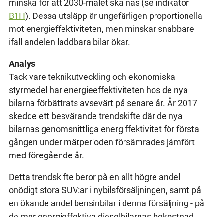
minska för att 2030-målet ska nås (se indikator
B1H
). Dessa utsläpp är ungefärligen proportionella
mot energieffektiviteten, men minskar snabbare
ifall andelen laddbara bilar ökar.
Analys
Tack vare teknikutveckling och ekonomiska
styrmedel har energieeffektiviteten hos de nya
bilarna förbättrats avsevärt på senare år. År 2017
skedde ett besvärande trendskifte där de nya
bilarnas genomsnittliga energiffektivitet för första
gången under mätperioden försämrades jämfört
med föregående år.
Detta trendskifte beror på en allt högre andel
onödigt stora SUV:ar i nybilsförsäljningen, samt på
en ökande andel bensinbilar i denna försäljning - på
de mer energieffektiva dieselbilarnas bekostnad.