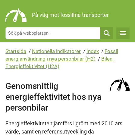
Gå direkt till sidans innehåll
På väg mot fossilfria transporter
Sök
Startsida
/
Nationella indikatorer
/
Index
/
Fossil
energianvändning i nya personbilar (H2)
/
Bilen:
Energieffektivitet (H2A)
Genomsnittlig
energieffektivitet hos nya
personbilar
Energieffektiviteten jämförs i grönt med 2010 års
värde, samt en referensutveckling då