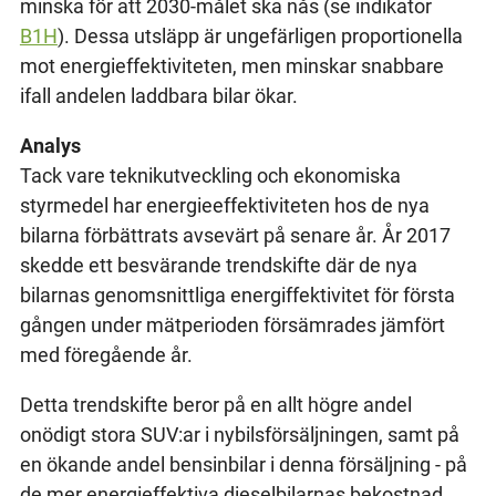
minska för att 2030-målet ska nås (se indikator
B1H
). Dessa utsläpp är ungefärligen proportionella
mot energieffektiviteten, men minskar snabbare
ifall andelen laddbara bilar ökar.
Analys
Tack vare teknikutveckling och ekonomiska
styrmedel har energieeffektiviteten hos de nya
bilarna förbättrats avsevärt på senare år. År 2017
skedde ett besvärande trendskifte där de nya
bilarnas genomsnittliga energiffektivitet för första
gången under mätperioden försämrades jämfört
med föregående år.
Detta trendskifte beror på en allt högre andel
onödigt stora SUV:ar i nybilsförsäljningen, samt på
en ökande andel bensinbilar i denna försäljning - på
de mer energieffektiva dieselbilarnas bekostnad.