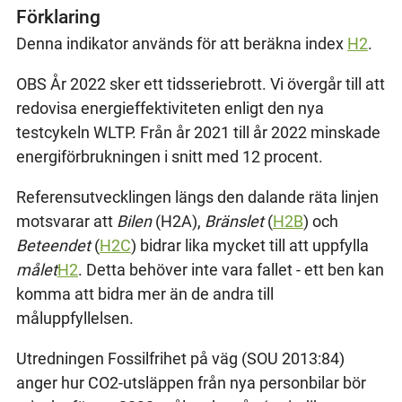
Förklaring
Denna indikator används för att beräkna index
H2
.
OBS År 2022 sker ett tidsseriebrott. Vi övergår till att
redovisa energieffektiviteten enligt den nya
testcykeln WLTP. Från år 2021 till år 2022 minskade
energiförbrukningen i snitt med 12 procent.
Referensutvecklingen längs den dalande räta linjen
motsvarar att
Bilen
(H2A),
Bränslet
(
H2B
) och
Beteendet
(
H2C
) bidrar lika mycket till att uppfylla
målet
H2
. Detta behöver inte vara fallet - ett ben kan
komma att bidra mer än de andra till
måluppfyllelsen.
Utredningen Fossilfrihet på väg (SOU 2013:84)
anger hur CO2-utsläppen från nya personbilar bör