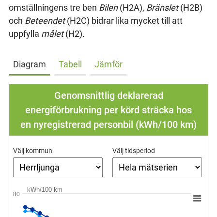
omställningens tre ben
Bilen
(H2A),
Bränslet
(H2B)
och
Beteendet
(H2C) bidrar lika mycket till att
uppfylla
målet
(H2).
Diagram
Tabell
Jämför
Genomsnittlig deklarerad
energiförbrukning per körd sträcka hos
en nyregistrerad personbil (kWh/100 km)
Välj kommun
Välj tidsperiod
kWh/100 km
80