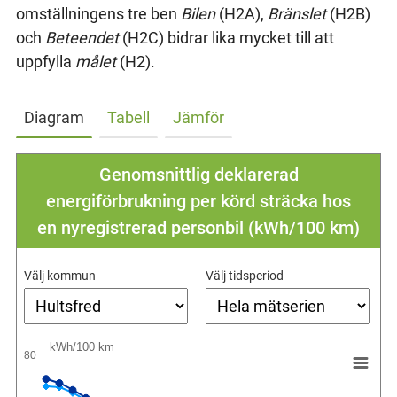
omställningens tre ben
Bilen
(H2A),
Bränslet
(H2B)
och
Beteendet
(H2C) bidrar lika mycket till att
uppfylla
målet
(H2).
Diagram
Tabell
Jämför
Genomsnittlig deklarerad
energiförbrukning per körd sträcka hos
en nyregistrerad personbil (kWh/100 km)
Välj kommun
Välj tidsperiod
kWh/100 km
80