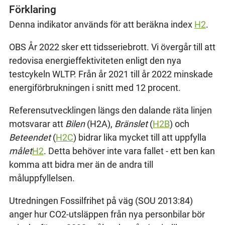
Förklaring
Denna indikator används för att beräkna index
H2
.
OBS År 2022 sker ett tidsseriebrott. Vi övergår till att
redovisa energieffektiviteten enligt den nya
testcykeln WLTP. Från år 2021 till år 2022 minskade
energiförbrukningen i snitt med 12 procent.
Referensutvecklingen längs den dalande räta linjen
motsvarar att
Bilen
(H2A),
Bränslet
(
H2B
) och
Beteendet
(
H2C
) bidrar lika mycket till att uppfylla
målet
H2
. Detta behöver inte vara fallet - ett ben kan
komma att bidra mer än de andra till
måluppfyllelsen.
Utredningen Fossilfrihet på väg (SOU 2013:84)
anger hur CO2-utsläppen från nya personbilar bör