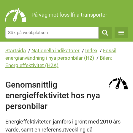
Gå direkt till sidans innehåll
På väg mot fossilfria transporter
Sök
Startsida
/
Nationella indikatorer
/
Index
/
Fossil
energianvändning i nya personbilar (H2)
/
Bilen:
Energieffektivitet (H2A)
Genomsnittlig
energieffektivitet hos nya
personbilar
Energieffektiviteten jämförs i grönt med 2010 års
värde, samt en referensutveckling då