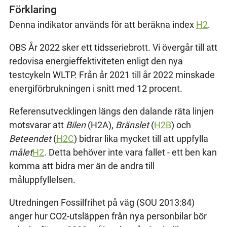
Förklaring
Denna indikator används för att beräkna index
H2
.
OBS År 2022 sker ett tidsseriebrott. Vi övergår till att
redovisa energieffektiviteten enligt den nya
testcykeln WLTP. Från år 2021 till år 2022 minskade
energiförbrukningen i snitt med 12 procent.
Referensutvecklingen längs den dalande räta linjen
motsvarar att
Bilen
(H2A),
Bränslet
(
H2B
) och
Beteendet
(
H2C
) bidrar lika mycket till att uppfylla
målet
H2
. Detta behöver inte vara fallet - ett ben kan
komma att bidra mer än de andra till
måluppfyllelsen.
Utredningen Fossilfrihet på väg (SOU 2013:84)
anger hur CO2-utsläppen från nya personbilar bör