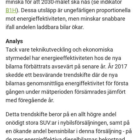
minska för att 2030-målet ska nås (se indikator
B1H
). Dessa utsläpp är ungefärligen proportionella
mot energieffektiviteten, men minskar snabbare
ifall andelen laddbara bilar ökar.
Analys
Tack vare teknikutveckling och ekonomiska
styrmedel har energieeffektiviteten hos de nya
bilarna förbättrats avsevärt på senare år. År 2017
skedde ett besvärande trendskifte där de nya
bilarnas genomsnittliga energiffektivitet för första
gången under mätperioden försämrades jämfört
med föregående år.
Detta trendskifte beror på en allt högre andel
onödigt stora SUV:ar i nybilsförsäljningen, samt på
en ökande andel bensinbilar i denna försäljning - på
de mer energieffektiva dieselbilarnas bekostnad.