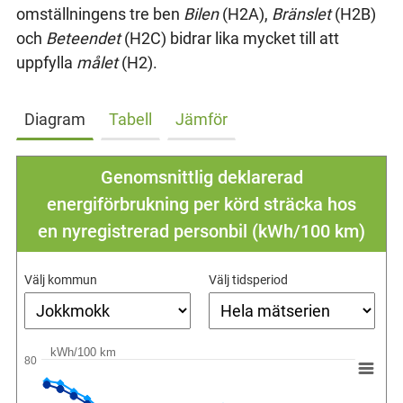
omställningens tre ben
Bilen
(H2A),
Bränslet
(H2B)
och
Beteendet
(H2C) bidrar lika mycket till att
uppfylla
målet
(H2).
Diagram
Tabell
Jämför
Genomsnittlig deklarerad
energiförbrukning per körd sträcka hos
en nyregistrerad personbil (kWh/100 km)
Välj kommun
Välj tidsperiod
kWh/100 km
80