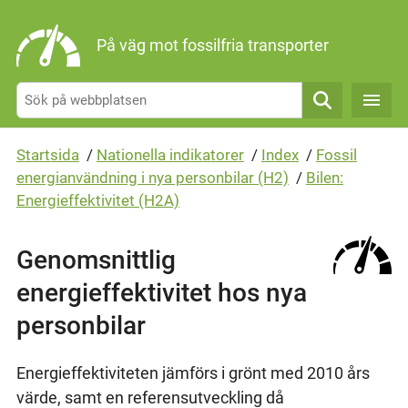
Gå direkt till sidans innehåll
På väg mot fossilfria transporter
Sök
Startsida
/
Nationella indikatorer
/
Index
/
Fossil
energianvändning i nya personbilar (H2)
/
Bilen:
Energieffektivitet (H2A)
Genomsnittlig
energieffektivitet hos nya
personbilar
Energieffektiviteten jämförs i grönt med 2010 års
värde, samt en referensutveckling då