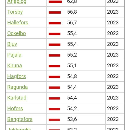
Arjeplog
62,8
2023
Torsby
56,8
2023
Hällefors
56,7
2023
Ockelbo
55,4
2023
Bjuv
55,4
2023
Pajala
55,2
2023
Kiruna
55,1
2023
Hagfors
54,8
2023
Ragunda
54,4
2023
Karlstad
54,4
2023
Hofors
54,2
2023
Bengtsfors
53,6
2023
Jokkmokk
53,2
2023