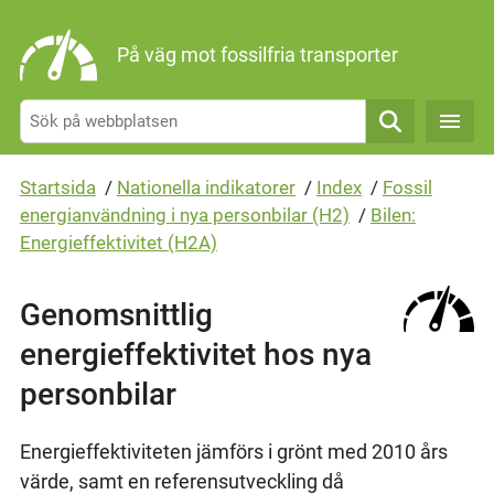
Gå direkt till sidans innehåll
På väg mot fossilfria transporter
Sök
Startsida
/
Nationella indikatorer
/
Index
/
Fossil
energianvändning i nya personbilar (H2)
/
Bilen:
Energieffektivitet (H2A)
Genomsnittlig
energieffektivitet hos nya
personbilar
Energieffektiviteten jämförs i grönt med 2010 års
värde, samt en referensutveckling då