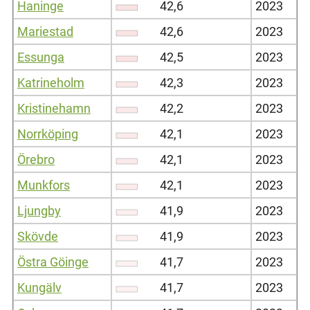
Haninge
42,6
2023
Mariestad
42,6
2023
Essunga
42,5
2023
Katrineholm
42,3
2023
Kristinehamn
42,2
2023
Norrköping
42,1
2023
Örebro
42,1
2023
Munkfors
42,1
2023
Ljungby
41,9
2023
Skövde
41,9
2023
Östra Göinge
41,7
2023
Kungälv
41,7
2023