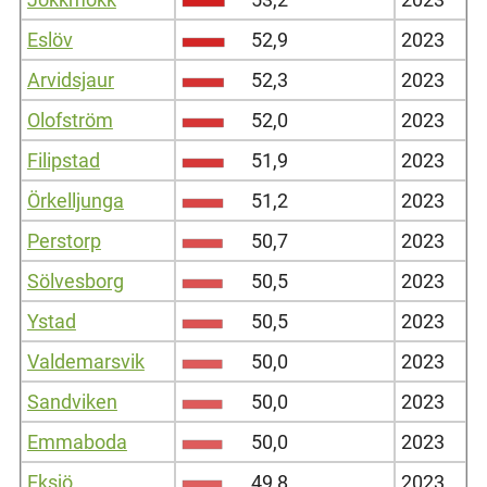
Eslöv
52,9
2023
Arvidsjaur
52,3
2023
Olofström
52,0
2023
Filipstad
51,9
2023
Örkelljunga
51,2
2023
Perstorp
50,7
2023
Sölvesborg
50,5
2023
Ystad
50,5
2023
Valdemarsvik
50,0
2023
Sandviken
50,0
2023
Emmaboda
50,0
2023
Eksjö
49,8
2023