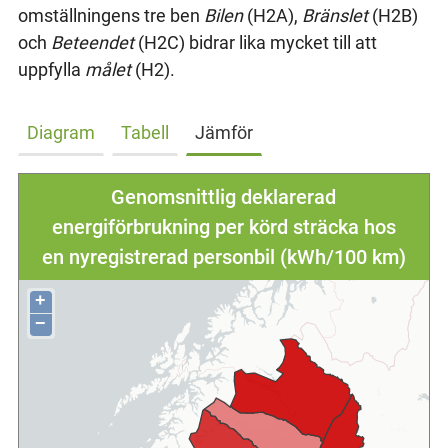
omställningens tre ben
Bilen
(H2A),
Bränslet
(H2B)
och
Beteendet
(H2C) bidrar lika mycket till att
uppfylla
målet
(H2).
Diagram
Tabell
Jämför
Genomsnittlig deklarerad
energiförbrukning per körd sträcka hos
en nyregistrerad personbil (kWh/100 km)
+
−