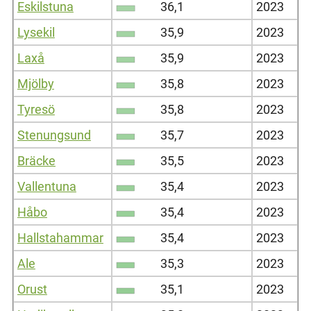
Eskilstuna
36,1
2023
Lysekil
35,9
2023
Laxå
35,9
2023
Mjölby
35,8
2023
Tyresö
35,8
2023
Stenungsund
35,7
2023
Bräcke
35,5
2023
Vallentuna
35,4
2023
Håbo
35,4
2023
Hallstahammar
35,4
2023
Ale
35,3
2023
Orust
35,1
2023