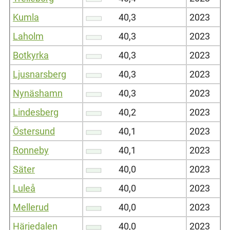
Kumla
40,3
2023
Laholm
40,3
2023
Botkyrka
40,3
2023
Ljusnarsberg
40,3
2023
Nynäshamn
40,3
2023
Lindesberg
40,2
2023
Östersund
40,1
2023
Ronneby
40,1
2023
Säter
40,0
2023
Luleå
40,0
2023
Mellerud
40,0
2023
Härjedalen
40,0
2023