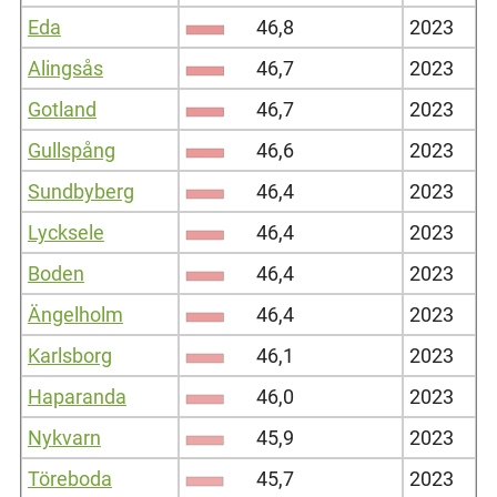
Eda
46,8
2023
Alingsås
46,7
2023
Gotland
46,7
2023
Gullspång
46,6
2023
Sundbyberg
46,4
2023
Lycksele
46,4
2023
Boden
46,4
2023
Ängelholm
46,4
2023
Karlsborg
46,1
2023
Haparanda
46,0
2023
Nykvarn
45,9
2023
Töreboda
45,7
2023