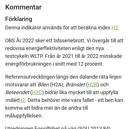
Kommentar
Förklaring
Denna indikator används för att beräkna index
H2
.
OBS År 2022 sker ett tidsseriebrott. Vi övergår till att
redovisa energieffektiviteten enligt den nya
testcykeln WLTP. Från år 2021 till år 2022 minskade
energiförbrukningen i snitt med 12 procent.
Referensutvecklingen längs den dalande räta linjen
motsvarar att
Bilen
(H2A),
Bränslet
(
H2B
) och
Beteendet
(
H2C
) bidrar lika mycket till att uppfylla
målet
H2
. Detta behöver inte vara fallet - ett ben kan
komma att bidra mer än de andra till
måluppfyllelsen.
Utredningen Fossilfrihet på väg (SOU 2013:84)