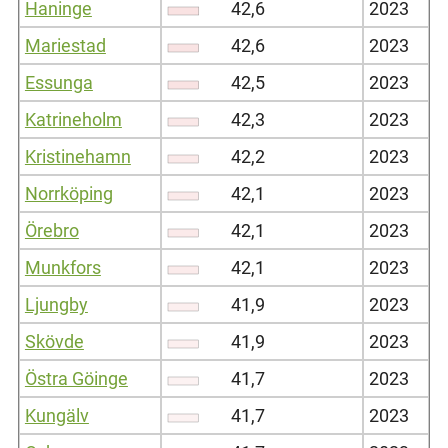
Haninge
42,6
2023
Mariestad
42,6
2023
Essunga
42,5
2023
Katrineholm
42,3
2023
Kristinehamn
42,2
2023
Norrköping
42,1
2023
Örebro
42,1
2023
Munkfors
42,1
2023
Ljungby
41,9
2023
Skövde
41,9
2023
Östra Göinge
41,7
2023
Kungälv
41,7
2023