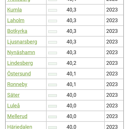
Kumla
40,3
2023
Laholm
40,3
2023
Botkyrka
40,3
2023
Ljusnarsberg
40,3
2023
Nynäshamn
40,3
2023
Lindesberg
40,2
2023
Östersund
40,1
2023
Ronneby
40,1
2023
Säter
40,0
2023
Luleå
40,0
2023
Mellerud
40,0
2023
Härjedalen
40,0
2023