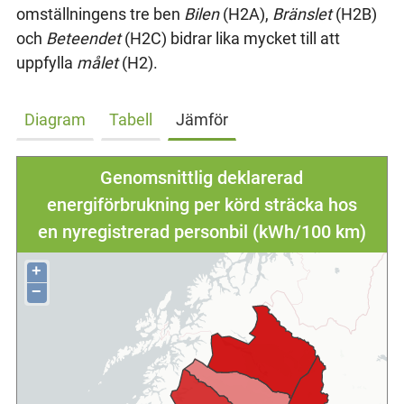
omställningens tre ben
Bilen
(H2A),
Bränslet
(H2B)
och
Beteendet
(H2C) bidrar lika mycket till att
uppfylla
målet
(H2).
Diagram
Tabell
Jämför
Genomsnittlig deklarerad
energiförbrukning per körd sträcka hos
en nyregistrerad personbil (kWh/100 km)
+
−