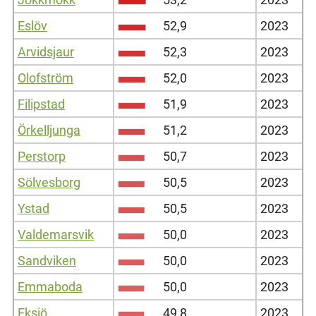
Eslöv
52,9
2023
Arvidsjaur
52,3
2023
Olofström
52,0
2023
Filipstad
51,9
2023
Örkelljunga
51,2
2023
Perstorp
50,7
2023
Sölvesborg
50,5
2023
Ystad
50,5
2023
Valdemarsvik
50,0
2023
Sandviken
50,0
2023
Emmaboda
50,0
2023
Eksjö
49,8
2023