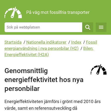
Gå direkt till sidans innehåll
På väg mot fossilfria transporter
Sök
Startsida
/
Nationella indikatorer
/
Index
/
Fossil
energianvändning i nya personbilar (H2)
/
Bilen:
Energieffektivitet (H2A)
Genomsnittlig
energieffektivitet hos nya
personbilar
Energieffektiviteten jämförs i grönt med 2010 års
värde, samt en referensutveckling då