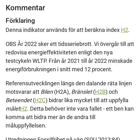
Kommentar
Förklaring
Denna indikator används för att beräkna index
H2
.
OBS År 2022 sker ett tidsseriebrott. Vi övergår till att
redovisa energieffektiviteten enligt den nya
testcykeln WLTP. Från år 2021 till år 2022 minskade
energiförbrukningen i snitt med 12 procent.
Referensutvecklingen längs den dalande räta linjen
motsvarar att
Bilen
(H2A),
Bränslet
(
H2B
) och
Beteendet
(
H2C
) bidrar lika mycket till att uppfylla
målet
H2
. Detta behöver inte vara fallet - ett ben kan
komma att bidra mer än de andra till
måluppfyllelsen.
Utredningen Fossilfrihet på väg (SOU 2013:84)