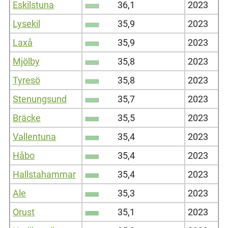
Eskilstuna
36,1
2023
Lysekil
35,9
2023
Laxå
35,9
2023
Mjölby
35,8
2023
Tyresö
35,8
2023
Stenungsund
35,7
2023
Bräcke
35,5
2023
Vallentuna
35,4
2023
Håbo
35,4
2023
Hallstahammar
35,4
2023
Ale
35,3
2023
Orust
35,1
2023