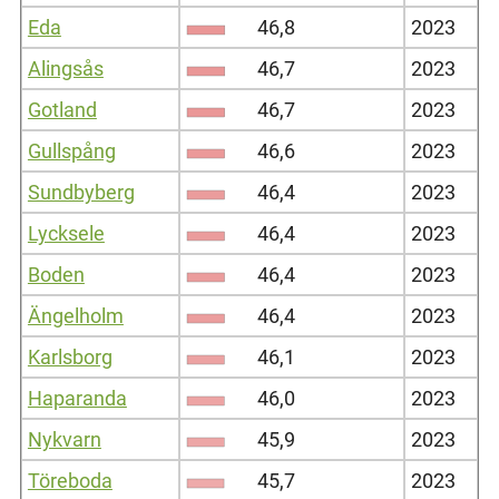
Eda
46,8
2023
Alingsås
46,7
2023
Gotland
46,7
2023
Gullspång
46,6
2023
Sundbyberg
46,4
2023
Lycksele
46,4
2023
Boden
46,4
2023
Ängelholm
46,4
2023
Karlsborg
46,1
2023
Haparanda
46,0
2023
Nykvarn
45,9
2023
Töreboda
45,7
2023