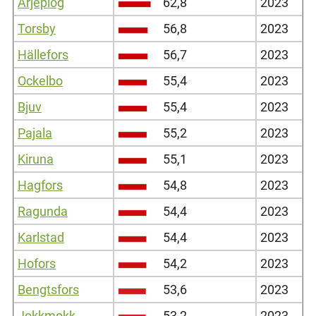
Arjeplog
62,8
2023
Torsby
56,8
2023
Hällefors
56,7
2023
Ockelbo
55,4
2023
Bjuv
55,4
2023
Pajala
55,2
2023
Kiruna
55,1
2023
Hagfors
54,8
2023
Ragunda
54,4
2023
Karlstad
54,4
2023
Hofors
54,2
2023
Bengtsfors
53,6
2023
Jokkmokk
53,2
2023