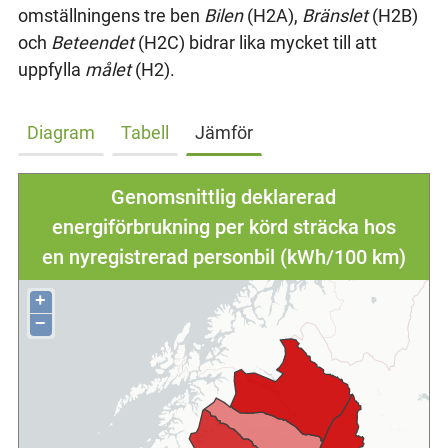
omställningens tre ben
Bilen
(H2A),
Bränslet
(H2B)
och
Beteendet
(H2C) bidrar lika mycket till att
uppfylla
målet
(H2).
Diagram
Tabell
Jämför
Genomsnittlig deklarerad
energiförbrukning per körd sträcka hos
en nyregistrerad personbil (kWh/100 km)
+
−