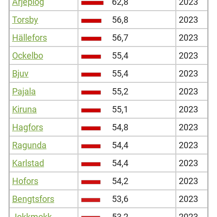
Arjeplog
62,8
2023
Torsby
56,8
2023
Hällefors
56,7
2023
Ockelbo
55,4
2023
Bjuv
55,4
2023
Pajala
55,2
2023
Kiruna
55,1
2023
Hagfors
54,8
2023
Ragunda
54,4
2023
Karlstad
54,4
2023
Hofors
54,2
2023
Bengtsfors
53,6
2023
Jokkmokk
53,2
2023