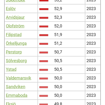
Eslöv
52,9
2023
Arvidsjaur
52,3
2023
Olofström
52,0
2023
Filipstad
51,9
2023
Örkelljunga
51,2
2023
Perstorp
50,7
2023
Sölvesborg
50,5
2023
Ystad
50,5
2023
Valdemarsvik
50,0
2023
Sandviken
50,0
2023
Emmaboda
50,0
2023
Eksjö
49,8
2023