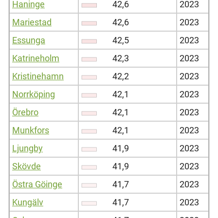
Haninge
42,6
2023
Mariestad
42,6
2023
Essunga
42,5
2023
Katrineholm
42,3
2023
Kristinehamn
42,2
2023
Norrköping
42,1
2023
Örebro
42,1
2023
Munkfors
42,1
2023
Ljungby
41,9
2023
Skövde
41,9
2023
Östra Göinge
41,7
2023
Kungälv
41,7
2023