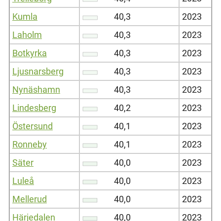
Kumla
40,3
2023
Laholm
40,3
2023
Botkyrka
40,3
2023
Ljusnarsberg
40,3
2023
Nynäshamn
40,3
2023
Lindesberg
40,2
2023
Östersund
40,1
2023
Ronneby
40,1
2023
Säter
40,0
2023
Luleå
40,0
2023
Mellerud
40,0
2023
Härjedalen
40,0
2023