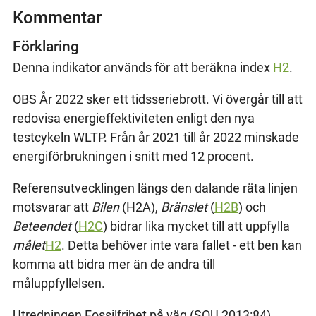
Kommentar
Förklaring
Denna indikator används för att beräkna index
H2
.
OBS År 2022 sker ett tidsseriebrott. Vi övergår till att
redovisa energieffektiviteten enligt den nya
testcykeln WLTP. Från år 2021 till år 2022 minskade
energiförbrukningen i snitt med 12 procent.
Referensutvecklingen längs den dalande räta linjen
motsvarar att
Bilen
(H2A),
Bränslet
(
H2B
) och
Beteendet
(
H2C
) bidrar lika mycket till att uppfylla
målet
H2
. Detta behöver inte vara fallet - ett ben kan
komma att bidra mer än de andra till
måluppfyllelsen.
Utredningen Fossilfrihet på väg (SOU 2013:84)