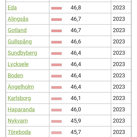
Eda
46,8
2023
Alingsås
46,7
2023
Gotland
46,7
2023
Gullspång
46,6
2023
Sundbyberg
46,4
2023
Lycksele
46,4
2023
Boden
46,4
2023
Ängelholm
46,4
2023
Karlsborg
46,1
2023
Haparanda
46,0
2023
Nykvarn
45,9
2023
Töreboda
45,7
2023