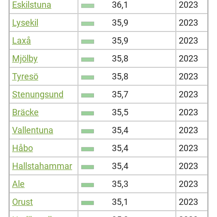
Eskilstuna
36,1
2023
Lysekil
35,9
2023
Laxå
35,9
2023
Mjölby
35,8
2023
Tyresö
35,8
2023
Stenungsund
35,7
2023
Bräcke
35,5
2023
Vallentuna
35,4
2023
Håbo
35,4
2023
Hallstahammar
35,4
2023
Ale
35,3
2023
Orust
35,1
2023