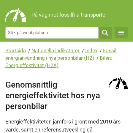
Gå direkt till sidans innehåll
På väg mot fossilfria transporter
Sök
Startsida
/
Nationella indikatorer
/
Index
/
Fossil
energianvändning i nya personbilar (H2)
/
Bilen:
Energieffektivitet (H2A)
Genomsnittlig
energieffektivitet hos nya
personbilar
Energieffektiviteten jämförs i grönt med 2010 års
värde, samt en referensutveckling då