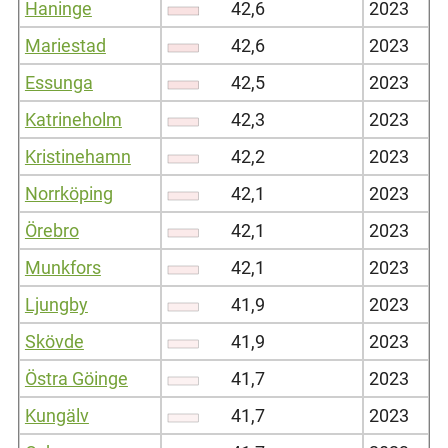
Haninge
42,6
2023
Mariestad
42,6
2023
Essunga
42,5
2023
Katrineholm
42,3
2023
Kristinehamn
42,2
2023
Norrköping
42,1
2023
Örebro
42,1
2023
Munkfors
42,1
2023
Ljungby
41,9
2023
Skövde
41,9
2023
Östra Göinge
41,7
2023
Kungälv
41,7
2023