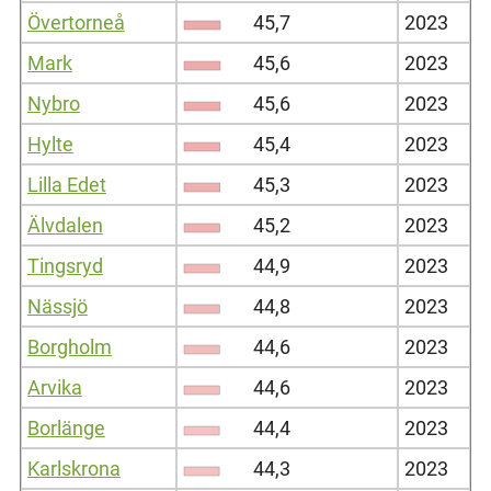
Övertorneå
45,7
2023
Mark
45,6
2023
Nybro
45,6
2023
Hylte
45,4
2023
Lilla Edet
45,3
2023
Älvdalen
45,2
2023
Tingsryd
44,9
2023
Nässjö
44,8
2023
Borgholm
44,6
2023
Arvika
44,6
2023
Borlänge
44,4
2023
Karlskrona
44,3
2023