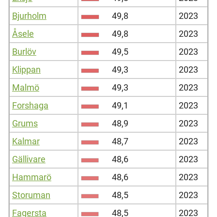
Bjurholm
49,8
2023
Åsele
49,8
2023
Burlöv
49,5
2023
Klippan
49,3
2023
Malmö
49,3
2023
Forshaga
49,1
2023
Grums
48,9
2023
Kalmar
48,7
2023
Gällivare
48,6
2023
Hammarö
48,6
2023
Storuman
48,5
2023
Fagersta
48,5
2023