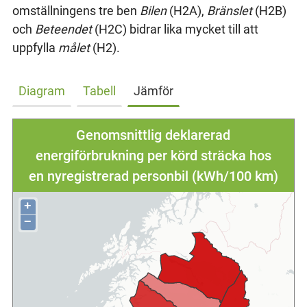
omställningens tre ben
Bilen
(H2A),
Bränslet
(H2B)
och
Beteendet
(H2C) bidrar lika mycket till att
uppfylla
målet
(H2).
Diagram
Tabell
Jämför
Genomsnittlig deklarerad
energiförbrukning per körd sträcka hos
en nyregistrerad personbil (kWh/100 km)
+
−