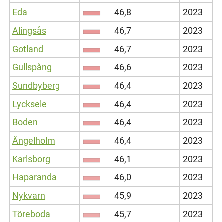
Eda
46,8
2023
Alingsås
46,7
2023
Gotland
46,7
2023
Gullspång
46,6
2023
Sundbyberg
46,4
2023
Lycksele
46,4
2023
Boden
46,4
2023
Ängelholm
46,4
2023
Karlsborg
46,1
2023
Haparanda
46,0
2023
Nykvarn
45,9
2023
Töreboda
45,7
2023