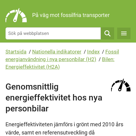
Gå direkt till sidans innehåll
På väg mot fossilfria transporter
Sök
Startsida
/
Nationella indikatorer
/
Index
/
Fossil
energianvändning i nya personbilar (H2)
/
Bilen:
Energieffektivitet (H2A)
Genomsnittlig
energieffektivitet hos nya
personbilar
Energieffektiviteten jämförs i grönt med 2010 års
värde, samt en referensutveckling då