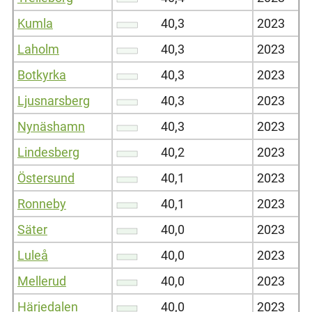
Kumla
40,3
2023
Laholm
40,3
2023
Botkyrka
40,3
2023
Ljusnarsberg
40,3
2023
Nynäshamn
40,3
2023
Lindesberg
40,2
2023
Östersund
40,1
2023
Ronneby
40,1
2023
Säter
40,0
2023
Luleå
40,0
2023
Mellerud
40,0
2023
Härjedalen
40,0
2023