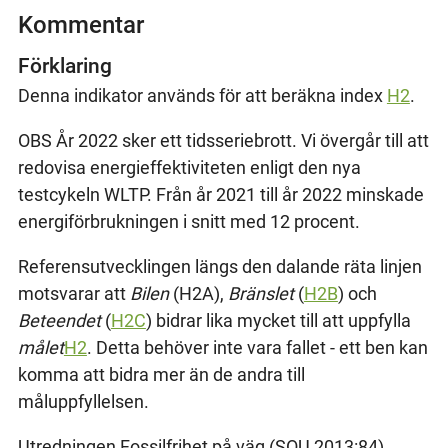
Kommentar
Förklaring
Denna indikator används för att beräkna index
H2
.
OBS År 2022 sker ett tidsseriebrott. Vi övergår till att
redovisa energieffektiviteten enligt den nya
testcykeln WLTP. Från år 2021 till år 2022 minskade
energiförbrukningen i snitt med 12 procent.
Referensutvecklingen längs den dalande räta linjen
motsvarar att
Bilen
(H2A),
Bränslet
(
H2B
) och
Beteendet
(
H2C
) bidrar lika mycket till att uppfylla
målet
H2
. Detta behöver inte vara fallet - ett ben kan
komma att bidra mer än de andra till
måluppfyllelsen.
Utredningen Fossilfrihet på väg (SOU 2013:84)