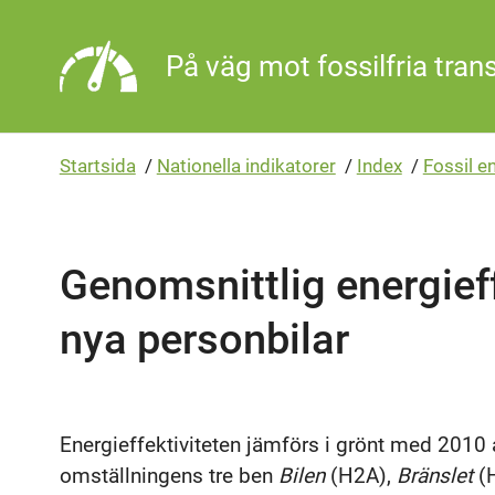
Gå direkt till sidans innehåll
På väg mot fossilfria tran
Startsida
/
Nationella indikatorer
/
Index
/
Fossil e
Genomsnittlig energieff
nya personbilar
Energieffektiviteten jämförs i grönt med 2010 
omställningens tre ben
Bilen
(H2A),
Bränslet
(