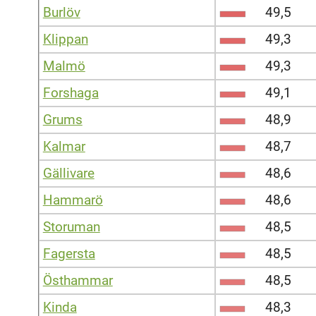
Burlöv
49,5
Klippan
49,3
Malmö
49,3
Forshaga
49,1
Grums
48,9
Kalmar
48,7
Gällivare
48,6
Hammarö
48,6
Storuman
48,5
Fagersta
48,5
Östhammar
48,5
Kinda
48,3