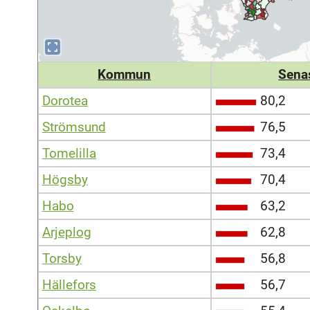
Kommun
Sena
Dorotea
80,2
Strömsund
76,5
Tomelilla
73,4
Högsby
70,4
Habo
63,2
Arjeplog
62,8
Torsby
56,8
Hällefors
56,7