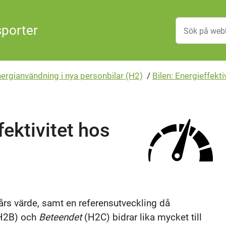
sporter
nergianvändning i nya personbilar (H2)
/
Bilen: Energieffekti
ektivitet hos
års värde, samt en referensutveckling då
H2B) och
Beteendet
(H2C) bidrar lika mycket till