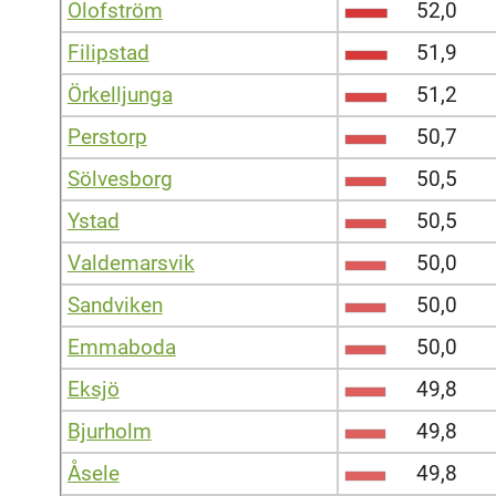
Olofström
52,0
Filipstad
51,9
Örkelljunga
51,2
Perstorp
50,7
Sölvesborg
50,5
Ystad
50,5
Valdemarsvik
50,0
Sandviken
50,0
Emmaboda
50,0
Eksjö
49,8
Bjurholm
49,8
Åsele
49,8