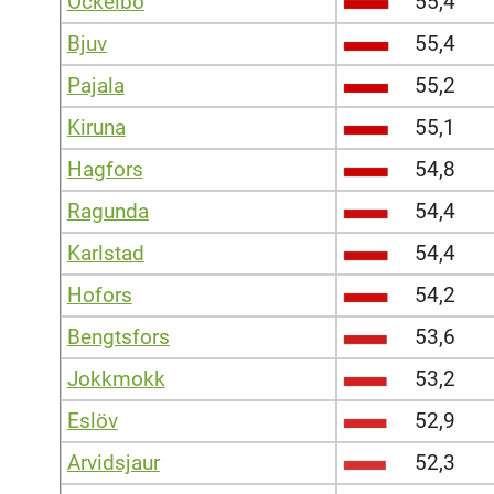
Ockelbo
55,4
Bjuv
55,4
Pajala
55,2
Kiruna
55,1
Hagfors
54,8
Ragunda
54,4
Karlstad
54,4
Hofors
54,2
Bengtsfors
53,6
Jokkmokk
53,2
Eslöv
52,9
Arvidsjaur
52,3