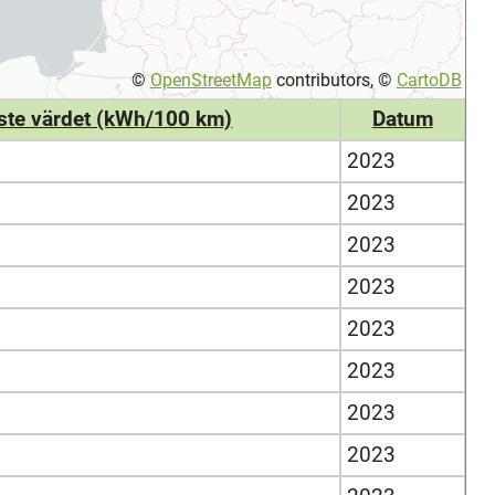
©
OpenStreetMap
contributors, ©
CartoDB
ste värdet (kWh/100 km)
Datum
2023
2023
2023
2023
2023
2023
2023
2023