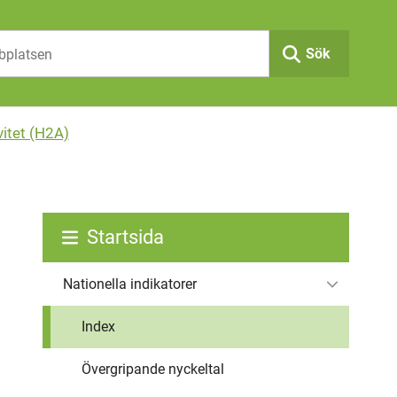
Sök
vitet (H2A)
Startsida
Nationella indikatorer
Index
Övergripande nyckeltal