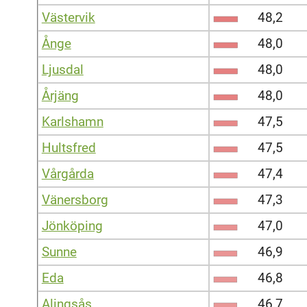
Västervik
48,2
Ånge
48,0
Ljusdal
48,0
Årjäng
48,0
Karlshamn
47,5
Hultsfred
47,5
Vårgårda
47,4
Vänersborg
47,3
Jönköping
47,0
Sunne
46,9
Eda
46,8
Alingsås
46,7