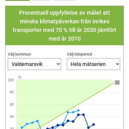
Procentuell uppfyllelse av målet att
minska klimatpåverkan från inrikes
transporter med 70 % till år 2030 jämfört
med år 2010
Välj kommun
Välj tidsperiod
%
100
80
60
40
20