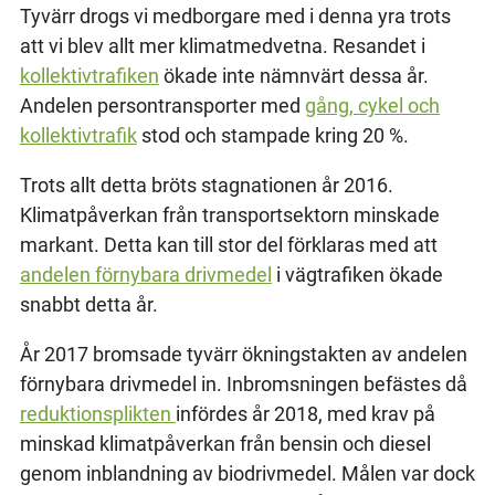
Tyvärr drogs vi medborgare med i denna yra trots
att vi blev allt mer klimatmedvetna. Resandet i
kollektivtrafiken
ökade inte nämnvärt dessa år.
Andelen persontransporter med
gång, cykel och
kollektivtrafik
stod och stampade kring 20 %.
Trots allt detta bröts stagnationen år 2016.
Klimatpåverkan från transportsektorn minskade
markant. Detta kan till stor del förklaras med att
andelen förnybara drivmedel
i vägtrafiken ökade
snabbt detta år.
År 2017 bromsade tyvärr ökningstakten av andelen
förnybara drivmedel in. Inbromsningen befästes då
reduktionsplikten
infördes år 2018, med krav på
minskad klimatpåverkan från bensin och diesel
genom inblandning av biodrivmedel. Målen var dock