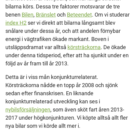
bilarna körs. Dessa tre faktorer motsvarar de tre
benen
Bilen
,
Bränslet
och
Beteendet
. Om vi studerar
index H2
ser vi direkt att bilarna långsamt blev
snålare under dessa år, och att andelen förnybar
energi i vägtrafiken ökade markant. Boven i
utsläppsdramat var alltså
körsträckorna
. De ökade
under denna tidsperiod, efter att ha sjunkit under en
följd av år fram till år 2013.
Detta är i viss mån konjunkturrelaterat.
Körsträckorna nådde en topp år 2008 och sjönk
sedan efter finanskrisen. En liknande
konjunkturrelaterad utveckling kan ses i
nybilsförsäljningen
, som även sköt fart åren 2013-
2017 under högkonjunkturen. Vi köpte alltså allt fler
nya bilar som vi körde allt mer i.