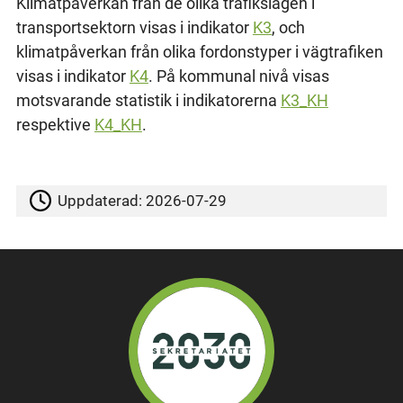
Klimatpåverkan från de olika trafikslagen i
transportsektorn visas i indikator
K3
, och
klimatpåverkan från olika fordonstyper i vägtrafiken
visas i indikator
K4
. På kommunal nivå visas
motsvarande statistik i indikatorerna
K3_KH
respektive
K4_KH
.
Uppdaterad:
2026-07-29