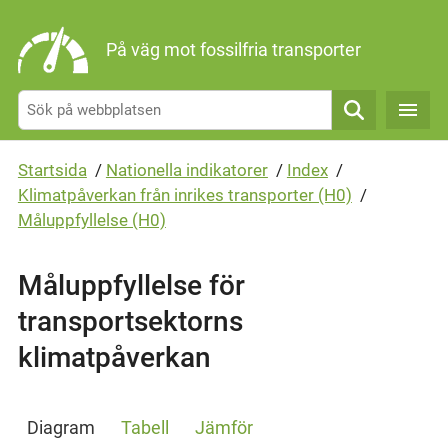
Gå direkt till sidans innehåll
På väg mot fossilfria transporter
Sök
Startsida
/
Nationella indikatorer
/
Index
/
Klimatpåverkan från inrikes transporter (H0)
/
Måluppfyllelse (H0)
Måluppfyllelse för
transportsektorns
klimatpåverkan
Diagram
Tabell
Jämför