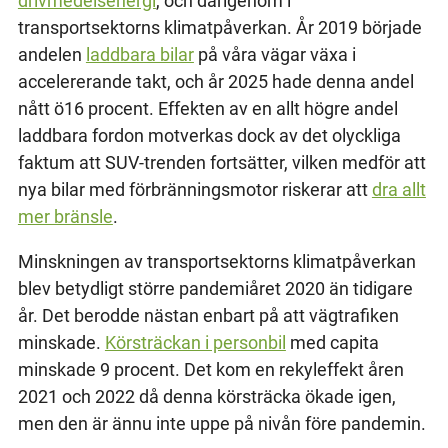
drivmedelsenergi
, och därigenom i
transportsektorns klimatpåverkan. År 2019 började
andelen
laddbara bilar
på våra vägar växa i
accelererande takt, och år 2025 hade denna andel
nått ö16 procent. Effekten av en allt högre andel
laddbara fordon motverkas dock av det olyckliga
faktum att SUV-trenden fortsätter, vilken medför att
nya bilar med förbränningsmotor riskerar att
dra allt
mer bränsle
.
Minskningen av transportsektorns klimatpåverkan
blev betydligt större pandemiåret 2020 än tidigare
år. Det berodde nästan enbart på att vägtrafiken
minskade.
Körsträckan i personbil
med capita
minskade 9 procent. Det kom en rekyleffekt åren
2021 och 2022 då denna körsträcka ökade igen,
men den är ännu inte uppe på nivån före pandemin.