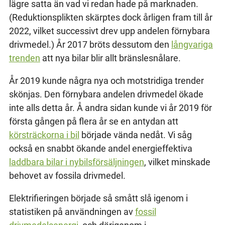
lägre satta än vad vi redan hade på marknaden.
(Reduktionsplikten skärptes dock årligen fram till år
2022, vilket successivt drev upp andelen förnybara
drivmedel.) År 2017 bröts dessutom den
långvariga
trenden
att nya bilar blir allt bränslesnålare.
År 2019 kunde några nya och motstridiga trender
skönjas. Den förnybara andelen drivmedel ökade
inte alls detta år. Å andra sidan kunde vi år 2019 för
första gången på flera år se en antydan att
körsträckorna i bil
började vända nedåt. Vi såg
också en snabbt ökande andel energieffektiva
laddbara bilar i nybilsförsäljningen
, vilket minskade
behovet av fossila drivmedel.
Elektrifieringen började så smått slå igenom i
statistiken på användningen av
fossil