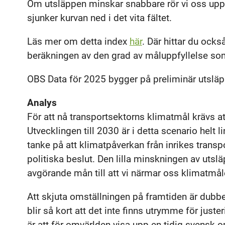
Om utsläppen minskar snabbare rör vi oss upp
sjunker kurvan ned i det vita fältet.
Läs mer om detta index
här
. Där hittar du ocks
beräkningen av den grad av måluppfyllelse so
OBS Data för 2025 bygger på preliminär utsläpp
Analys
För att nå transportsektorns klimatmål krävs a
Utvecklingen till 2030 är i detta scenario helt li
tanke på att klimatpåverkan från inrikes trans
politiska beslut. Den lilla minskningen av utsl
avgörande mån till att vi närmar oss klimatmål
Att skjuta omställningen på framtiden är dubbelt
blir så kort att det inte finns utrymme för juste
är att för omvärlden visa upp en tidig svensk o