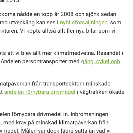
l år 2013.
räckorna nådde en topp år 2008 och sjönk sedan
erad utveckling kan ses i
nybilsförsäljningen
, som
uren. Vi köpte alltså allt fler nya bilar som vi
ts att vi blev allt mer klimatmedvetna. Resandet i
. Andelen persontransporter med
gång, cykel och
limatpåverkan från transportsektorn minskade
tt
andelen förnybara drivmedel
i vägtrafiken ökade
elen förnybara drivmedel in. Inbromsningen
8, med krav på minskad klimatpåverkan från
vmedel. Målen var dock lägre satta än vad vi