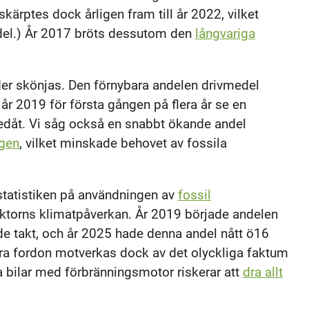
ärptes dock årligen fram till år 2022, vilket
del.) År 2017 bröts dessutom den
långvariga
er skönjas. Den förnybara andelen drivmedel
 år 2019 för första gången på flera år se en
dåt. Vi såg också en snabbt ökande andel
ngen
, vilket minskade behovet av fossila
 statistiken på användningen av
fossil
ektorns klimatpåverkan. År 2019 började andelen
de takt, och år 2025 hade denna andel nått ö16
ara fordon motverkas dock av det olyckliga faktum
ya bilar med förbränningsmotor riskerar att
dra allt