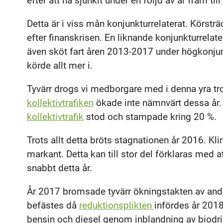
efter att ha sjunkit under en följd av år fram til
Detta är i viss mån konjunkturrelaterat. Körst
efter finanskrisen. En liknande konjunkturrelat
även sköt fart åren 2013-2017 under högkonjunkt
körde allt mer i.
Tyvärr drogs vi medborgare med i denna yra tro
kollektivtrafiken
ökade inte nämnvärt dessa år
kollektivtrafik
stod och stampade kring 20 %.
Trots allt detta bröts stagnationen år 2016. K
markant. Detta kan till stor del förklaras med a
snabbt detta år.
År 2017 bromsade tyvärr ökningstakten av and
befästes då
reduktionsplikten
infördes år 201
bensin och diesel genom inblandning av biodri