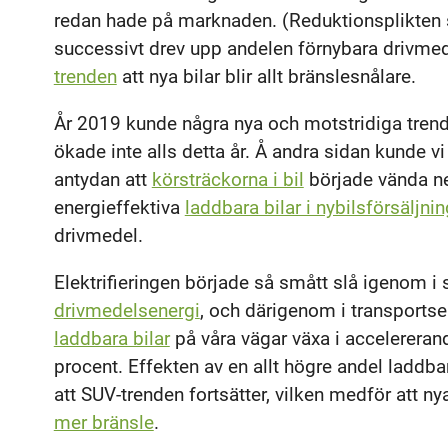
redan hade på marknaden. (Reduktionsplikten sk
successivt drev upp andelen förnybara drivme
trenden
att nya bilar blir allt bränslesnålare.
År 2019 kunde några nya och motstridiga trend
ökade inte alls detta år. Å andra sidan kunde vi
antydan att
körsträckorna i bil
började vända ne
energieffektiva
laddbara bilar i nybilsförsäljni
drivmedel.
Elektrifieringen började så smått slå igenom i
drivmedelsenergi
, och därigenom i transports
laddbara bilar
på våra vägar växa i accelereran
procent. Effekten av en allt högre andel laddb
att SUV-trenden fortsätter, vilken medför att n
mer bränsle
.