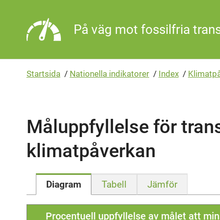
Gå direkt till sidans innehåll
På väg mot fossilfria tran
Startsida
/
Nationella indikatorer
/
Index
/
Klimatpå
Måluppfyllelse för tra
klimatpåverkan
Diagram
Tabell
Jämför
Procentuell uppfyllelse av målet att mi