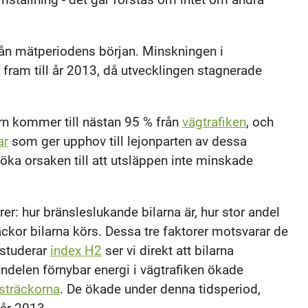
rån mätperiodens början. Minskningen i
 fram till år 2013, då utvecklingen stagnerade
rn kommer till nästan 95 % från
vägtrafiken
, och
ar
som ger upphov till lejonparten av dessa
 söka orsaken till att utsläppen inte minskade
er: hur bränsleslukande bilarna är, hur stor andel
äckor bilarna körs. Dessa tre faktorer motsvarar de
 studerar
index H2
ser vi direkt att bilarna
andelen förnybar energi i vägtrafiken ökade
sträckorna
. De ökade under denna tidsperiod,