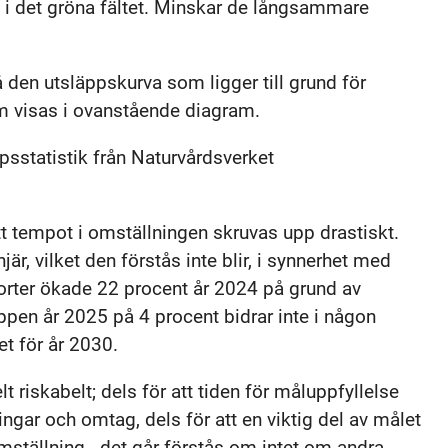
 i det gröna fältet. Minskar de långsammare
å den utsläppskurva som ligger till grund för
m visas i ovanstående diagram.
sstatistik från Naturvårdsverket
tt tempot i omställningen skruvas upp drastiskt.
njär, vilket den förstås inte blir, i synnerhet med
porter ökade 22 procent år 2024 på grund av
äppen år 2025 på 4 procent bidrar inte i någon
et för år 2030.
 riskabelt; dels för att tiden för måluppfyllelse
ringar och omtag, dels för att en viktig del av målet
mställning - det går förstås om intet om andra