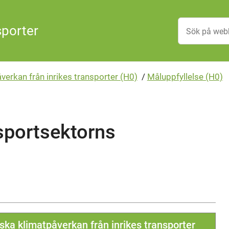
sporter
verkan från inrikes transporter (H0)
/
Måluppfyllelse (H0)
nsportsektorns
nska klimatpåverkan från inrikes transporter