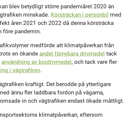
an blev betydligt större pandemiåret 2020 än
vägtrafiken minskade.
Körsträckan i personbil
med
ffekt åren 2021 och 2022 då denna körsträcka
n före pandemin.
fikvolymer medförde att klimatpåverkan från
 trots en ökande
andel förnybara drivmedel
tack
e
användning av biodrivmedel
, och tack vare fler
ng i vägtrafiken
.
rafiken kraftigt. Det berodde på ytterligare
med ännu fler laddbara fordon på vägarna,
omsade in och vägtrafiken endast ökade måttligt.
nsportsektorns klimatpåverkan, eftersom