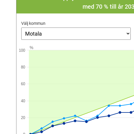
med 70 % till år 2
Välj kommun
%
100
80
60
40
20