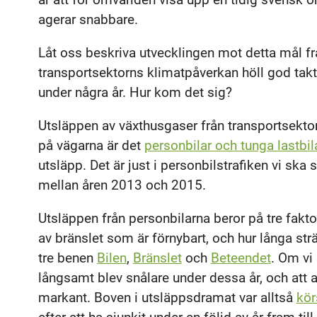
agerar snabbare.
Låt oss beskriva utvecklingen mot detta mål f
transportsektorns klimatpåverkan höll god takt
under några år. Hur kom det sig?
Utsläppen av växthusgaser från transportsekto
på vägarna är det
personbilar och tunga lastbil
utsläpp. Det är just i personbilstrafiken vi ska
mellan åren 2013 och 2015.
Utsläppen från personbilarna beror på tre faktor
av bränslet som är förnybart, och hur långa str
tre benen
Bilen
,
Bränslet
och
Beteendet
. Om vi
långsamt blev snålare under dessa år, och att 
markant. Boven i utsläppsdramat var alltså
kör