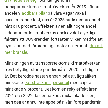
drivmedelsenergi
, och därigenom i
transportsektorns klimatpåverkan. År 2019 började
andelen
laddbara bilar
på våra vägar växa i
accelererande takt, och år 2025 hade denna andel
nått ö16 procent. Effekten av en allt högre andel
laddbara fordon motverkas dock av det olyckliga
faktum att SUV-trenden fortsätter, vilken medför att
nya bilar med förbränningsmotor riskerar att
dra allt
mer bränsle
.
Minskningen av transportsektorns klimatpåverkan
blev betydligt större pandemiåret 2020 än tidigare
år. Det berodde nästan enbart på att vägtrafiken
minskade.
Körsträckan i personbil
med capita
minskade 9 procent. Det kom en rekyleffekt åren
2021 och 2022 då denna körsträcka ökade igen,
men den är ännu inte uppe på nivån före pandemin.