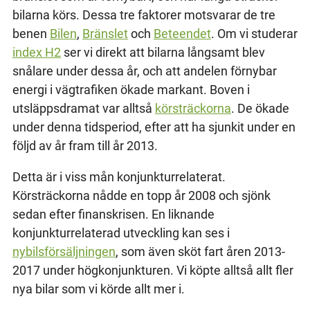
bilarna körs. Dessa tre faktorer motsvarar de tre
benen
Bilen
,
Bränslet
och
Beteendet
. Om vi studerar
index H2
ser vi direkt att bilarna långsamt blev
snålare under dessa år, och att andelen förnybar
energi i vägtrafiken ökade markant. Boven i
utsläppsdramat var alltså
körsträckorna
. De ökade
under denna tidsperiod, efter att ha sjunkit under en
följd av år fram till år 2013.
Detta är i viss mån konjunkturrelaterat.
Körsträckorna nådde en topp år 2008 och sjönk
sedan efter finanskrisen. En liknande
konjunkturrelaterad utveckling kan ses i
nybilsförsäljningen
, som även sköt fart åren 2013-
2017 under högkonjunkturen. Vi köpte alltså allt fler
nya bilar som vi körde allt mer i.