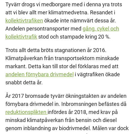
Tyvärr drogs vi medborgare med i denna yra trots
att vi blev allt mer klimatmedvetna. Resandet i
kollektivtrafiken
ökade inte nämnvärt dessa år.
Andelen persontransporter med
gång, cykel och
kollektivtrafik
stod och stampade kring 20 %.
Trots allt detta bröts stagnationen år 2016.
Klimatpåverkan från transportsektorn minskade
markant. Detta kan till stor del förklaras med att
andelen förnybara drivmedel
i vägtrafiken ökade
snabbt detta år.
År 2017 bromsade tyvärr ökningstakten av andelen
förnybara drivmedel in. Inbromsningen befästes då
reduktionsplikten
infördes år 2018, med krav på
minskad klimatpåverkan från bensin och diesel
genom inblandning av biodrivmedel. Målen var dock