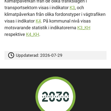
Klimatpåverkan från de olika trafikslagen i
transportsektorn visas i indikator
K3
, och
klimatpåverkan från olika fordonstyper i vägtrafiken
visas i indikator
K4
. På kommunal nivå visas
motsvarande statistik i indikatorerna
K3_KH
respektive
K4_KH
.
Uppdaterad:
2026-07-29