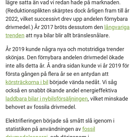
lägre satta än vad vi redan hade på marknaden.
(Reduktionsplikten skärptes dock årligen fram till år
2022, vilket successivt drev upp andelen förnybara
drivmedel.) År 2017 bröts dessutom den
långvariga
trenden
att nya bilar blir allt bränslesnålare.
År 2019 kunde några nya och motstridiga trender
skönjas. Den förnybara andelen drivmedel ökade
inte alls detta år. Å andra sidan kunde vi år 2019 för
första gången på flera år se en antydan att
körsträckorna i bil
började vända nedåt. Vi såg
också en snabbt ökande andel energieffektiva
laddbara bilar i nybilsförsäljningen
, vilket minskade
behovet av fossila drivmedel.
Elektrifieringen började så smått slå igenom i
statistiken på användningen av
fossil