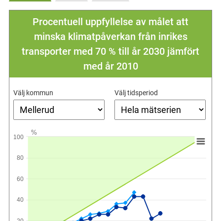
Procentuell uppfyllelse av målet att
minska klimatpåverkan från inrikes
transporter med 70 % till år 2030 jämfört
med år 2010
Välj kommun
Välj tidsperiod
%
100
80
60
40
20