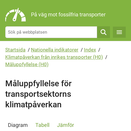
Gå direkt till sidans innehåll
På väg mot fossilfria transporter
Sök
Startsida
/
Nationella indikatorer
/
Index
/
Klimatpåverkan från inrikes transporter (H0)
/
Måluppfyllelse (H0)
Måluppfyllelse för
transportsektorns
klimatpåverkan
Diagram
Tabell
Jämför