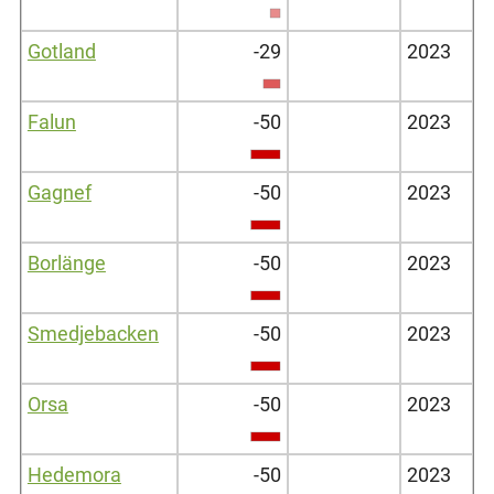
Gotland
-29
2023
Falun
-50
2023
Gagnef
-50
2023
Borlänge
-50
2023
Smedjebacken
-50
2023
Orsa
-50
2023
Hedemora
-50
2023