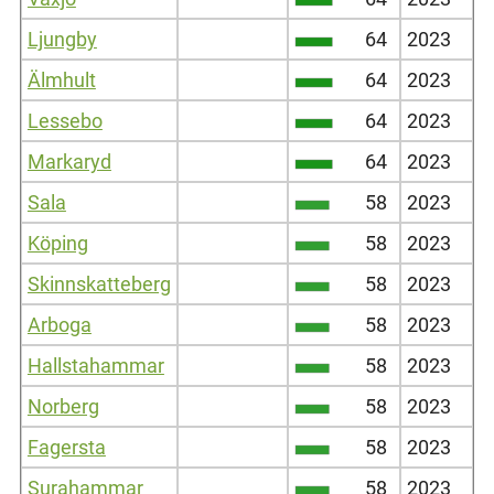
Ljungby
64
2023
Älmhult
64
2023
Lessebo
64
2023
Markaryd
64
2023
Sala
58
2023
Köping
58
2023
Skinnskatteberg
58
2023
Arboga
58
2023
Hallstahammar
58
2023
Norberg
58
2023
Fagersta
58
2023
Surahammar
58
2023