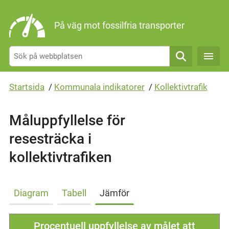
Gå direkt till sidans innehåll
På väg mot fossilfria transporter
Sök
Startsida
/
Kommunala indikatorer
/
Kollektivtrafik
Måluppfyllelse för
resesträcka i
kollektivtrafiken
Diagram
Tabell
Jämför
Procentuell uppfyllelse av målet att