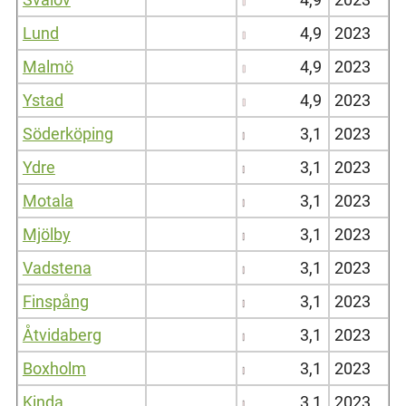
Lund
4,9
2023
Malmö
4,9
2023
Ystad
4,9
2023
Söderköping
3,1
2023
Ydre
3,1
2023
Motala
3,1
2023
Mjölby
3,1
2023
Vadstena
3,1
2023
Finspång
3,1
2023
Åtvidaberg
3,1
2023
Boxholm
3,1
2023
Kinda
3,1
2023