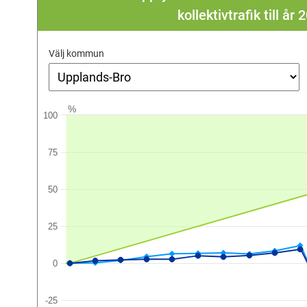
kollektivtrafik till å
Välj kommun
%
100
75
50
25
0
-25