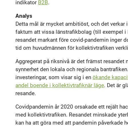
indikator
B2B
.
Analys
Detta mål är mycket ambitiöst, och det verkar i
faktum att vissa länstrafikbolag (till exempel 
resandet markant före covid-pandemin inger doc
tid om huvudmännen för kollektivtrafiken verklig
Aggregerat på riksnivå är det främst resandet
synnerhet den lokala och regionala bantrafike
investeringar, som visar sig i en
ökande kapaci
andel boende i kollektivtrafiknär läge
. Det är g
resande.
Covidpandemin år 2020 orsakade ett rejält hac
med kollektivtrafiken. Resandet minskade yter
kan ha att göra med att pandemin påverkade 