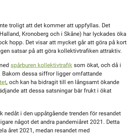
nte troligt att det kommer att uppfyllas. Det
i Halland, Kronoberg och i Skåne) har lyckades öka
k hopp. Det visar att mycket går att göra på kort
en satsar på att göra kollektivtrafiken attraktiv.
 med
spårburen kollektivtrafik
som ökat, och då i
n. Bakom dessa siffror ligger omfattande
tet
, och kan ha bidragit till en långsamt ökande
lädjande att dessa satsningar bär frukt i ökat
k nedåt i den uppåtgående trenden för resandet
ligare något det andra pandemiåret 2021. Detta
hela året 2021, medan resandet med