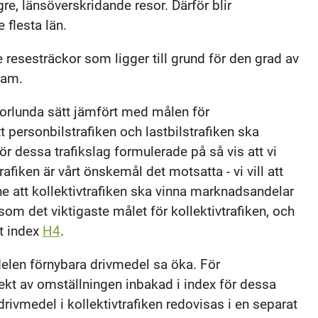
gre, länsöverskridande resor. Därför blir
 flesta län.
 resesträckor som ligger till grund för den grad av
ram.
nnorlunda sätt jämfört med målen för
 att personbilstrafiken och lastbilstrafiken ska
ör dessa trafikslag formulerade på så vis att vi
fiken är vårt önskemål det motsatta - vi vill att
ne att kollektivtrafiken ska vinna marknadsandelar
som det viktigaste målet för kollektivtrafiken, och
rt index
H4
.
elen förnybara drivmedel sa öka. För
pekt av omställningen inbakad i index för dessa
ivmedel i kollektivtrafiken redovisas i en separat