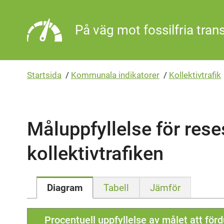
Gå direkt till sidans innehåll
På väg mot fossilfria tran
Startsida
/
Kommunala indikatorer
/
Kollektivtrafik
Måluppfyllelse för rese
kollektivtrafiken
Diagram
Tabell
Jämför
Procentuell uppfyllelse av målet att för