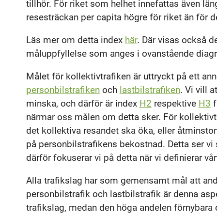
tillhör. För riket som helhet innefattas även län
resesträckan per capita högre för riket än för de
Läs mer om detta index
här
. Där visas också de
måluppfyllelse som anges i ovanstående diag
Målet för kollektivtrafiken är uttryckt på ett a
personbilstrafiken
och
lastbilstrafiken
. Vi vill
minska, och därför är index
H2
respektive
H3
f
närmar oss målen om detta sker. För kollektivtra
det kollektiva resandet ska öka, eller åtminsto
på personbilstrafikens bekostnad. Detta ser vi 
därför fokuserar vi på detta när vi definierar vå
Alla trafikslag har som gemensamt mål att and
personbilstrafik och lastbilstrafik är denna as
trafikslag, medan den höga andelen förnybara dr