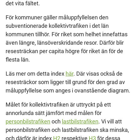
det vita fältet.
För kommuner gäller måluppfyllelsen den
subventionerade kollektivtrafiken i det län
kommunen tillhör. För riket som helhet innefattas
även längre, länsöverskridande resor. Därför blir
resesträckan per capita högre för riket än för de
flesta län.
Läs mer om detta index
här
. Där visas också de
resesträckor som ligger till grund för den grad av
måluppfyllelse som anges i ovanstående diagram.
Målet för kollektivtrafiken är uttryckt på ett
annorlunda sätt jämfört med målen för
personbilstrafiken
och
lastbilstrafiken
. Vi vill att
personbilstrafiken och lastbilstrafiken ska minska,
och därför är index
H2
respektive
H3
för dessa