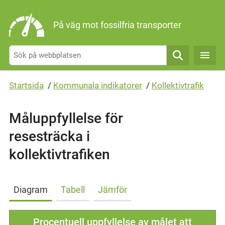
Gå direkt till sidans innehåll
På väg mot fossilfria transporter
Sök
Startsida
/
Kommunala indikatorer
/
Kollektivtrafik
Måluppfyllelse för
resesträcka i
kollektivtrafiken
Diagram
Tabell
Jämför
Procentuell uppfyllelse av målet att