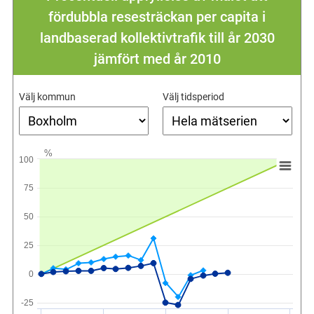
fördubbla resesträckan per capita i
landbaserad kollektivtrafik till år 2030
jämfört med år 2010
Välj kommun
Välj tidsperiod
%
100
75
50
25
0
-25