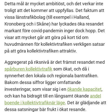
Detta mål är mycket ambitiöst, och det verkar inte
troligt att det kommer att uppfyllas. Det faktum att
vissa länstrafikbolag (till exempel i Halland,
Kronoberg och i Skåne) har lyckades öka resandet
markant före covid-pandemin inger dock hopp. Det
visar att mycket går att göra på kort tid om
huvudmännen för kollektivtrafiken verkligen satsar
på att göra kollektivtrafiken attraktiv.
Aggregerat på riksnivå är det främst resandet med
spårburen kollektivtrafik
som ökat, och då i
synnerhet den lokala och regionala bantrafiken.
Bakom dessa siffror ligger omfattande
investeringar, som visar sig i en
ökande kapacitet
,
och kan ha bidragit till en långsamt ökande
andel
boende i kollektivtrafiknär läge
. Det är glädjande att
dessa satsningar bär frukt i ökat resande.