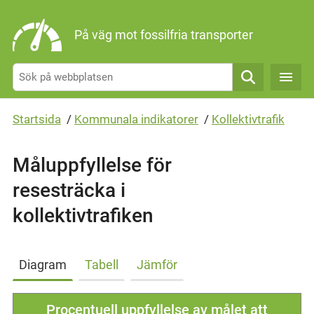
Gå direkt till sidans innehåll
På väg mot fossilfria transporter
Sök
Startsida
/
Kommunala indikatorer
/
Kollektivtrafik
Måluppfyllelse för
resesträcka i
kollektivtrafiken
Diagram
Tabell
Jämför
Procentuell uppfyllelse av målet att