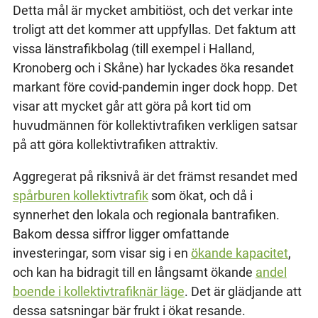
Detta mål är mycket ambitiöst, och det verkar inte
troligt att det kommer att uppfyllas. Det faktum att
vissa länstrafikbolag (till exempel i Halland,
Kronoberg och i Skåne) har lyckades öka resandet
markant före covid-pandemin inger dock hopp. Det
visar att mycket går att göra på kort tid om
huvudmännen för kollektivtrafiken verkligen satsar
på att göra kollektivtrafiken attraktiv.
Aggregerat på riksnivå är det främst resandet med
spårburen kollektivtrafik
som ökat, och då i
synnerhet den lokala och regionala bantrafiken.
Bakom dessa siffror ligger omfattande
investeringar, som visar sig i en
ökande kapacitet
,
och kan ha bidragit till en långsamt ökande
andel
boende i kollektivtrafiknär läge
. Det är glädjande att
dessa satsningar bär frukt i ökat resande.