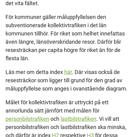
det vita fältet.
För kommuner gäller måluppfyllelsen den
subventionerade kollektivtrafiken i det län
kommunen tillhör. För riket som helhet innefattas
även längre, länsöverskridande resor. Därför blir
resesträckan per capita högre för riket än för de
flesta län.
Läs mer om detta index
här
. Där visas också de
resesträckor som ligger till grund för den grad av
måluppfyllelse som anges i ovanstående diagram.
Målet för kollektivtrafiken är uttryckt på ett
annorlunda sätt jämfört med målen för
personbilstrafiken
och
lastbilstrafiken
. Vi vill att
personbilstrafiken och lastbilstrafiken ska minska,
och därför är index
H2
respektive
H3
för dessa