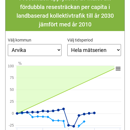
fördubbla resesträckan per capita i
landbaserad kollektivtrafik till år 2030
jämfört med år 2010
Välj kommun
Välj tidsperiod
%
100
75
50
25
0
-25