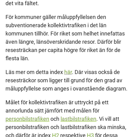
det vita fältet.
För kommuner gäller måluppfyllelsen den
subventionerade kollektivtrafiken i det län
kommunen tillhör. För riket som helhet innefattas
även längre, länsöverskridande resor. Därför blir
resesträckan per capita högre för riket än för de
flesta län.
Läs mer om detta index
här
. Där visas också de
resesträckor som ligger till grund för den grad av
måluppfyllelse som anges i ovanstående diagram.
Målet för kollektivtrafiken är uttryckt på ett
annorlunda sätt jämfört med målen för
personbilstrafiken
och
lastbilstrafiken
. Vi vill att
personbilstrafiken och lastbilstrafiken ska minska,
och därför är index
H2
respektive
H3
för dessa