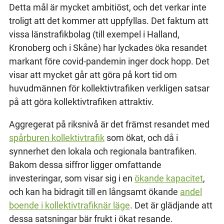
Detta mål är mycket ambitiöst, och det verkar inte
troligt att det kommer att uppfyllas. Det faktum att
vissa länstrafikbolag (till exempel i Halland,
Kronoberg och i Skåne) har lyckades öka resandet
markant före covid-pandemin inger dock hopp. Det
visar att mycket går att göra på kort tid om
huvudmännen för kollektivtrafiken verkligen satsar
på att göra kollektivtrafiken attraktiv.
Aggregerat på riksnivå är det främst resandet med
spårburen kollektivtrafik
som ökat, och då i
synnerhet den lokala och regionala bantrafiken.
Bakom dessa siffror ligger omfattande
investeringar, som visar sig i en
ökande kapacitet
,
och kan ha bidragit till en långsamt ökande
andel
boende i kollektivtrafiknär läge
. Det är glädjande att
dessa satsningar bär frukt i ökat resande.