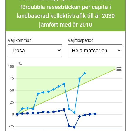
fördubbla resesträckan per capita i
landbaserad kollektivtrafik till år 2030
jämfört med år 2010
Välj kommun
Välj tidsperiod
%
100
75
50
25
0
-25