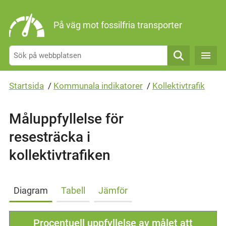
Gå direkt till sidans innehåll
På väg mot fossilfria transporter
Sök
Startsida
/
Kommunala indikatorer
/
Kollektivtrafik
Måluppfyllelse för
resesträcka i
kollektivtrafiken
Diagram
Tabell
Jämför
Procentuell uppfyllelse av målet att