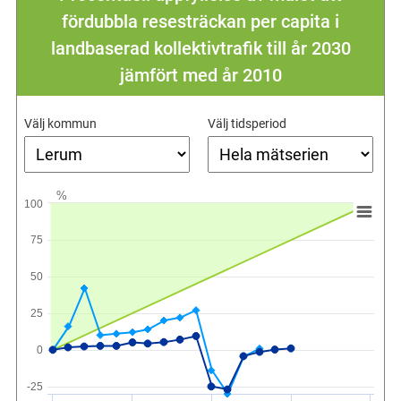
fördubbla resesträckan per capita i
landbaserad kollektivtrafik till år 2030
jämfört med år 2010
Välj kommun
Välj tidsperiod
%
100
75
50
25
0
-25