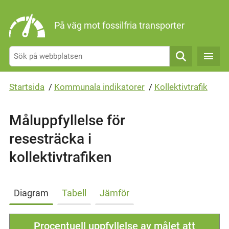
Gå direkt till sidans innehåll
På väg mot fossilfria transporter
Sök
Startsida
/
Kommunala indikatorer
/
Kollektivtrafik
Måluppfyllelse för
resesträcka i
kollektivtrafiken
Diagram
Tabell
Jämför
Procentuell uppfyllelse av målet att