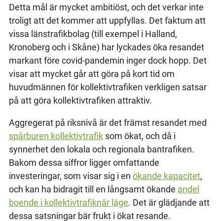
Detta mål är mycket ambitiöst, och det verkar inte
troligt att det kommer att uppfyllas. Det faktum att
vissa länstrafikbolag (till exempel i Halland,
Kronoberg och i Skåne) har lyckades öka resandet
markant före covid-pandemin inger dock hopp. Det
visar att mycket går att göra på kort tid om
huvudmännen för kollektivtrafiken verkligen satsar
på att göra kollektivtrafiken attraktiv.
Aggregerat på riksnivå är det främst resandet med
spårburen kollektivtrafik
som ökat, och då i
synnerhet den lokala och regionala bantrafiken.
Bakom dessa siffror ligger omfattande
investeringar, som visar sig i en
ökande kapacitet
,
och kan ha bidragit till en långsamt ökande
andel
boende i kollektivtrafiknär läge
. Det är glädjande att
dessa satsningar bär frukt i ökat resande.