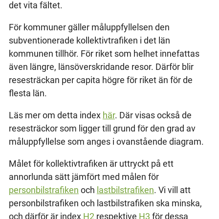
det vita fältet.
För kommuner gäller måluppfyllelsen den
subventionerade kollektivtrafiken i det län
kommunen tillhör. För riket som helhet innefattas
även längre, länsöverskridande resor. Därför blir
resesträckan per capita högre för riket än för de
flesta län.
Läs mer om detta index
här
. Där visas också de
resesträckor som ligger till grund för den grad av
måluppfyllelse som anges i ovanstående diagram.
Målet för kollektivtrafiken är uttryckt på ett
annorlunda sätt jämfört med målen för
personbilstrafiken
och
lastbilstrafiken
. Vi vill att
personbilstrafiken och lastbilstrafiken ska minska,
och därför är index
H2
respektive
H3
för dessa