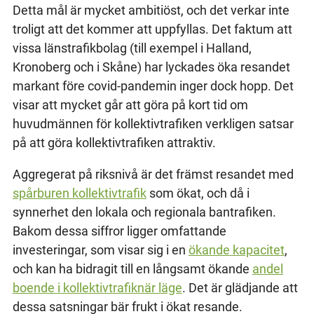
Detta mål är mycket ambitiöst, och det verkar inte
troligt att det kommer att uppfyllas. Det faktum att
vissa länstrafikbolag (till exempel i Halland,
Kronoberg och i Skåne) har lyckades öka resandet
markant före covid-pandemin inger dock hopp. Det
visar att mycket går att göra på kort tid om
huvudmännen för kollektivtrafiken verkligen satsar
på att göra kollektivtrafiken attraktiv.
Aggregerat på riksnivå är det främst resandet med
spårburen kollektivtrafik
som ökat, och då i
synnerhet den lokala och regionala bantrafiken.
Bakom dessa siffror ligger omfattande
investeringar, som visar sig i en
ökande kapacitet
,
och kan ha bidragit till en långsamt ökande
andel
boende i kollektivtrafiknär läge
. Det är glädjande att
dessa satsningar bär frukt i ökat resande.