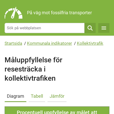
Gå direkt till sidans innehåll
På väg mot fossilfria transporter
Sök
Startsida
/
Kommunala indikatorer
/
Kollektivtrafik
Måluppfyllelse för
resesträcka i
kollektivtrafiken
Diagram
Tabell
Jämför
Procentuell uppfyllelse av målet att