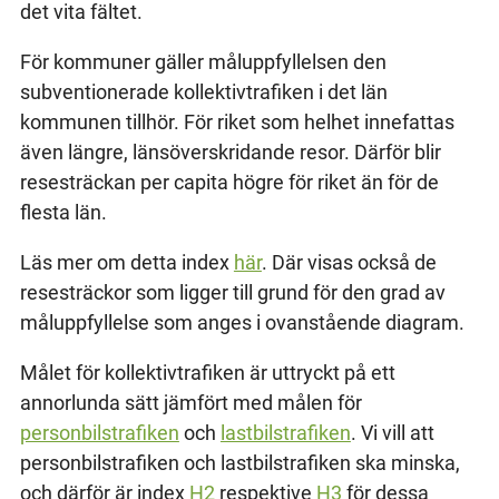
det vita fältet.
För kommuner gäller måluppfyllelsen den
subventionerade kollektivtrafiken i det län
kommunen tillhör. För riket som helhet innefattas
även längre, länsöverskridande resor. Därför blir
resesträckan per capita högre för riket än för de
flesta län.
Läs mer om detta index
här
. Där visas också de
resesträckor som ligger till grund för den grad av
måluppfyllelse som anges i ovanstående diagram.
Målet för kollektivtrafiken är uttryckt på ett
annorlunda sätt jämfört med målen för
personbilstrafiken
och
lastbilstrafiken
. Vi vill att
personbilstrafiken och lastbilstrafiken ska minska,
och därför är index
H2
respektive
H3
för dessa