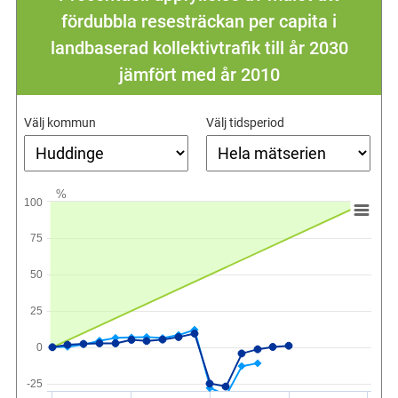
fördubbla resesträckan per capita i
landbaserad kollektivtrafik till år 2030
jämfört med år 2010
Välj kommun
Välj tidsperiod
%
100
75
50
25
0
-25