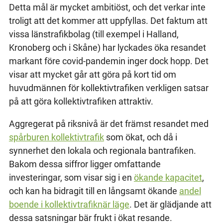
Detta mål är mycket ambitiöst, och det verkar inte
troligt att det kommer att uppfyllas. Det faktum att
vissa länstrafikbolag (till exempel i Halland,
Kronoberg och i Skåne) har lyckades öka resandet
markant före covid-pandemin inger dock hopp. Det
visar att mycket går att göra på kort tid om
huvudmännen för kollektivtrafiken verkligen satsar
på att göra kollektivtrafiken attraktiv.
Aggregerat på riksnivå är det främst resandet med
spårburen kollektivtrafik
som ökat, och då i
synnerhet den lokala och regionala bantrafiken.
Bakom dessa siffror ligger omfattande
investeringar, som visar sig i en
ökande kapacitet
,
och kan ha bidragit till en långsamt ökande
andel
boende i kollektivtrafiknär läge
. Det är glädjande att
dessa satsningar bär frukt i ökat resande.