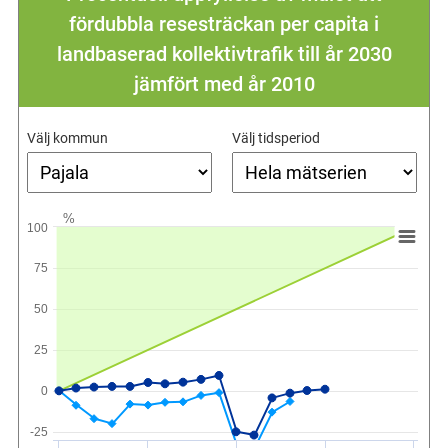
fördubbla resesträckan per capita i
landbaserad kollektivtrafik till år 2030
jämfört med år 2010
Välj kommun
Välj tidsperiod
%
100
75
50
25
0
-25