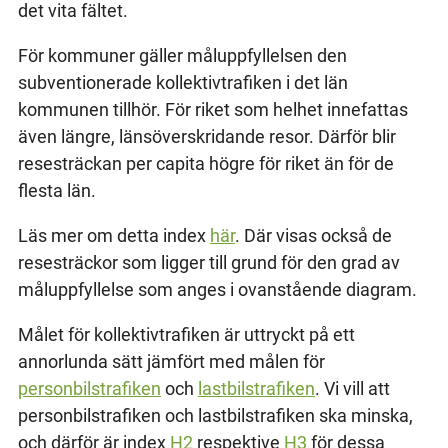
det vita fältet.
För kommuner gäller måluppfyllelsen den
subventionerade kollektivtrafiken i det län
kommunen tillhör. För riket som helhet innefattas
även längre, länsöverskridande resor. Därför blir
resesträckan per capita högre för riket än för de
flesta län.
Läs mer om detta index
här
. Där visas också de
resesträckor som ligger till grund för den grad av
måluppfyllelse som anges i ovanstående diagram.
Målet för kollektivtrafiken är uttryckt på ett
annorlunda sätt jämfört med målen för
personbilstrafiken
och
lastbilstrafiken
. Vi vill att
personbilstrafiken och lastbilstrafiken ska minska,
och därför är index
H2
respektive
H3
för dessa