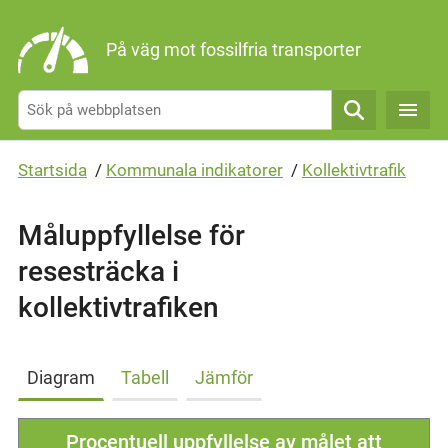
Gå direkt till sidans innehåll
På väg mot fossilfria transporter
Sök
Startsida
/
Kommunala indikatorer
/
Kollektivtrafik
Måluppfyllelse för
resesträcka i
kollektivtrafiken
Diagram
Tabell
Jämför
Procentuell uppfyllelse av målet att