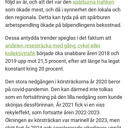
följd av år, och att det var den
spårburna trafiken
som ökade mest, och då i synnerhet den lokala och
den regionala. Detta kan tyda på att spårburen
arbetspendling ökade på bilpendlingens bekostnad.
Dessa antydda trender speglas i det faktum att
andelen resesträcka med gång, cykel eller
kollektivtrafik
började öka snabbare åren 2018 och
2019 upp mot 21,5 procent, efter att länge ha legat
konstant kring 20 procent.
Den stora nedgången i körsträckorna år 2020 beror
på covid-pandemin. Den kan därmed inte tolkas
som en fortsättning på den lilla nedgång som kunde
skönjas dessförinnan. År 2021 fick vi en viss
rekyleffekt, som fortsatte åren 2022-2023.
Ökningen av körsträckan var marinell år 2023, men
sköt fart år 2024 och accelererade ytterligare uppåt