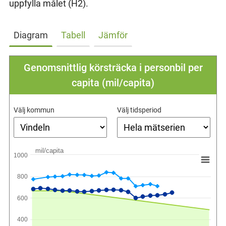
uppfylla målet (H2).
Diagram
Tabell
Jämför
Genomsnittlig körsträcka i personbil per
capita (mil/capita)
Välj kommun
Välj tidsperiod
mil/capita
1000
800
600
400