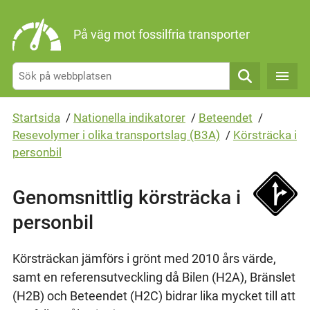
Gå direkt till sidans innehåll
På väg mot fossilfria transporter
Sök
Startsida
/
Nationella indikatorer
/
Beteendet
/
Resevolymer i olika transportslag (B3A)
/
Körsträcka i
personbil
Genomsnittlig körsträcka i
personbil
Körsträckan jämförs i grönt med 2010 års värde,
samt en referensutveckling då Bilen (H2A), Bränslet
(H2B) och Beteendet (H2C) bidrar lika mycket till att