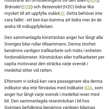
motsvarar att omställningens tre ben
Bilen
(
H2A
),
Bränslet
(
H2B
) och
Beteendet
(H2C) bidrar lika
mycket till att uppfylla
målet
H2
. Detta behöver inte
vara fallet - ett ben kan komma att bidra mer än de
andra till måluppfyllelsen.
Den sammanlagda körsträckan anger hur långt alla
Sveriges bilar rullar tillsammans. Denna storhet
benämns vanligen trafikarbete och mäts i enheten
fordonskilometer. Körsträckan eller trafikarbetet per
capita motsvarar den sträcka varje svensk i
medeltal sitter vid ratten.
Eftersom vi också kan vara passagerare ska denna
indikator ska inte förväxlas med indikator
B3A
, som
anger hur långt varje svensk i medeltal reser med
bil. Den sammanlagda resesträckan i bil hos
Sveriges befolkning benämns vanligen bilarnas