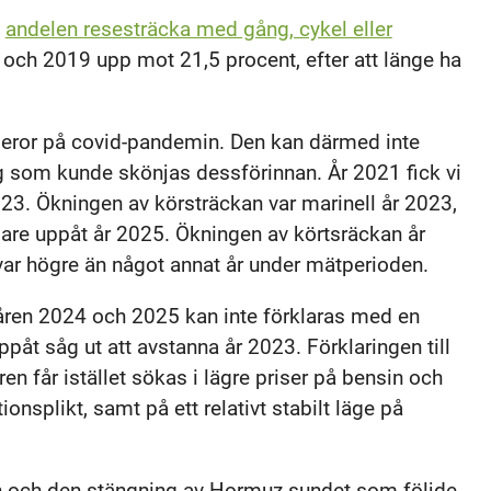
t
andelen resesträcka med gång, cykel eller
och 2019 upp mot 21,5 procent, efter att länge ha
beror på covid-pandemin. Den kan därmed inte
ng som kunde skönjas dessförinnan. År 2021 fick vi
023. Ökningen av körsträckan var marinell år 2023,
gare uppåt år 2025. Ökningen av körtsräckan år
ar högre än något annat år under mätperioden.
 åren 2024 och 2025 kan inte förklaras med en
åt såg ut att avstanna år 2023. Förklaringen till
en får istället sökas i lägre priser på bensin och
onsplikt, samt på ett relativt stabilt läge på
ran och den stängning av Hormuz-sundet som följde,