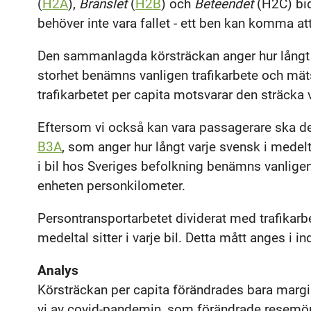
(
H2A
),
Bränslet
(
H2B
) och
Beteendet
(H2C) bidr
behöver inte vara fallet - ett ben kan komma at
Den sammanlagda körsträckan anger hur långt a
storhet benämns vanligen trafikarbete och mäts
trafikarbetet per capita motsvarar den sträcka v
Eftersom vi också kan vara passagerare ska de
B3A
, som anger hur långt varje svensk i mede
i bil hos Sveriges befolkning benämns vanlige
enheten personkilometer.
Persontransportarbetet dividerat med trafikarb
medeltal sitter i varje bil. Detta mått anges i i
Analys
Körsträckan per capita förändrades bara margin
vi av covid-pandemin, som förändrade resemöns