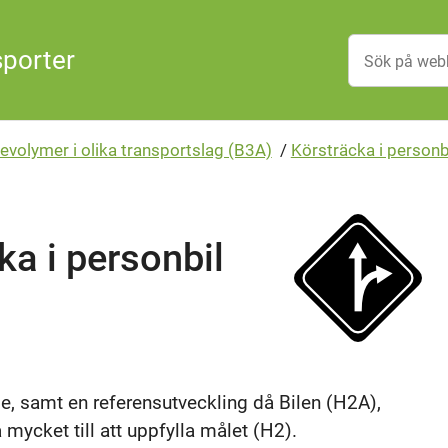
sporter
evolymer i olika transportslag (B3A)
/
Körsträcka i personb
ka i personbil
e, samt en referensutveckling då Bilen (H2A),
mycket till att uppfylla målet (H2).