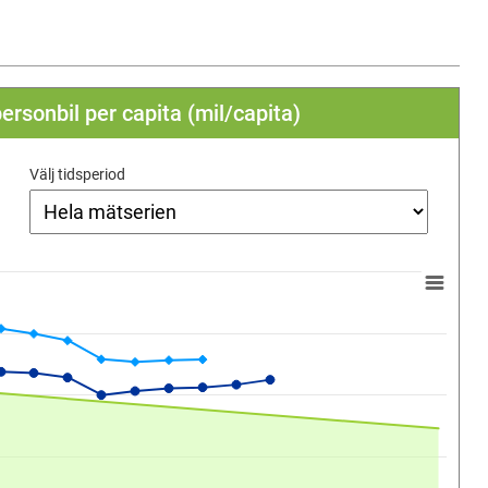
ersonbil per capita (mil/capita)
Välj tidsperiod