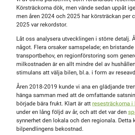
Körsträckorna dök, men vände sedan uppåt igen
men åren 2024 och 2025 har körsträckan per cap
2025 var rekordstor.
Låt oss analysera utvecklingen i större detalj
något. Flera orsaker samspelade; en bristande til
transportbehov, en regionförstoring som genere
milkostnaden är en allt mindre del av hushållen
stimulans att välja bilen, bl.a. i form av resea
Åren 2018-2019 kunde vi ana en glädjande tren
hänga samman med att de omfattande satsninga
började bära frukt. Klart är att
resesträckorna i 
under en lång följd av år, och att det var den
sp
synnerhet den lokala och den regionala. Detta 
bilpendlingens bekostnad.