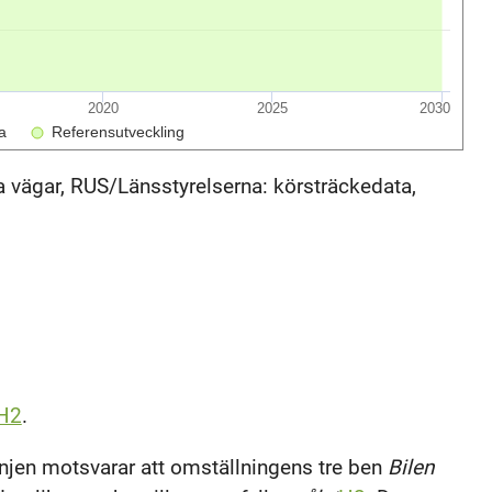
2020
2025
2030
a
Referensutveckling
ka vägar, RUS/Länsstyrelserna: körsträckedata,
H2
.
injen motsvarar att omställningens tre ben
Bilen