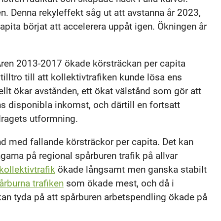
. Denna rekyleffekt såg ut att avstanna år 2023,
ita börjat att accelerera uppåt igen. Ökningen år
. Åren 2013-2017 ökade körsträckan per capita
ltro till att kollektivtrafiken kunde lösa ens
llt ökar avstånden, ett ökat välstånd som gör att
s disponibla inkomst, och därtill en fortsatt
vdragets utformning.
d med fallande körsträckor per capita. Det kan
rna på regional spårburen trafik på allvar
kollektivtrafik
ökade långsamt men ganska stabilt
årburna trafiken
som ökade mest, och då i
kan tyda på att spårburen arbetspendling ökade på