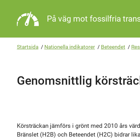
Gå direkt till sidans innehåll
På väg mot fossilfria tran
Startsida
/
Nationella indikatorer
/
Beteendet
/
Res
Genomsnittlig körsträc
Körsträckan jämförs i grönt med 2010 års värd
Bränslet (H2B) och Beteendet (H2C) bidrar lika 