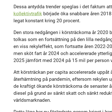
Dessa antydda trender speglas i det faktum at
kollektivtrafik
började öka snabbare åren 2018 
legat konstant kring 20 procent.
Den stora nedgången i körsträckorna år 2020 
tolkas som en fortsättning på den lilla nedgå
en viss rekyleffekt, som fortsatte åren 2022-2
men sköt fart år 2024 och accelererade ytterli
2025 jämfört med 2024 på 15 mil per person v
Att körsträckan per capita accelererade uppåt
återhämtning på pandemin, eftersom rekylen upp
de kraftigt ökande körsträckorna de senaster år
diesel på grund av sänkt skatt och sänkt redukti
världsmarknaden.
Detta läge har nu förändrats genom kriget i I