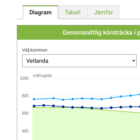
Diagram
Tabell
Jämför
Genomsnittlig körsträcka i p
Välj kommun
mil/capita
1000
800
600
400