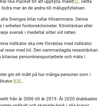
ar lika mycket till att uppfylla
målet
H2
. Detta
t bidra mer än de andra till måluppfyllelsen.
lla Sveriges bilar rullar tillsammans. Denna
 i enheten fordonskilometer. Körsträckan eller
arje svensk i medeltal sitter vid ratten.
nna indikator ska inte förväxlas med indikator
ltal reser med bil. Den sammanlagda resesträckan
n bilarnas persontransportarbete och mäts i
etet ger ett mått på hur många personer som i
ndikator
B3E
.
ellt från år 2006 till år 2019. År 2020 drabbades
tren radikalt och skapade hack i alla kurvor.