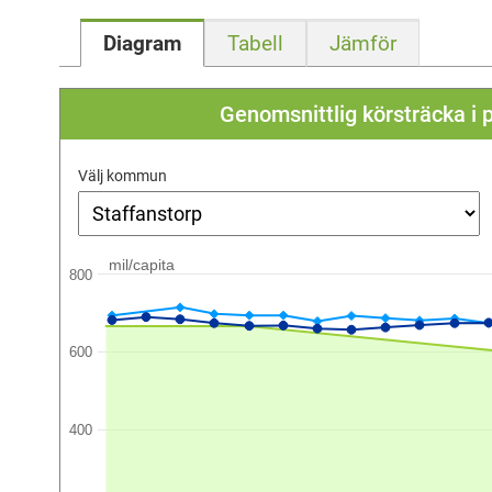
Diagram
Tabell
Jämför
Genomsnittlig körsträcka i p
Välj kommun
mil/capita
800
600
400