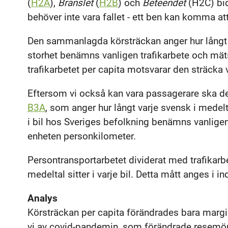
(
H2A
),
Bränslet
(
H2B
) och
Beteendet
(H2C) bidr
behöver inte vara fallet - ett ben kan komma at
Den sammanlagda körsträckan anger hur långt a
storhet benämns vanligen trafikarbete och mäts
trafikarbetet per capita motsvarar den sträcka v
Eftersom vi också kan vara passagerare ska de
B3A
, som anger hur långt varje svensk i mede
i bil hos Sveriges befolkning benämns vanlige
enheten personkilometer.
Persontransportarbetet dividerat med trafikarb
medeltal sitter i varje bil. Detta mått anges i i
Analys
Körsträckan per capita förändrades bara margin
vi av covid-pandemin, som förändrade resemöns