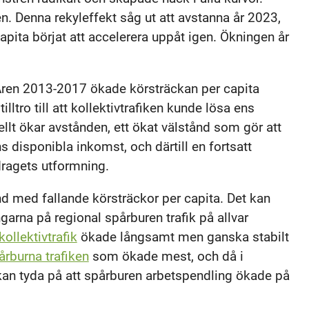
. Denna rekyleffekt såg ut att avstanna år 2023,
ita börjat att accelerera uppåt igen. Ökningen år
. Åren 2013-2017 ökade körsträckan per capita
ltro till att kollektivtrafiken kunde lösa ens
llt ökar avstånden, ett ökat välstånd som gör att
s disponibla inkomst, och därtill en fortsatt
vdragets utformning.
d med fallande körsträckor per capita. Det kan
rna på regional spårburen trafik på allvar
kollektivtrafik
ökade långsamt men ganska stabilt
årburna trafiken
som ökade mest, och då i
kan tyda på att spårburen arbetspendling ökade på