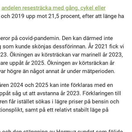
t
andelen resesträcka med gång, cykel eller
och 2019 upp mot 21,5 procent, efter att länge ha
beror på covid-pandemin. Den kan därmed inte
ng som kunde skönjas dessförinnan. År 2021 fick vi
023. Ökningen av körsträckan var marinell år 2023,
gare uppåt år 2025. Ökningen av körtsräckan år
ar högre än något annat år under mätperioden.
 åren 2024 och 2025 kan inte förklaras med en
åt såg ut att avstanna år 2023. Förklaringen till
en får istället sökas i lägre priser på bensin och
onsplikt, samt på ett relativt stabilt läge på
ran och den stängning av Hormuz-sundet som följde,