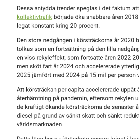
Dessa antydda trender speglas i det faktum at
kollektivtrafik
började öka snabbare åren 2018 
legat konstant kring 20 procent.
Den stora nedgången i körsträckorna år 2020 
tolkas som en fortsättning på den lilla nedgå
en viss rekyleffekt, som fortsatte åren 2022-2
men sköt fart år 2024 och accelererade ytterli
2025 jämfört med 2024 på 15 mil per person v
Att körsträckan per capita accelererade uppåt
återhämtning på pandemin, eftersom rekylen upp
de kraftigt ökande körsträckorna de senaster år
diesel på grund av sänkt skatt och sänkt redukti
världsmarknaden.
Detta läge har nu förändrats genom kriget i I