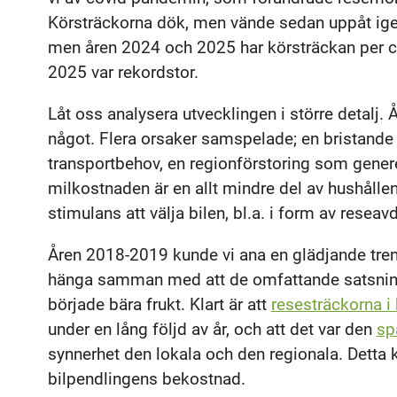
Körsträckorna dök, men vände sedan uppåt igen
men åren 2024 och 2025 har körsträckan per cap
2025 var rekordstor.
Låt oss analysera utvecklingen i större detalj
något. Flera orsaker samspelade; en bristande til
transportbehov, en regionförstoring som genere
milkostnaden är en allt mindre del av hushållen
stimulans att välja bilen, bl.a. i form av resea
Åren 2018-2019 kunde vi ana en glädjande tren
hänga samman med att de omfattande satsninga
började bära frukt. Klart är att
resesträckorna i 
under en lång följd av år, och att det var den
sp
synnerhet den lokala och den regionala. Detta 
bilpendlingens bekostnad.