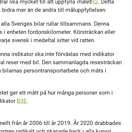
ar lika mycket till att uppfylla
målet
H2
. Detta
t bidra mer än de andra till måluppfyllelsen.
lla Sveriges bilar rullar tillsammans. Denna
 i enheten fordonskilometer. Körsträckan eller
arje svensk i medeltal sitter vid ratten.
nna indikator ska inte förväxlas med indikator
ltal reser med bil. Den sammanlagda resesträckan
n bilarnas persontransportarbete och mäts i
etet ger ett mått på hur många personer som i
ndikator
B3E
.
ellt från år 2006 till år 2019. År 2020 drabbades
tren radikalt och skapade hack i alla kurvor.