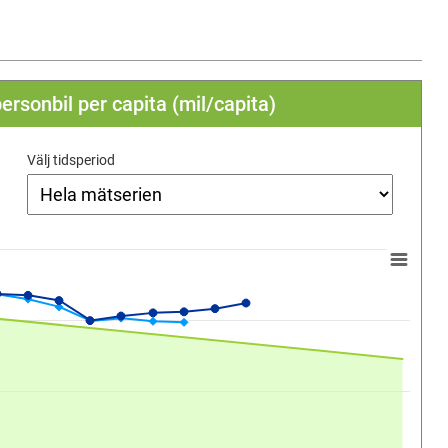
ersonbil per capita (mil/capita)
Välj tidsperiod