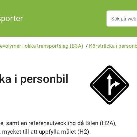
sporter
evolymer i olika transportslag (B3A)
/
Körsträcka i personb
ka i personbil
e, samt en referensutveckling då Bilen (H2A),
mycket till att uppfylla målet (H2).