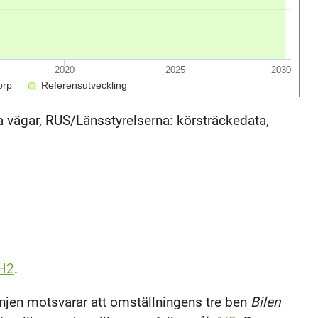
2020
2025
2030
orp
Referensutveckling
ka vägar, RUS/Länsstyrelserna: körsträckedata,
H2
.
injen motsvarar att omställningens tre ben
Bilen