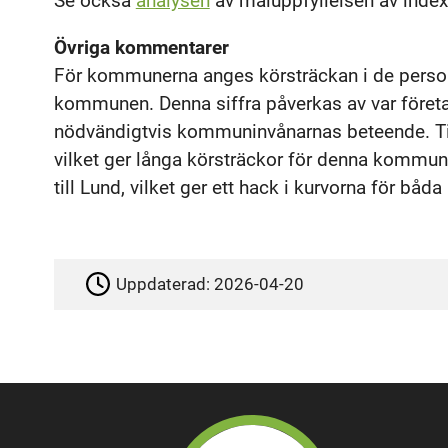
Se också
analysen
av måluppfyllelsen av index
Övriga kommentarer
För kommunerna anges körsträckan i de personb
kommunen. Denna siffra påverkas av var företag 
nödvändigtvis kommuninvånarnas beteende. Till
vilket ger långa körsträckor för denna kommun.
till Lund, vilket ger ett hack i kurvorna för bå
Uppdaterad:
2026-04-20