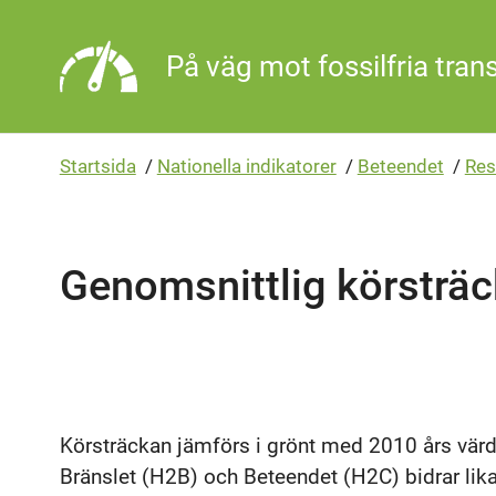
Gå direkt till sidans innehåll
På väg mot fossilfria tran
Startsida
/
Nationella indikatorer
/
Beteendet
/
Res
Genomsnittlig körsträc
Körsträckan jämförs i grönt med 2010 års värd
Bränslet (H2B) och Beteendet (H2C) bidrar lika 