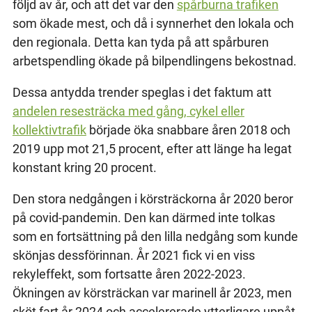
följd av år, och att det var den
spårburna trafiken
som ökade mest, och då i synnerhet den lokala och
den regionala. Detta kan tyda på att spårburen
arbetspendling ökade på bilpendlingens bekostnad.
Dessa antydda trender speglas i det faktum att
andelen resesträcka med gång, cykel eller
kollektivtrafik
började öka snabbare åren 2018 och
2019 upp mot 21,5 procent, efter att länge ha legat
konstant kring 20 procent.
Den stora nedgången i körsträckorna år 2020 beror
på covid-pandemin. Den kan därmed inte tolkas
som en fortsättning på den lilla nedgång som kunde
skönjas dessförinnan. År 2021 fick vi en viss
rekyleffekt, som fortsatte åren 2022-2023.
Ökningen av körsträckan var marinell år 2023, men
sköt fart år 2024 och accelererade ytterligare uppåt