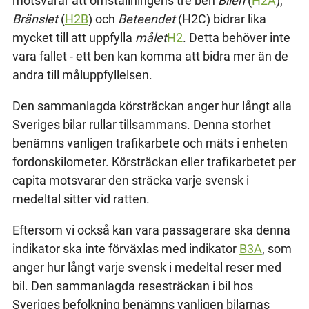
motsvarar att omställningens tre ben
Bilen
(
H2A
),
Bränslet
(
H2B
) och
Beteendet
(H2C) bidrar lika
mycket till att uppfylla
målet
H2
. Detta behöver inte
vara fallet - ett ben kan komma att bidra mer än de
andra till måluppfyllelsen.
Den sammanlagda körsträckan anger hur långt alla
Sveriges bilar rullar tillsammans. Denna storhet
benämns vanligen trafikarbete och mäts i enheten
fordonskilometer. Körsträckan eller trafikarbetet per
capita motsvarar den sträcka varje svensk i
medeltal sitter vid ratten.
Eftersom vi också kan vara passagerare ska denna
indikator ska inte förväxlas med indikator
B3A
, som
anger hur långt varje svensk i medeltal reser med
bil. Den sammanlagda resesträckan i bil hos
Sveriges befolkning benämns vanligen bilarnas