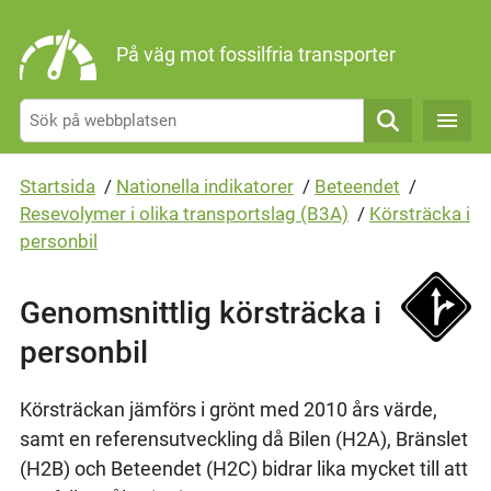
Gå direkt till sidans innehåll
På väg mot fossilfria transporter
Sök
Startsida
/
Nationella indikatorer
/
Beteendet
/
Resevolymer i olika transportslag (B3A)
/
Körsträcka i
personbil
Genomsnittlig körsträcka i
personbil
Körsträckan jämförs i grönt med 2010 års värde,
samt en referensutveckling då Bilen (H2A), Bränslet
(H2B) och Beteendet (H2C) bidrar lika mycket till att