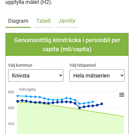
uppfylla målet (H2).
Diagram
Tabell
Jämför
Genomsnittlig körsträcka i personbil per
capita (mil/capita)
Välj kommun
Välj tidsperiod
mil/capita
800
600
400