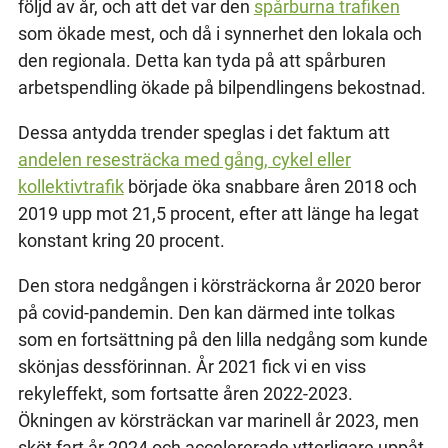
följd av år, och att det var den
spårburna trafiken
som ökade mest, och då i synnerhet den lokala och
den regionala. Detta kan tyda på att spårburen
arbetspendling ökade på bilpendlingens bekostnad.
Dessa antydda trender speglas i det faktum att
andelen resesträcka med gång, cykel eller
kollektivtrafik
började öka snabbare åren 2018 och
2019 upp mot 21,5 procent, efter att länge ha legat
konstant kring 20 procent.
Den stora nedgången i körsträckorna år 2020 beror
på covid-pandemin. Den kan därmed inte tolkas
som en fortsättning på den lilla nedgång som kunde
skönjas dessförinnan. År 2021 fick vi en viss
rekyleffekt, som fortsatte åren 2022-2023.
Ökningen av körsträckan var marinell år 2023, men
sköt fart år 2024 och accelererade ytterligare uppåt