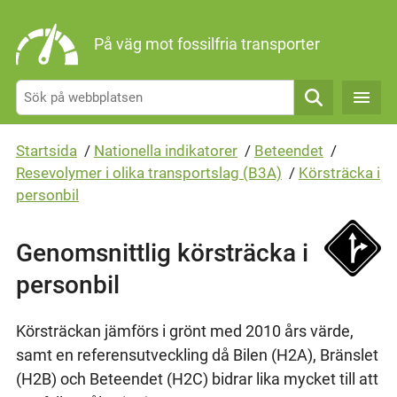
Gå direkt till sidans innehåll
På väg mot fossilfria transporter
Sök
Startsida
/
Nationella indikatorer
/
Beteendet
/
Resevolymer i olika transportslag (B3A)
/
Körsträcka i
personbil
Genomsnittlig körsträcka i
personbil
Körsträckan jämförs i grönt med 2010 års värde,
samt en referensutveckling då Bilen (H2A), Bränslet
(H2B) och Beteendet (H2C) bidrar lika mycket till att