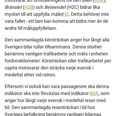
motsvarar att omställningens tre ben
Bilen
(
H2A
),
Bränslet
(
H2B
) och
Beteendet
(H2C) bidrar lika
mycket till att uppfylla
målet
H2
. Detta behöver inte
vara fallet - ett ben kan komma att bidra mer än de
andra till måluppfyllelsen.
Den sammanlagda körsträckan anger hur långt alla
Sveriges bilar rullar tillsammans. Denna storhet
benämns vanligen trafikarbete och mäts i enheten
fordonskilometer. Körsträckan eller trafikarbetet per
capita motsvarar den sträcka varje svensk i
medeltal sitter vid ratten.
Eftersom vi också kan vara passagerare ska denna
indikator ska inte förväxlas med indikator
B3A
, som
anger hur långt varje svensk i medeltal reser med
bil. Den sammanlagda resesträckan i bil hos
Sveriges befolkning benämns vanligen bilarnas