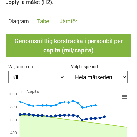
uppfylla målet (H2).
Diagram
Tabell
Jämför
Genomsnittlig körsträcka i personbil per
capita (mil/capita)
Välj kommun
Välj tidsperiod
mil/capita
1000
800
600
400