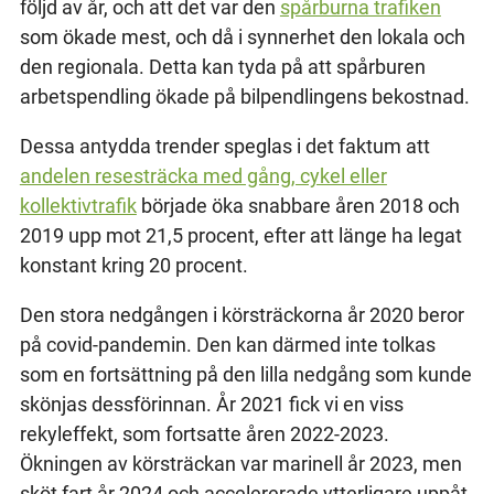
följd av år, och att det var den
spårburna trafiken
som ökade mest, och då i synnerhet den lokala och
den regionala. Detta kan tyda på att spårburen
arbetspendling ökade på bilpendlingens bekostnad.
Dessa antydda trender speglas i det faktum att
andelen resesträcka med gång, cykel eller
kollektivtrafik
började öka snabbare åren 2018 och
2019 upp mot 21,5 procent, efter att länge ha legat
konstant kring 20 procent.
Den stora nedgången i körsträckorna år 2020 beror
på covid-pandemin. Den kan därmed inte tolkas
som en fortsättning på den lilla nedgång som kunde
skönjas dessförinnan. År 2021 fick vi en viss
rekyleffekt, som fortsatte åren 2022-2023.
Ökningen av körsträckan var marinell år 2023, men
sköt fart år 2024 och accelererade ytterligare uppåt