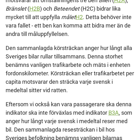
motsvarar att omställningens tre ben
Bilen
(
H2A
),
Bränslet
(
H2B
) och
Beteendet
(H2C) bidrar lika
mycket till att uppfylla
målet
H2
. Detta behöver inte
vara fallet - ett ben kan komma att bidra mer än de
andra till måluppfyllelsen.
Den sammanlagda körsträckan anger hur långt alla
Sveriges bilar rullar tillsammans. Denna storhet
benämns vanligen trafikarbete och mäts i enheten
fordonskilometer. Körsträckan eller trafikarbetet per
capita motsvarar den sträcka varje svensk i
medeltal sitter vid ratten.
Eftersom vi också kan vara passagerare ska denna
indikator ska inte förväxlas med indikator
B3A
, som
anger hur långt varje svensk i medeltal reser med
bil. Den sammanlagda resesträckan i bil hos
Sveriges befolkning benämns vanligen bilarnas