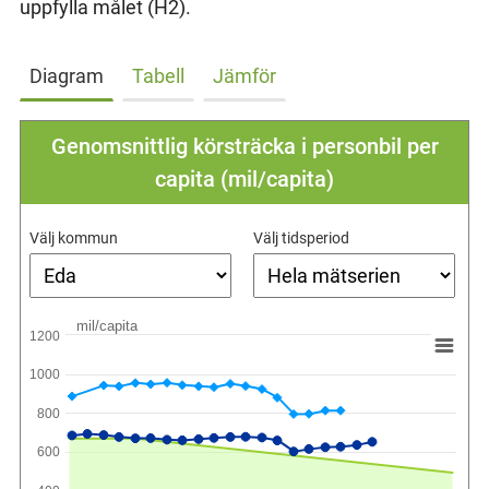
uppfylla målet (H2).
Diagram
Tabell
Jämför
Genomsnittlig körsträcka i personbil per
capita (mil/capita)
Välj kommun
Välj tidsperiod
mil/capita
1200
1000
800
600