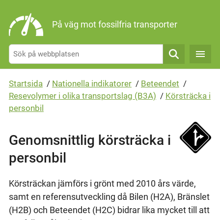
Gå direkt till sidans innehåll
På väg mot fossilfria transporter
Sök
Startsida
/
Nationella indikatorer
/
Beteendet
/
Resevolymer i olika transportslag (B3A)
/
Körsträcka i
personbil
Genomsnittlig körsträcka i
personbil
Körsträckan jämförs i grönt med 2010 års värde,
samt en referensutveckling då Bilen (H2A), Bränslet
(H2B) och Beteendet (H2C) bidrar lika mycket till att