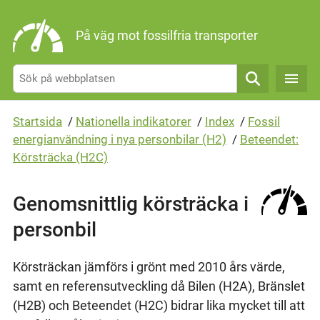
Gå direkt till sidans innehåll
På väg mot fossilfria transporter
Sök
Startsida
/
Nationella indikatorer
/
Index
/
Fossil
energianvändning i nya personbilar (H2)
/
Beteendet:
Körsträcka (H2C)
Genomsnittlig körsträcka i
personbil
Körsträckan jämförs i grönt med 2010 års värde,
samt en referensutveckling då Bilen (H2A), Bränslet
(H2B) och Beteendet (H2C) bidrar lika mycket till att