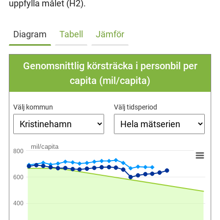
uppfylla målet (H2).
Diagram
Tabell
Jämför
Genomsnittlig körsträcka i personbil per
capita (mil/capita)
Välj kommun
Välj tidsperiod
mil/capita
800
600
400