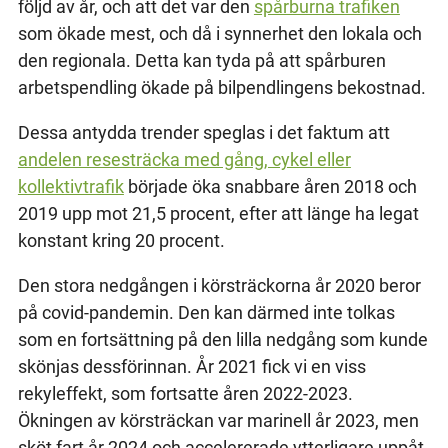
följd av år, och att det var den
spårburna trafiken
som ökade mest, och då i synnerhet den lokala och
den regionala. Detta kan tyda på att spårburen
arbetspendling ökade på bilpendlingens bekostnad.
Dessa antydda trender speglas i det faktum att
andelen resesträcka med gång, cykel eller
kollektivtrafik
började öka snabbare åren 2018 och
2019 upp mot 21,5 procent, efter att länge ha legat
konstant kring 20 procent.
Den stora nedgången i körsträckorna år 2020 beror
på covid-pandemin. Den kan därmed inte tolkas
som en fortsättning på den lilla nedgång som kunde
skönjas dessförinnan. År 2021 fick vi en viss
rekyleffekt, som fortsatte åren 2022-2023.
Ökningen av körsträckan var marinell år 2023, men
sköt fart år 2024 och accelererade ytterligare uppåt