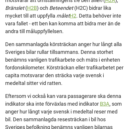
motsvarar att omställningens tre ben
Bilen
(
H2A
),
Bränslet
(
H2B
) och
Beteendet
(H2C) bidrar lika
mycket till att uppfylla
målet
H2
. Detta behöver inte
vara fallet - ett ben kan komma att bidra mer än de
andra till måluppfyllelsen.
Den sammanlagda körsträckan anger hur långt alla
Sveriges bilar rullar tillsammans. Denna storhet
benämns vanligen trafikarbete och mäts i enheten
fordonskilometer. Körsträckan eller trafikarbetet per
capita motsvarar den sträcka varje svensk i
medeltal sitter vid ratten.
Eftersom vi också kan vara passagerare ska denna
indikator ska inte förväxlas med indikator
B3A
, som
anger hur långt varje svensk i medeltal reser med
bil. Den sammanlagda resesträckan i bil hos
Sveriges befolkning benämns vanligen bilarnas