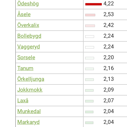
Ödeshög
4,22
Åsele
2,53
Överkalix
2,42
Bollebygd
2,24
Vaggeryd
2,24
Sorsele
2,20
Tanum
2,16
Örkelljunga
2,13
Jokkmokk
2,09
Laxå
2,07
Munkedal
2,04
Markaryd
2,04