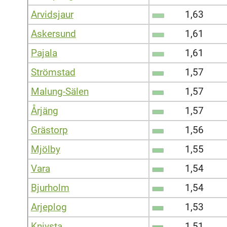
Arvidsjaur
1,63
Askersund
1,61
Pajala
1,61
Strömstad
1,57
Malung-Sälen
1,57
Årjäng
1,57
Grästorp
1,56
Mjölby
1,55
Vara
1,54
Bjurholm
1,54
Arjeplog
1,53
Knivsta
1,51