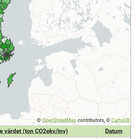
©
OpenStreetMap
contributors, ©
CartoDB
e värdet (ton CO2ekv/inv)
Datum