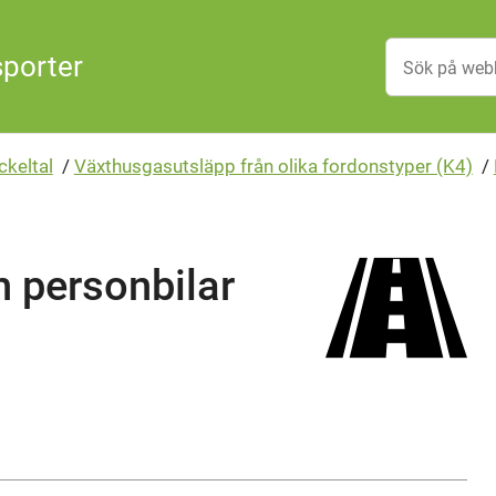
sporter
ckeltal
/
Växthusgasutsläpp från olika fordonstyper (K4)
/
 personbilar