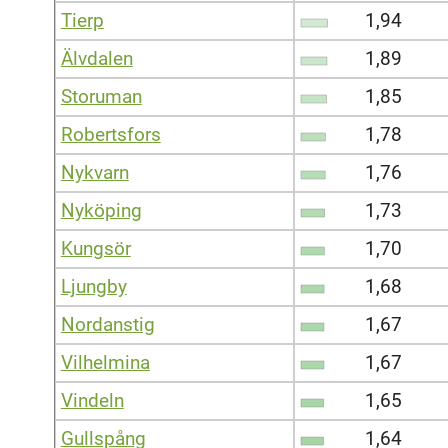
Tierp
1,94
Älvdalen
1,89
Storuman
1,85
Robertsfors
1,78
Nykvarn
1,76
Nyköping
1,73
Kungsör
1,70
Ljungby
1,68
Nordanstig
1,67
Vilhelmina
1,67
Vindeln
1,65
Gullspång
1,64