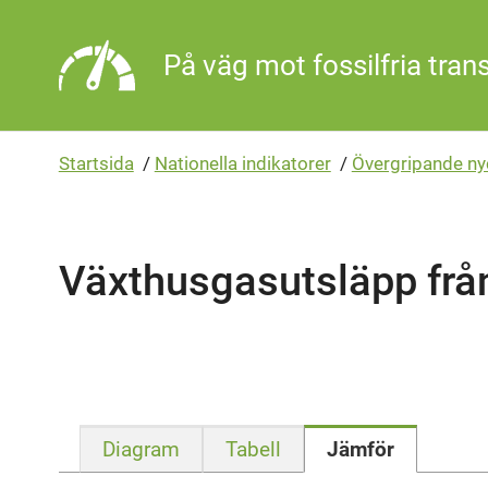
Gå direkt till sidans innehåll
På väg mot fossilfria tran
Startsida
/
Nationella indikatorer
/
Övergripande ny
Växthusgasutsläpp från
Diagram
Tabell
Jämför