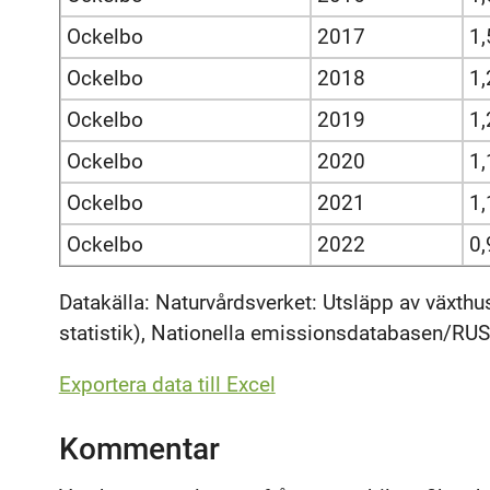
Ockelbo
2017
1,
Ockelbo
2018
1,
Ockelbo
2019
1,
Ockelbo
2020
1,
Ockelbo
2021
1,
Ockelbo
2022
0,
Datakälla: Naturvårdsverket: Utsläpp av växthusg
statistik), Nationella emissionsdatabasen/RUS,
Exportera data till Excel
Kommentar