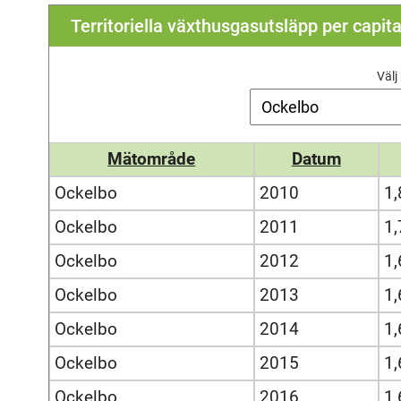
Territoriella växthusgasutsläpp per capit
Väl
Mätområde
Datum
Ockelbo
2010
1,
Ockelbo
2011
1,
Ockelbo
2012
1,
Ockelbo
2013
1,
Ockelbo
2014
1,
Ockelbo
2015
1,
Ockelbo
2016
1,