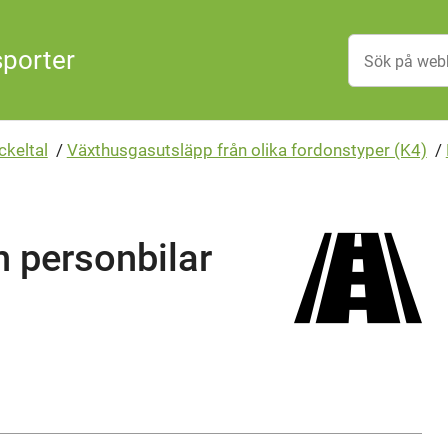
sporter
ckeltal
/
Växthusgasutsläpp från olika fordonstyper (K4)
/
 personbilar