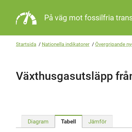
Gå direkt till sidans innehåll
På väg mot fossilfria tran
Startsida
/
Nationella indikatorer
/
Övergripande ny
Växthusgasutsläpp från
Diagram
Tabell
Jämför