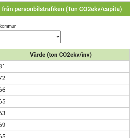
a från personbilstrafiken (Ton CO2ekv/capita)
j kommun
Värde (ton CO2ekv/inv)
81
72
66
65
63
69
65