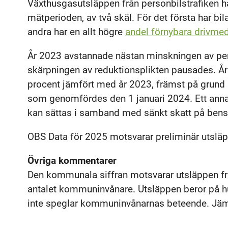
Växthusgasutsläppen från personbilstrafiken h
mätperioden, av två skäl. För det första har bilar
andra har en allt högre
andel förnybara drivme
År 2023 avstannade nästan minskningen av per
skärpningen av reduktionsplikten pausades. Å
procent jämfört med år 2023, främst på grund 
som genomfördes den 1 januari 2024. Ett annat
kan sättas i samband med sänkt skatt på bensi
OBS Data för 2025 motsvarar preliminär utsläpp
Övriga kommentarer
Den kommunala siffran motsvarar utsläppen fr
antalet kommuninvånare. Utsläppen beror på hur 
inte speglar kommuninvånarnas beteende. Jäm