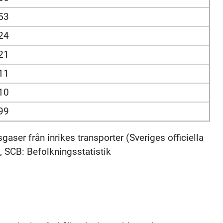
53
24
21
11
10
99
aser från inrikes transporter (Sveriges officiella
 SCB: Befolkningsstatistik