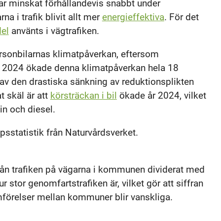
ar minskat förhållandevis snabbt under
na i trafik blivit allt mer
energieffektiva
. För det
del
använts i vägtrafiken.
sonbilarnas klimatpåverkan, eftersom
r 2024 ökade denna klimatpåverkan hela 18
av den drastiska sänkning av reduktionsplikten
 skäl är att
körsträckan i bil
ökade år 2024, vilket
n och diesel.
sstatistik från Naturvårdsverket.
ån trafiken på vägarna i kommunen dividerat med
stor genomfartstrafiken är, vilket gör att siffran
förelser mellan kommuner blir vanskliga.