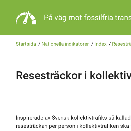
Gå direkt till sidans innehåll
På väg mot fossilfria tran
Startsida
/
Nationella indikatorer
/
Index
/
Resesträ
Resesträckor i kollekti
Inspirerade av Svensk kollektivtrafiks så kalla
resesträckan per person i kollektivtrafiken sk