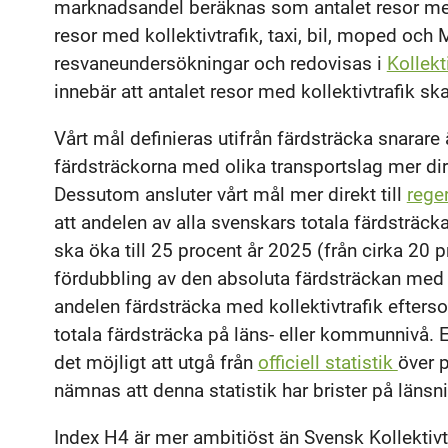
marknadsandel beräknas som antalet resor med 
resor med kollektivtrafik, taxi, bil, moped och
resvaneundersökningar och redovisas i
Kollekt
innebär att antalet resor med kollektivtrafik sk
Vårt mål definieras utifrån färdsträcka snarare 
färdsträckorna med olika transportslag mer di
Dessutom ansluter vårt mål mer direkt till
rege
att andelen av alla svenskars totala färdsträck
ska öka till 25 procent år 2025 (från cirka 20 p
fördubbling av den absoluta färdsträckan med k
andelen färdsträcka med kollektivtrafik efters
totala färdsträcka på läns- eller kommunnivå. E
det möjligt att utgå från
officiell statistik
över 
nämnas att denna statistik har brister på länsni
Index H4 är mer ambitiöst än Svensk Kollektivt