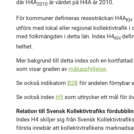
där H4A
är värdet på H4A år 2010.
2010
För kommuner definieras resesträckan H4A
KH
utförs med lokal eller regional kollektivtrafik i
med folkmängden i detta län. Index H4
defin
KH
helhet.
Mer bakgrund till detta index och en kortfatt
som visar graden av
måluppfyllelse
.
Se också indikatorn
B2B
för andelen förnybar en
Se också index
H5
som uttrycker ett mål för öve
Relation till Svensk Kollektivtrafiks fördubbl
Index H4 skiljer sig från Svensk Kollektivtrafi
första innebär att kollektivtrafikens marknadsa