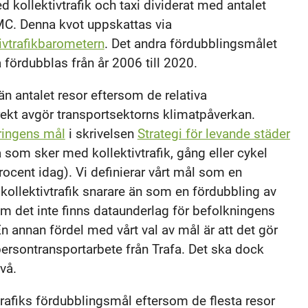
kollektivtrafik och taxi dividerat med antalet
 MC. Denna kvot uppskattas via
ivtrafikbarometern
. Det andra fördubblingsmålet
a fördubblas från år 2006 till 2020.
än antalet resor eftersom de relativa
rekt avgör transportsektorns klimatpåverkan.
ringens mål
i skrivelsen
Strategi för levande städer
a som sker med kollektivtrafik, gång eller cykel
rocent idag). Vi definierar vårt mål som en
ollektivtrafik snarare än som en fördubbling av
om det inte finns dataunderlag för befolkningens
n annan fördel med vårt val av mål är att det gör
persontransportarbete från Trafa. Det ska dock
vå.
rafiks fördubblingsmål eftersom de flesta resor