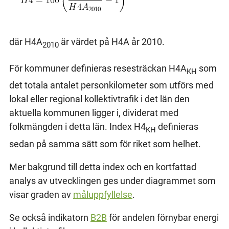
där H4A
är värdet på H4A år 2010.
2010
För kommuner definieras resesträckan H4A
som
KH
det totala antalet personkilometer som utförs med
lokal eller regional kollektivtrafik i det län den
aktuella kommunen ligger i, dividerat med
folkmängden i detta län. Index H4
definieras
KH
sedan på samma sätt som för riket som helhet.
Mer bakgrund till detta index och en kortfattad
analys av utvecklingen ges under diagrammet som
visar graden av
måluppfyllelse
.
Se också indikatorn
B2B
för andelen förnybar energi