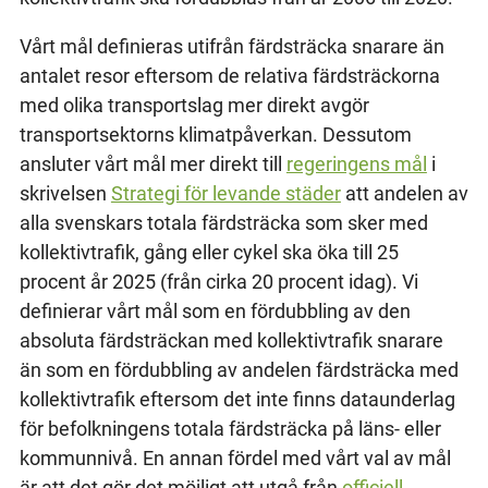
Vårt mål definieras utifrån färdsträcka snarare än
antalet resor eftersom de relativa färdsträckorna
med olika transportslag mer direkt avgör
transportsektorns klimatpåverkan. Dessutom
ansluter vårt mål mer direkt till
regeringens mål
i
skrivelsen
Strategi för levande städer
att andelen av
alla svenskars totala färdsträcka som sker med
kollektivtrafik, gång eller cykel ska öka till 25
procent år 2025 (från cirka 20 procent idag). Vi
definierar vårt mål som en fördubbling av den
absoluta färdsträckan med kollektivtrafik snarare
än som en fördubbling av andelen färdsträcka med
kollektivtrafik eftersom det inte finns dataunderlag
för befolkningens totala färdsträcka på läns- eller
kommunnivå. En annan fördel med vårt val av mål
är att det gör det möjligt att utgå från
officiell