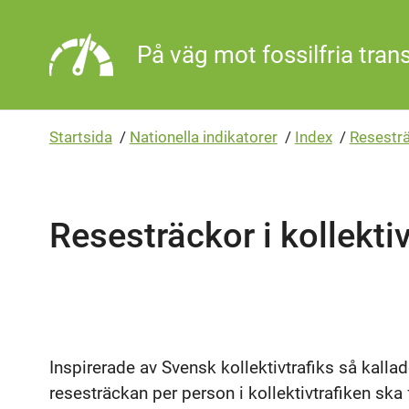
Gå direkt till sidans innehåll
På väg mot fossilfria tran
Startsida
/
Nationella indikatorer
/
Index
/
Resesträ
Resesträckor i kollekti
Inspirerade av Svensk kollektivtrafiks så kalla
resesträckan per person i kollektivtrafiken sk