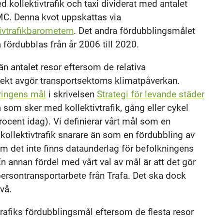
kollektivtrafik och taxi dividerat med antalet
 MC. Denna kvot uppskattas via
ivtrafikbarometern
. Det andra fördubblingsmålet
a fördubblas från år 2006 till 2020.
än antalet resor eftersom de relativa
rekt avgör transportsektorns klimatpåverkan.
ringens mål
i skrivelsen
Strategi för levande städer
a som sker med kollektivtrafik, gång eller cykel
rocent idag). Vi definierar vårt mål som en
ollektivtrafik snarare än som en fördubbling av
om det inte finns dataunderlag för befolkningens
n annan fördel med vårt val av mål är att det gör
persontransportarbete från Trafa. Det ska dock
vå.
rafiks fördubblingsmål eftersom de flesta resor