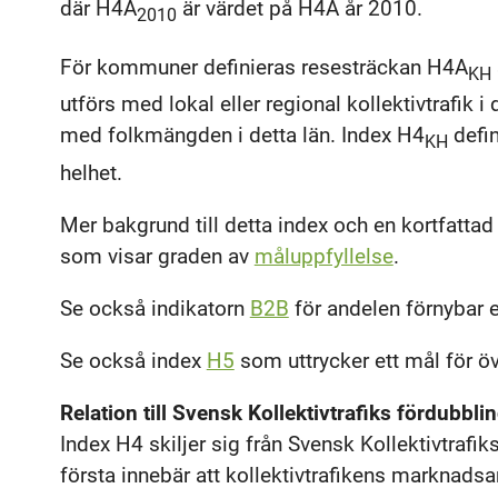
där H4A
är värdet på H4A år 2010.
2010
För kommuner definieras resesträckan H4A
KH
utförs med lokal eller regional kollektivtrafik i
med folkmängden i detta län. Index H4
defin
KH
helhet.
Mer bakgrund till detta index och en kortfatt
som visar graden av
måluppfyllelse
.
Se också indikatorn
B2B
för andelen förnybar en
Se också index
H5
som uttrycker ett mål för öve
Relation till Svensk Kollektivtrafiks fördubbl
Index H4 skiljer sig från Svensk Kollektivtrafi
första innebär att kollektivtrafikens marknadsa