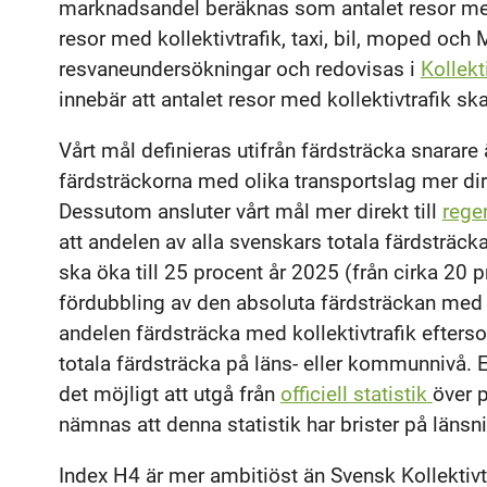
marknadsandel beräknas som antalet resor med 
resor med kollektivtrafik, taxi, bil, moped och
resvaneundersökningar och redovisas i
Kollekt
innebär att antalet resor med kollektivtrafik sk
Vårt mål definieras utifrån färdsträcka snarare 
färdsträckorna med olika transportslag mer di
Dessutom ansluter vårt mål mer direkt till
rege
att andelen av alla svenskars totala färdsträck
ska öka till 25 procent år 2025 (från cirka 20 p
fördubbling av den absoluta färdsträckan med k
andelen färdsträcka med kollektivtrafik efters
totala färdsträcka på läns- eller kommunnivå. E
det möjligt att utgå från
officiell statistik
över 
nämnas att denna statistik har brister på länsni
Index H4 är mer ambitiöst än Svensk Kollektivt