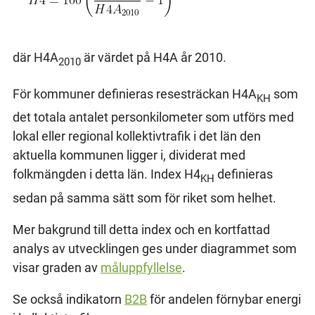
där H4A
är värdet på H4A år 2010.
2010
För kommuner definieras resesträckan H4A
som
KH
det totala antalet personkilometer som utförs med
lokal eller regional kollektivtrafik i det län den
aktuella kommunen ligger i, dividerat med
folkmängden i detta län. Index H4
definieras
KH
sedan på samma sätt som för riket som helhet.
Mer bakgrund till detta index och en kortfattad
analys av utvecklingen ges under diagrammet som
visar graden av
måluppfyllelse
.
Se också indikatorn
B2B
för andelen förnybar energi