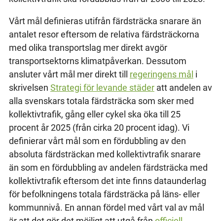
Vårt mål definieras utifrån färdsträcka snarare än
antalet resor eftersom de relativa färdsträckorna
med olika transportslag mer direkt avgör
transportsektorns klimatpåverkan. Dessutom
ansluter vårt mål mer direkt till
regeringens mål
i
skrivelsen
Strategi för levande städer
att andelen av
alla svenskars totala färdsträcka som sker med
kollektivtrafik, gång eller cykel ska öka till 25
procent år 2025 (från cirka 20 procent idag). Vi
definierar vårt mål som en fördubbling av den
absoluta färdsträckan med kollektivtrafik snarare
än som en fördubbling av andelen färdsträcka med
kollektivtrafik eftersom det inte finns dataunderlag
för befolkningens totala färdsträcka på läns- eller
kommunnivå. En annan fördel med vårt val av mål
är att det gör det möjligt att utgå från
officiell