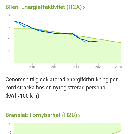
Bilen: Energieffektivitet (H2A)
80
60
40
20
0
2010
2015
2020
2025
2030
Genomsnittlig deklarerad energiförbrukning per
körd sträcka hos en nyregistrerad personbil
(kWh/100 km)
Bränslet: Förnybarhet (H2B)
50
40