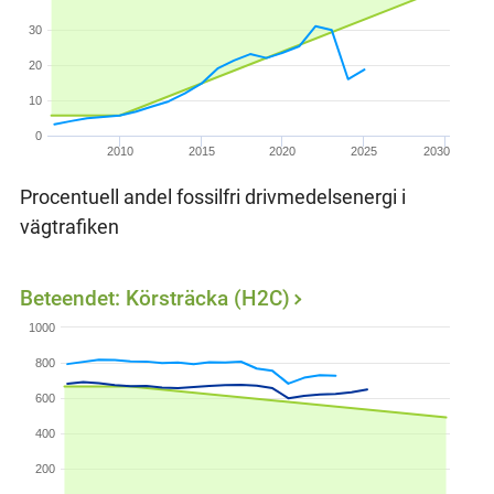
30
20
10
0
2010
2015
2020
2025
2030
Procentuell andel fossilfri drivmedelsenergi i
vägtrafiken
Beteendet: Körsträcka (H2C)
1000
800
600
400
200