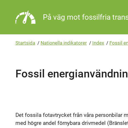
Gå direkt till sidans innehåll
På väg mot fossilfria tran
Startsida
/
Nationella indikatorer
/
Index
/
Fossil e
Fossil energianvändnin
Det fossila fotavtrycket från våra personbilar m
med högre andel förnybara drivmedel (Bränslet)