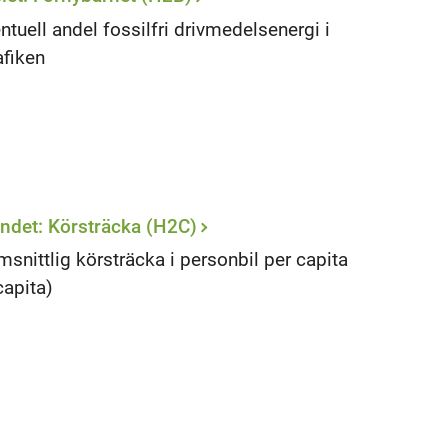
ntuell andel fossilfri drivmedelsenergi i
afiken
ndet: Körsträcka (H2C)
snittlig körsträcka i personbil per capita
capita)