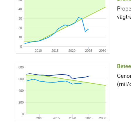
Proce
40
vägtr
30
20
10
0
2010
2015
2020
2025
2030
Betee
800
Genom
600
(mil/
400
200
0
2010
2015
2020
2025
2030