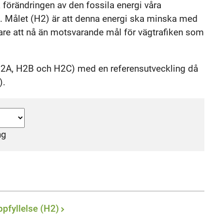
 förändringen av den fossila energi våra
a. Målet (H2) är att denna energi ska minska med
ttare att nå än motsvarande mål för vägtrafiken som
(H2A, H2B och H2C) med en referensutveckling då
).
ng
pfyllelse (H2)