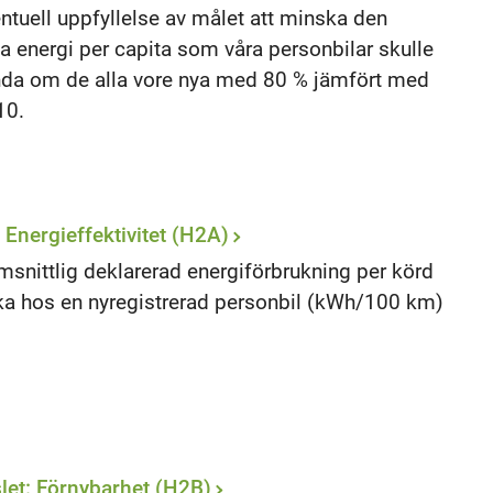
ntuell uppfyllelse av målet att minska den
la energi per capita som våra personbilar skulle
da om de alla vore nya med 80 % jämfört med
10.
: Energieffektivitet (H2A)
snittlig deklarerad energiförbrukning per körd
ka hos en nyregistrerad personbil (kWh/100 km)
let: Förnybarhet (H2B)