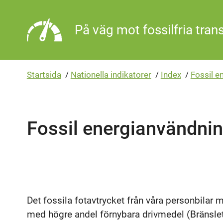
Gå direkt till sidans innehåll
På väg mot fossilfria tran
Startsida
/
Nationella indikatorer
/
Index
/
Fossil e
Fossil energianvändnin
Det fossila fotavtrycket från våra personbilar m
med högre andel förnybara drivmedel (Bränslet)