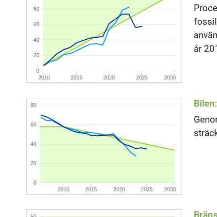
Proce
80
fossi
60
använ
40
år 20
20
0
2010
2015
2020
2025
2030
Bilen
80
Genom
60
sträc
40
20
0
2010
2015
2020
2025
2030
Bräns
50