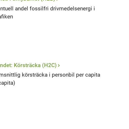
ntuell andel fossilfri drivmedelsenergi i
afiken
ndet: Körsträcka (H2C)
snittlig körsträcka i personbil per capita
capita)