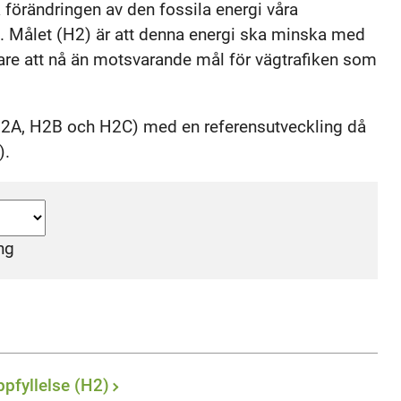
 förändringen av den fossila energi våra
a. Målet (H2) är att denna energi ska minska med
ttare att nå än motsvarande mål för vägtrafiken som
(H2A, H2B och H2C) med en referensutveckling då
).
ng
pfyllelse (H2)