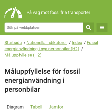
Gå direkt till sidans innehåll
På väg mot fossilfria transporter
Sök
Startsida
/
Nationella indikatorer
/
Index
/
Fossil
energianvändning i nya personbilar (H2)
/
Måluppfyllelse (H2)
Måluppfyllelse för fossil
energianvändning i
personbilar
Diagram
Tabell
Jämför