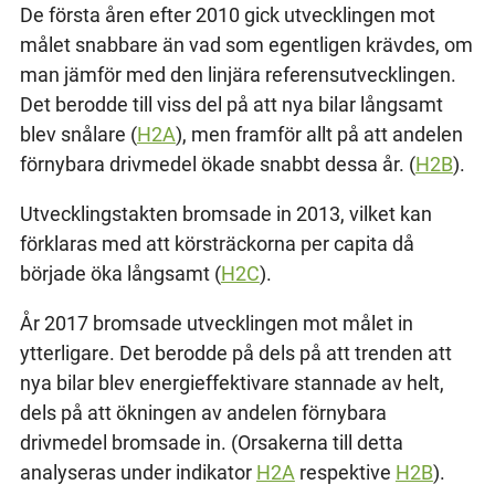
De första åren efter 2010 gick utvecklingen mot
målet snabbare än vad som egentligen krävdes, om
man jämför med den linjära referensutvecklingen.
Det berodde till viss del på att nya bilar långsamt
blev snålare (
H2A
), men framför allt på att andelen
förnybara drivmedel ökade snabbt dessa år. (
H2B
).
Utvecklingstakten bromsade in 2013, vilket kan
förklaras med att körsträckorna per capita då
började öka långsamt (
H2C
).
År 2017 bromsade utvecklingen mot målet in
ytterligare. Det berodde på dels på att trenden att
nya bilar blev energieffektivare stannade av helt,
dels på att ökningen av andelen förnybara
drivmedel bromsade in. (Orsakerna till detta
analyseras under indikator
H2A
respektive
H2B
).