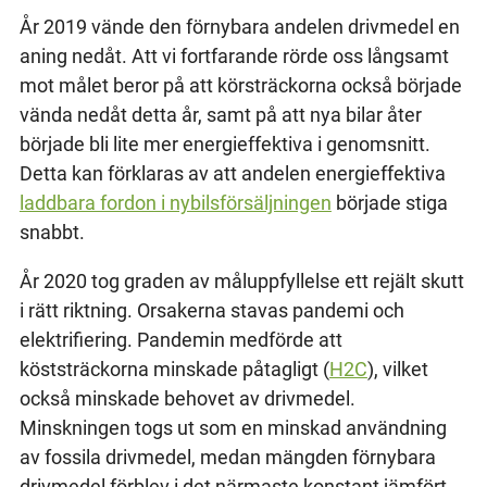
År 2019 vände den förnybara andelen drivmedel en
aning nedåt. Att vi fortfarande rörde oss långsamt
mot målet beror på att körsträckorna också började
vända nedåt detta år, samt på att nya bilar åter
började bli lite mer energieffektiva i genomsnitt.
Detta kan förklaras av att andelen energieffektiva
laddbara fordon i nybilsförsäljningen
började stiga
snabbt.
År 2020 tog graden av måluppfyllelse ett rejält skutt
i rätt riktning. Orsakerna stavas pandemi och
elektrifiering. Pandemin medförde att
köststräckorna minskade påtagligt (
H2C
), vilket
också minskade behovet av drivmedel.
Minskningen togs ut som en minskad användning
av fossila drivmedel, medan mängden förnybara
drivmedel förblev i det närmaste konstant jämfört