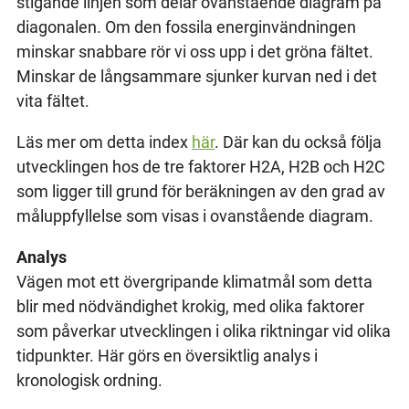
stigande linjen som delar ovanstående diagram på
diagonalen. Om den fossila energinvändningen
minskar snabbare rör vi oss upp i det gröna fältet.
Minskar de långsammare sjunker kurvan ned i det
vita fältet.
Läs mer om detta index
här
. Där kan du också följa
utvecklingen hos de tre faktorer H2A, H2B och H2C
som ligger till grund för beräkningen av den grad av
måluppfyllelse som visas i ovanstående diagram.
Analys
Vägen mot ett övergripande klimatmål som detta
blir med nödvändighet krokig, med olika faktorer
som påverkar utvecklingen i olika riktningar vid olika
tidpunkter. Här görs en översiktlig analys i
kronologisk ordning.