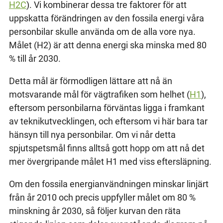
H2C
). Vi kombinerar dessa tre faktorer för att
uppskatta förändringen av den fossila energi våra
personbilar skulle använda om de alla vore nya.
Målet (H2) är att denna energi ska minska med 80
% till år 2030.
Detta mål är förmodligen lättare att nå än
motsvarande mål för vägtrafiken som helhet (
H1
),
eftersom personbilarna förväntas ligga i framkant
av teknikutvecklingen, och eftersom vi här bara tar
hänsyn till nya personbilar. Om vi når detta
spjutspetsmål finns alltså gott hopp om att nå det
mer övergripande målet H1 med viss eftersläpning.
Om den fossila energianvändningen minskar linjärt
från år 2010 och precis uppfyller målet om 80 %
minskning år 2030, så följer kurvan den räta