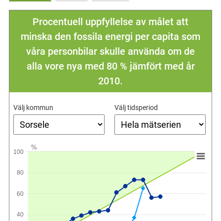
Procentuell uppfyllelse av målet att
minska den fossila energi per capita som
våra personbilar skulle använda om de
alla vore nya med 80 % jämfört med år
2010.
Välj kommun
Välj tidsperiod
%
100
80
60
40