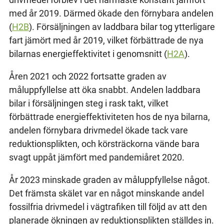
med år 2019. Därmed ökade den förnybara andelen
(
H2B
). Försäljningen av laddbara bilar tog ytterligare
fart jämört med år 2019, vilket förbättrade de nya
bilarnas energieffektivitet i genomsnitt (
H2A
).
Åren 2021 och 2022 fortsatte graden av
måluppfyllelse att öka snabbt. Andelen laddbara
bilar i försäljningen steg i rask takt, vilket
förbättrade energieffektiviteten hos de nya bilarna,
andelen förnybara drivmedel ökade tack vare
reduktionsplikten, och körsträckorna vände bara
svagt uppåt jämfört med pandemiåret 2020.
År 2023 minskade graden av måluppfyllelse något.
Det främsta skälet var en något minskande andel
fossilfria drivmedel i vägtrafiken till följd av att den
planerade ökningen av reduktionsplikten ställdes in.