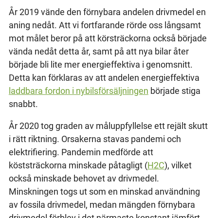
År 2019 vände den förnybara andelen drivmedel en
aning nedåt. Att vi fortfarande rörde oss långsamt
mot målet beror på att körsträckorna också började
vända nedåt detta år, samt på att nya bilar åter
började bli lite mer energieffektiva i genomsnitt.
Detta kan förklaras av att andelen energieffektiva
laddbara fordon i nybilsförsäljningen
började stiga
snabbt.
År 2020 tog graden av måluppfyllelse ett rejält skutt
i rätt riktning. Orsakerna stavas pandemi och
elektrifiering. Pandemin medförde att
köststräckorna minskade påtagligt (
H2C
), vilket
också minskade behovet av drivmedel.
Minskningen togs ut som en minskad användning
av fossila drivmedel, medan mängden förnybara
drivmedel förblev i det närmaste konstant jämfört