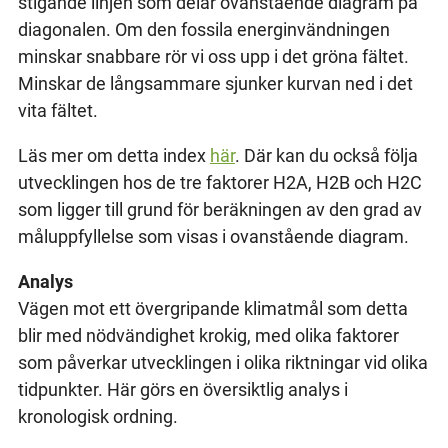
stigande linjen som delar ovanstående diagram på
diagonalen. Om den fossila energinvändningen
minskar snabbare rör vi oss upp i det gröna fältet.
Minskar de långsammare sjunker kurvan ned i det
vita fältet.
Läs mer om detta index
här
. Där kan du också följa
utvecklingen hos de tre faktorer H2A, H2B och H2C
som ligger till grund för beräkningen av den grad av
måluppfyllelse som visas i ovanstående diagram.
Analys
Vägen mot ett övergripande klimatmål som detta
blir med nödvändighet krokig, med olika faktorer
som påverkar utvecklingen i olika riktningar vid olika
tidpunkter. Här görs en översiktlig analys i
kronologisk ordning.