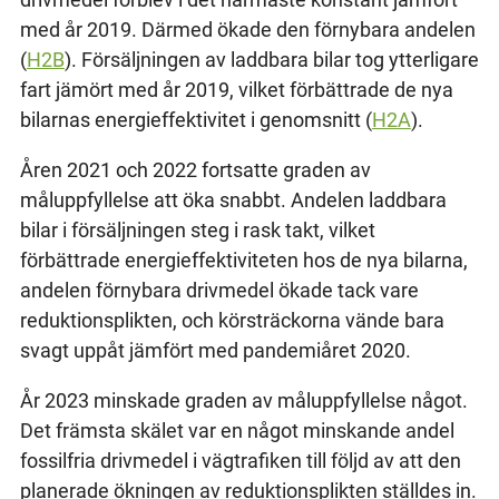
med år 2019. Därmed ökade den förnybara andelen
(
H2B
). Försäljningen av laddbara bilar tog ytterligare
fart jämört med år 2019, vilket förbättrade de nya
bilarnas energieffektivitet i genomsnitt (
H2A
).
Åren 2021 och 2022 fortsatte graden av
måluppfyllelse att öka snabbt. Andelen laddbara
bilar i försäljningen steg i rask takt, vilket
förbättrade energieffektiviteten hos de nya bilarna,
andelen förnybara drivmedel ökade tack vare
reduktionsplikten, och körsträckorna vände bara
svagt uppåt jämfört med pandemiåret 2020.
År 2023 minskade graden av måluppfyllelse något.
Det främsta skälet var en något minskande andel
fossilfria drivmedel i vägtrafiken till följd av att den
planerade ökningen av reduktionsplikten ställdes in.