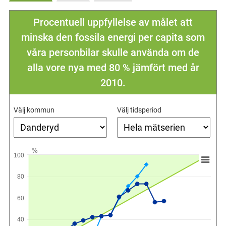
Procentuell uppfyllelse av målet att
minska den fossila energi per capita som
våra personbilar skulle använda om de
alla vore nya med 80 % jämfört med år
2010.
Välj kommun
Välj tidsperiod
%
100
80
60
40