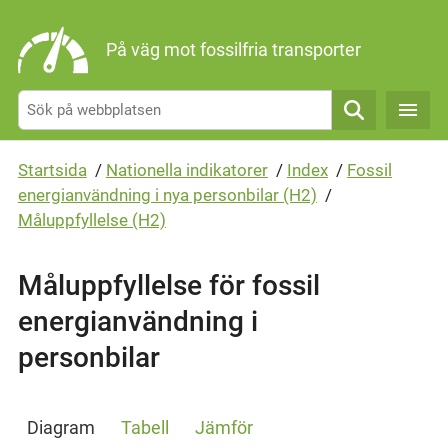
Gå direkt till sidans innehåll
På väg mot fossilfria transporter
Sök
Startsida
/
Nationella indikatorer
/
Index
/
Fossil
energianvändning i nya personbilar (H2)
/
Måluppfyllelse (H2)
Måluppfyllelse för fossil
energianvändning i
personbilar
Diagram
Tabell
Jämför