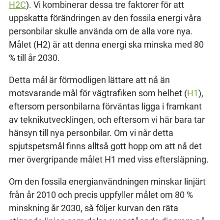
H2C
). Vi kombinerar dessa tre faktorer för att
uppskatta förändringen av den fossila energi våra
personbilar skulle använda om de alla vore nya.
Målet (H2) är att denna energi ska minska med 80
% till år 2030.
Detta mål är förmodligen lättare att nå än
motsvarande mål för vägtrafiken som helhet (
H1
),
eftersom personbilarna förväntas ligga i framkant
av teknikutvecklingen, och eftersom vi här bara tar
hänsyn till nya personbilar. Om vi når detta
spjutspetsmål finns alltså gott hopp om att nå det
mer övergripande målet H1 med viss eftersläpning.
Om den fossila energianvändningen minskar linjärt
från år 2010 och precis uppfyller målet om 80 %
minskning år 2030, så följer kurvan den räta