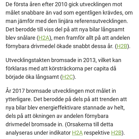
De första åren efter 2010 gick utvecklingen mot
målet snabbare än vad som egentligen krävdes, om
man jämför med den linjära referensutvecklingen.
Det berodde till viss del på att nya bilar långsamt
blev snålare (
H2A
), men framför allt på att andelen
förnybara drivmedel ökade snabbt dessa år. (
H2B
).
Utvecklingstakten bromsade in 2013, vilket kan
förklaras med att körsträckorna per capita då
började öka långsamt (
H2C
).
År 2017 bromsade utvecklingen mot målet in
ytterligare. Det berodde på dels på att trenden att
nya bilar blev energieffektivare stannade av helt,
dels på att ökningen av andelen förnybara
drivmedel bromsade in. (Orsakerna till detta
analyseras under indikator
H2A
respektive
H2B
).