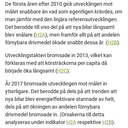
De första åren efter 2010 gick utvecklingen mot
målet snabbare än vad som egentligen krävdes, om
man jämför med den linjära referensutvecklingen.
Det berodde till viss del på att nya bilar långsamt
blev snålare (
H2A
), men framför allt på att andelen
förnybara drivmedel ökade snabbt dessa år. (
H2B
).
Utvecklingstakten bromsade in 2013, vilket kan
förklaras med att körsträckorna per capita då
började öka långsamt (
H2C
).
År 2017 bromsade utvecklingen mot målet in
ytterligare. Det berodde på dels på att trenden att
nya bilar blev energieffektivare stannade av helt,
dels på att ökningen av andelen förnybara
drivmedel bromsade in. (Orsakerna till detta
analyseras under indikator
H2A
respektive
H2B
).