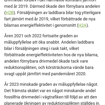
med år 2019. Därmed ökade den förnybara andelen
(
H2B
). Försäljningen av laddbara bilar tog ytterligare
fart jämört med år 2019, vilket förbättrade de nya
bilarnas energieffektivitet i genomsnitt (
H2A
).
Åren 2021 och 2022 fortsatte graden av
måluppfyllelse att öka snabbt. Andelen laddbara
bilar i försäljningen steg i rask takt, vilket
förbättrade energieffektiviteten hos de nya bilarna,
andelen förnybara drivmedel ökade tack vare
reduktionsplikten, och körsträckorna vände bara
svagt uppåt jämfört med pandemiåret 2020.
År 2023 minskade graden av måluppfyllelse något.
Det främsta skälet var en något minskande andel
fossilfria drivmedel i vägtrafiken till följd av att den
planerade ökningen av reduktionsplikten ställdes in.