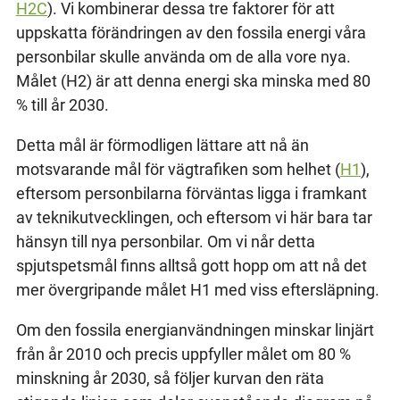
H2C
). Vi kombinerar dessa tre faktorer för att
uppskatta förändringen av den fossila energi våra
personbilar skulle använda om de alla vore nya.
Målet (H2) är att denna energi ska minska med 80
% till år 2030.
Detta mål är förmodligen lättare att nå än
motsvarande mål för vägtrafiken som helhet (
H1
),
eftersom personbilarna förväntas ligga i framkant
av teknikutvecklingen, och eftersom vi här bara tar
hänsyn till nya personbilar. Om vi når detta
spjutspetsmål finns alltså gott hopp om att nå det
mer övergripande målet H1 med viss eftersläpning.
Om den fossila energianvändningen minskar linjärt
från år 2010 och precis uppfyller målet om 80 %
minskning år 2030, så följer kurvan den räta