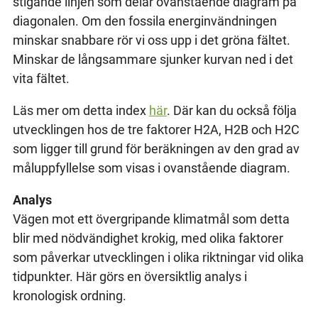
stigande linjen som delar ovanstående diagram på
diagonalen. Om den fossila energinvändningen
minskar snabbare rör vi oss upp i det gröna fältet.
Minskar de långsammare sjunker kurvan ned i det
vita fältet.
Läs mer om detta index
här
. Där kan du också följa
utvecklingen hos de tre faktorer H2A, H2B och H2C
som ligger till grund för beräkningen av den grad av
måluppfyllelse som visas i ovanstående diagram.
Analys
Vägen mot ett övergripande klimatmål som detta
blir med nödvändighet krokig, med olika faktorer
som påverkar utvecklingen i olika riktningar vid olika
tidpunkter. Här görs en översiktlig analys i
kronologisk ordning.