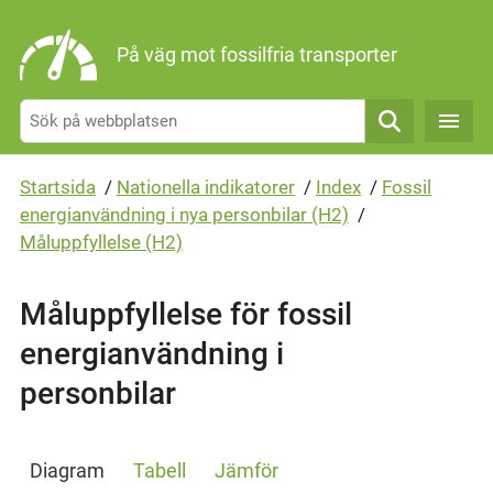
Gå direkt till sidans innehåll
På väg mot fossilfria transporter
Sök
Startsida
/
Nationella indikatorer
/
Index
/
Fossil
energianvändning i nya personbilar (H2)
/
Måluppfyllelse (H2)
Måluppfyllelse för fossil
energianvändning i
personbilar
Diagram
Tabell
Jämför