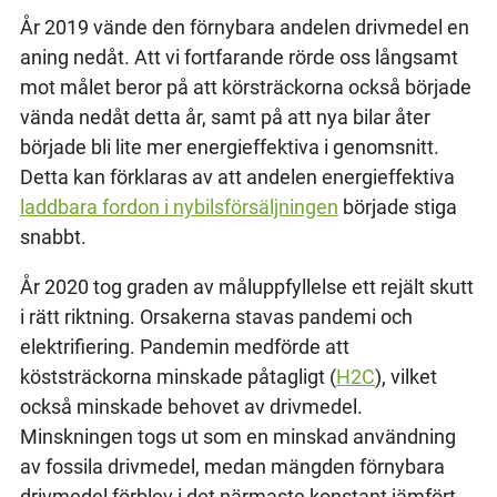
År 2019 vände den förnybara andelen drivmedel en
aning nedåt. Att vi fortfarande rörde oss långsamt
mot målet beror på att körsträckorna också började
vända nedåt detta år, samt på att nya bilar åter
började bli lite mer energieffektiva i genomsnitt.
Detta kan förklaras av att andelen energieffektiva
laddbara fordon i nybilsförsäljningen
började stiga
snabbt.
År 2020 tog graden av måluppfyllelse ett rejält skutt
i rätt riktning. Orsakerna stavas pandemi och
elektrifiering. Pandemin medförde att
köststräckorna minskade påtagligt (
H2C
), vilket
också minskade behovet av drivmedel.
Minskningen togs ut som en minskad användning
av fossila drivmedel, medan mängden förnybara
drivmedel förblev i det närmaste konstant jämfört