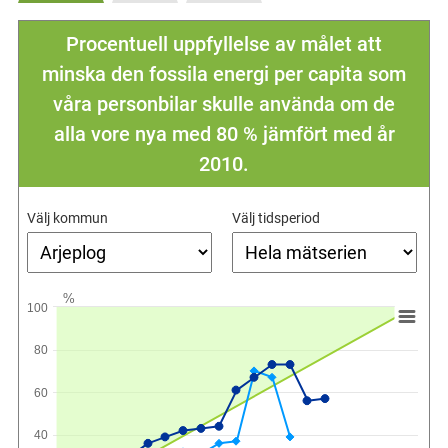
Procentuell uppfyllelse av målet att
minska den fossila energi per capita som
våra personbilar skulle använda om de
alla vore nya med 80 % jämfört med år
2010.
Välj kommun
Välj tidsperiod
%
100
80
60
40