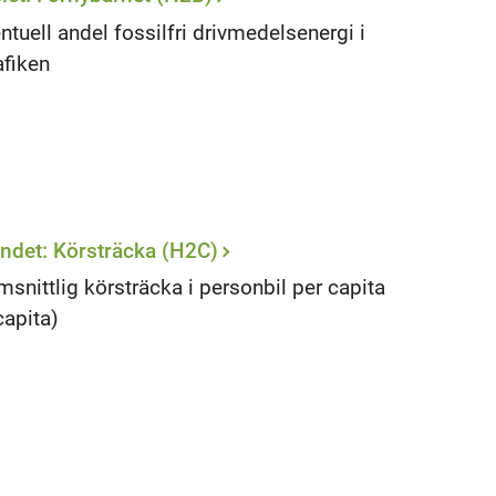
ntuell andel fossilfri drivmedelsenergi i
afiken
ndet: Körsträcka (H2C)
snittlig körsträcka i personbil per capita
capita)