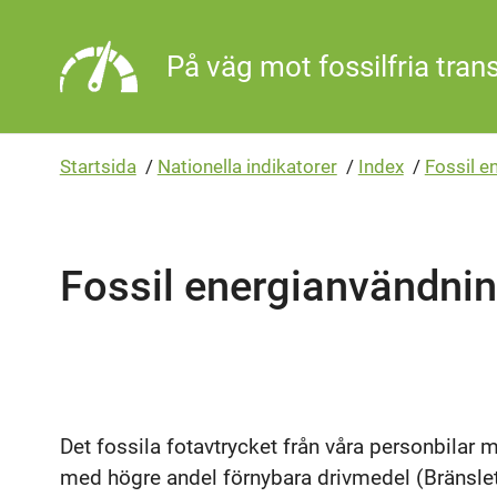
Gå direkt till sidans innehåll
På väg mot fossilfria tran
Startsida
/
Nationella indikatorer
/
Index
/
Fossil e
Fossil energianvändnin
Det fossila fotavtrycket från våra personbilar m
med högre andel förnybara drivmedel (Bränslet)