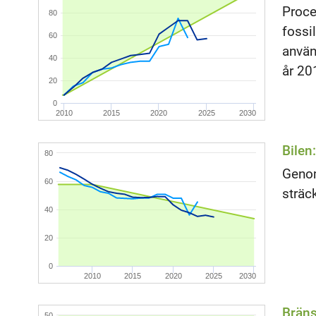
Proce
80
fossi
60
använ
40
år 20
20
0
2010
2015
2020
2025
2030
Bilen
80
Genom
60
sträc
40
20
0
2010
2015
2020
2025
2030
Bräns
50