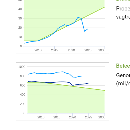
Proce
40
vägtr
30
20
10
0
2010
2015
2020
2025
2030
Betee
1000
Genom
800
(mil/
600
400
200
0
2010
2015
2020
2025
2030