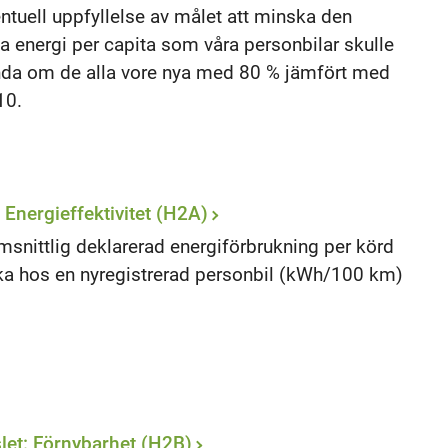
ntuell uppfyllelse av målet att minska den
la energi per capita som våra personbilar skulle
da om de alla vore nya med 80 % jämfört med
10.
: Energieffektivitet (H2A)
snittlig deklarerad energiförbrukning per körd
ka hos en nyregistrerad personbil (kWh/100 km)
let: Förnybarhet (H2B)