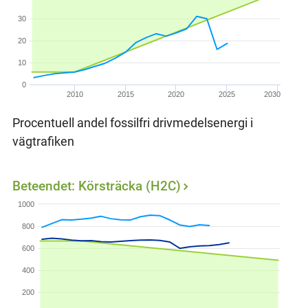
30
20
10
0
2010
2015
2020
2025
2030
Procentuell andel fossilfri drivmedelsenergi i
vägtrafiken
Beteendet: Körsträcka (H2C)
1000
800
600
400
200