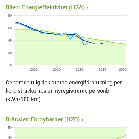
Bilen: Energieffektivitet (H2A)
80
60
40
20
0
2010
2015
2020
2025
2030
Genomsnittlig deklarerad energiförbrukning per
körd sträcka hos en nyregistrerad personbil
(kWh/100 km)
Bränslet: Förnybarhet (H2B)
50
40