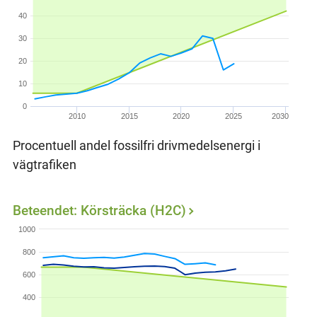
40
30
20
10
0
2010
2015
2020
2025
2030
Procentuell andel fossilfri drivmedelsenergi i
vägtrafiken
Beteendet: Körsträcka (H2C)
1000
800
600
400