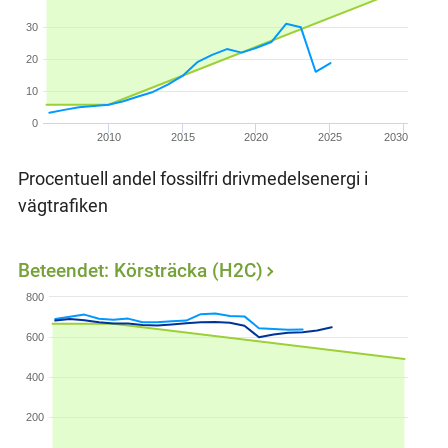
30
20
10
0
2010
2015
2020
2025
2030
Procentuell andel fossilfri drivmedelsenergi i
vägtrafiken
Beteendet: Körsträcka (H2C)
800
600
400
200