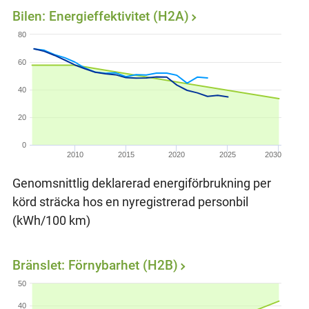
Bilen: Energieffektivitet (H2A)
80
60
40
20
0
2010
2015
2020
2025
2030
Genomsnittlig deklarerad energiförbrukning per
körd sträcka hos en nyregistrerad personbil
(kWh/100 km)
Bränslet: Förnybarhet (H2B)
50
40