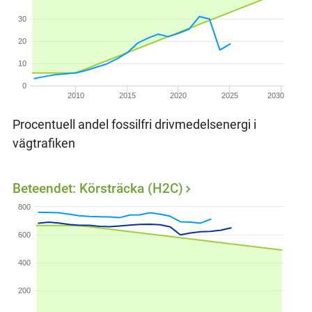
30
20
10
0
2010
2015
2020
2025
2030
Procentuell andel fossilfri drivmedelsenergi i
vägtrafiken
Beteendet: Körsträcka (H2C)
800
600
400
200