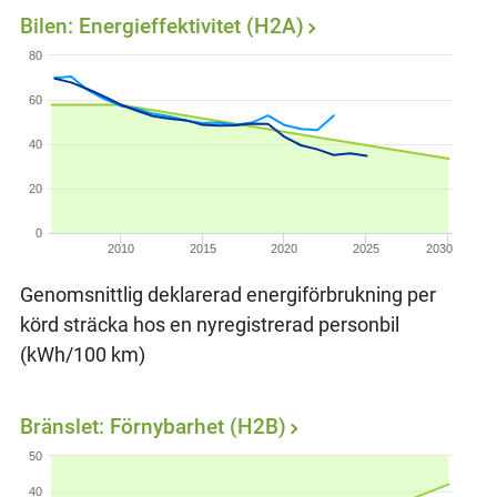
Bilen: Energieffektivitet (H2A)
80
60
40
20
0
2010
2015
2020
2025
2030
Genomsnittlig deklarerad energiförbrukning per
körd sträcka hos en nyregistrerad personbil
(kWh/100 km)
Bränslet: Förnybarhet (H2B)
50
40