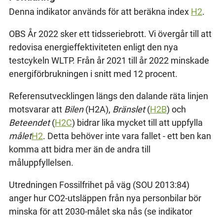
Denna indikator används för att beräkna index
H2
.
OBS År 2022 sker ett tidsseriebrott. Vi övergår till att
redovisa energieffektiviteten enligt den nya
testcykeln WLTP. Från år 2021 till år 2022 minskade
energiförbrukningen i snitt med 12 procent.
Referensutvecklingen längs den dalande räta linjen
motsvarar att
Bilen
(H2A),
Bränslet
(
H2B
) och
Beteendet
(
H2C
) bidrar lika mycket till att uppfylla
målet
H2
. Detta behöver inte vara fallet - ett ben kan
komma att bidra mer än de andra till
måluppfyllelsen.
Utredningen Fossilfrihet på väg (SOU 2013:84)
anger hur CO2-utsläppen från nya personbilar bör
minska för att 2030-målet ska nås (se indikator