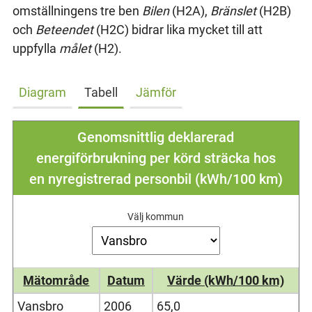
omställningens tre ben
Bilen
(H2A),
Bränslet
(H2B)
och
Beteendet
(H2C) bidrar lika mycket till att
uppfylla
målet
(H2).
Diagram
Tabell
Jämför
Genomsnittlig deklarerad
energiförbrukning per körd sträcka hos
en nyregistrerad personbil (kWh/100 km)
Välj kommun
Mätområde
Datum
Värde (kWh/100 km)
Vansbro
2006
65,0