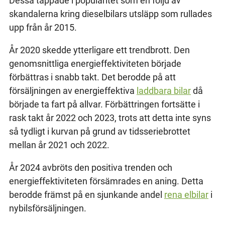
Dessa tappade i popularitet som en följd av
skandalerna kring dieselbilars utsläpp som rullades
upp från år 2015.
År 2020 skedde ytterligare ett trendbrott. Den
genomsnittliga energieffektiviteten började
förbättras i snabb takt. Det berodde på att
försäljningen av energieffektiva
laddbara bilar
då
började ta fart på allvar. Förbättringen fortsätte i
rask takt år 2022 och 2023, trots att detta inte syns
så tydligt i kurvan på grund av tidsseriebrottet
mellan år 2021 och 2022.
År 2024 avbröts den positiva trenden och
energieffektiviteten försämrades en aning. Detta
berodde främst på en sjunkande andel
rena elbilar
i
nybilsförsäljningen.