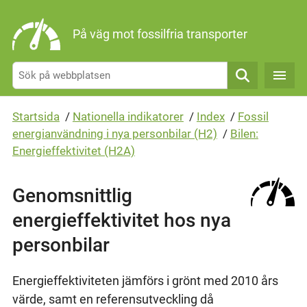
Gå direkt till sidans innehåll
På väg mot fossilfria transporter
Sök
Startsida
/
Nationella indikatorer
/
Index
/
Fossil
energianvändning i nya personbilar (H2)
/
Bilen:
Energieffektivitet (H2A)
Genomsnittlig
energieffektivitet hos nya
personbilar
Energieffektiviteten jämförs i grönt med 2010 års
värde, samt en referensutveckling då